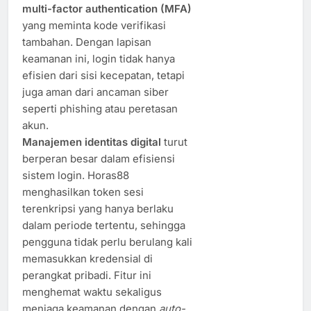
multi-factor authentication (MFA)
yang meminta kode verifikasi
tambahan. Dengan lapisan
keamanan ini, login tidak hanya
efisien dari sisi kecepatan, tetapi
juga aman dari ancaman siber
seperti phishing atau peretasan
akun.
Manajemen identitas digital
turut
berperan besar dalam efisiensi
sistem login. Horas88
menghasilkan token sesi
terenkripsi yang hanya berlaku
dalam periode tertentu, sehingga
pengguna tidak perlu berulang kali
memasukkan kredensial di
perangkat pribadi. Fitur ini
menghemat waktu sekaligus
menjaga keamanan dengan
auto-