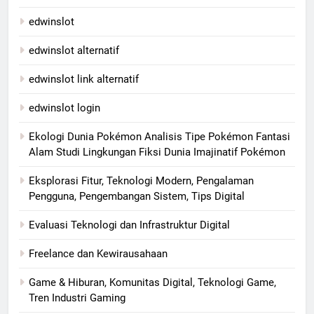
edwinslot
edwinslot alternatif
edwinslot link alternatif
edwinslot login
Ekologi Dunia Pokémon Analisis Tipe Pokémon Fantasi
Alam Studi Lingkungan Fiksi Dunia Imajinatif Pokémon
Eksplorasi Fitur, Teknologi Modern, Pengalaman
Pengguna, Pengembangan Sistem, Tips Digital
Evaluasi Teknologi dan Infrastruktur Digital
Freelance dan Kewirausahaan
Game & Hiburan, Komunitas Digital, Teknologi Game,
Tren Industri Gaming