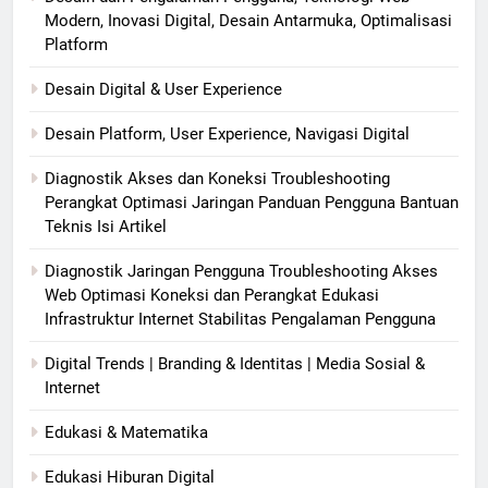
Modern, Inovasi Digital, Desain Antarmuka, Optimalisasi
Platform
Desain Digital & User Experience
Desain Platform, User Experience, Navigasi Digital
Diagnostik Akses dan Koneksi Troubleshooting
Perangkat Optimasi Jaringan Panduan Pengguna Bantuan
Teknis Isi Artikel
Diagnostik Jaringan Pengguna Troubleshooting Akses
Web Optimasi Koneksi dan Perangkat Edukasi
Infrastruktur Internet Stabilitas Pengalaman Pengguna
Digital Trends | Branding & Identitas | Media Sosial &
Internet
Edukasi & Matematika
Edukasi Hiburan Digital