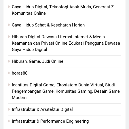
Gaya Hidup Digital, Teknologi Anak Muda, Generasi Z,
Komunitas Online
Gaya Hidup Sehat & Kesehatan Harian
Hiburan Digital Dewasa Literasi Internet & Media
Keamanan dan Privasi Online Edukasi Pengguna Dewasa
Gaya Hidup Digital
Hiburan, Game, Judi Online
horas88
Identitas Digital Game, Ekosistem Dunia Virtual, Studi
Pengembangan Game, Komunitas Gaming, Desain Game
Modern
Infrastruktur & Arsitektur Digital
Infrastruktur & Performance Engineering