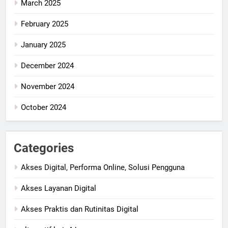
March 2025
February 2025
January 2025
December 2024
November 2024
October 2024
Categories
Akses Digital, Performa Online, Solusi Pengguna
Akses Layanan Digital
Akses Praktis dan Rutinitas Digital