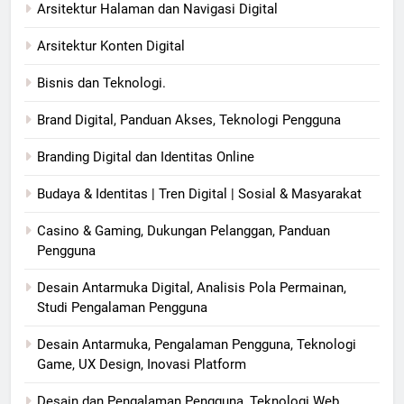
Arsitektur Halaman dan Navigasi Digital
Arsitektur Konten Digital
Bisnis dan Teknologi.
Brand Digital, Panduan Akses, Teknologi Pengguna
Branding Digital dan Identitas Online
Budaya & Identitas | Tren Digital | Sosial & Masyarakat
Casino & Gaming, Dukungan Pelanggan, Panduan
Pengguna
Desain Antarmuka Digital, Analisis Pola Permainan,
Studi Pengalaman Pengguna
Desain Antarmuka, Pengalaman Pengguna, Teknologi
Game, UX Design, Inovasi Platform
Desain dan Pengalaman Pengguna, Teknologi Web