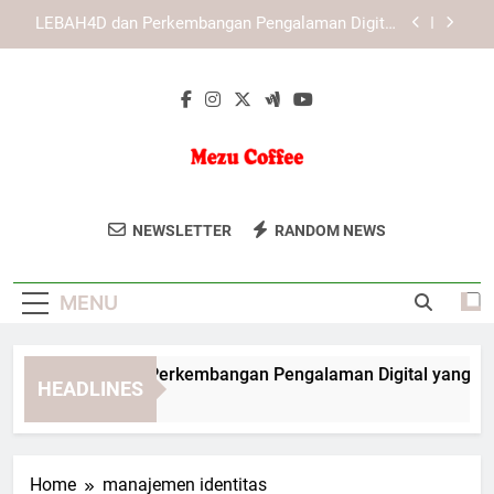
Skip
Cara Memahami Struktur Halaman EDWINSLOT
to
secara Menyeluruh
content
Cara Memahami Struktur Halaman LEBAH4D
secara Menyeluruh
EDWINSLOT dan Perkembangan Pengalaman
Digital yang Modern
LEBAH4D dan Perkembangan Pengalaman Digital
yang Modern
Mezu Coffee
Nikmati Kopi Premium Berkualitas
Cara Memahami Struktur Halaman EDWINSLOT
NEWSLETTER
RANDOM NEWS
secara Menyeluruh
Tinggi Dari Mezu Coffee. Setiap
Cara Memahami Struktur Halaman LEBAH4D
Tegukan Menghadirkan Rasa Yang
secara Menyeluruh
MENU
Istimewa.
WINSLOT dan Perkembangan Pengalaman Digital yang Mode
HEADLINES
Weeks Ago
Home
manajemen identitas