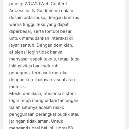
prinsip WCAG (Web Content
Accessibility Guidelines) dalam
desain antarmuka, dengan kontras
warna tinggi, teks yang dapat
diperbesar, serta tombol besar
untuk memudahkan interaksi di
layar sentuh. Dengan demikian,
efisiensi login tidak hanya
menyasar aspek teknis, tetapi juga
inklusivitas bagi seluruh
pengguna, termasuk mereka
dengan keterbatasan visual atau
motorik.
Meski demikian, efisiensi sistem
login tetap menghadapi tantangan.
Salah satunya adalah risiko
penggunaan perangkat publik atau
jaringan tidak aman. Untuk
mengantisipasi hal ini, Horas88