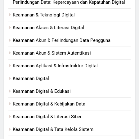
Perlindungan Data; Kepercayaan dan Kepatuhan Digital
Keamanan & Teknologi Digital
Keamanan Akses & Literasi Digital
Keamanan Akun & Perlindungan Data Pengguna
Keamanan Akun & Sistem Autentikasi
Keamanan Aplikasi & Infrastruktur Digital
Keamanan Digital
Keamanan Digital & Edukasi
Keamanan Digital & Kebijakan Data
Keamanan Digital & Literasi Siber
Keamanan Digital & Tata Kelola Sistem