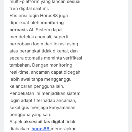
multi-platform yang lancar, sesuai
tren digital saat ini.
Efisiensi login Horas88 juga
diperkuat oleh
monitoring
berbasis AI
. Sistem dapat
mendeteksi anomali, seperti
percobaan login dari lokasi asing
atau perangkat tidak dikenal, dan
secara otomatis meminta verifikasi
tambahan. Dengan monitoring
real-time, ancaman dapat dicegah
lebih awal tanpa mengganggu
kelancaran pengguna lain.
Pendekatan ini menjadikan sistem
login adaptif terhadap ancaman,
sekaligus menjaga kenyamanan
pengguna yang sah.
Aspek
aksesibilitas digital
tidak
diabaikan.
horas88
menerapkan