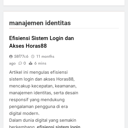
manajemen identitas
Efisiensi Sistem Login dan
Akses Horas88
58f77c6
11 months
ago
0
6 mins
Artikel ini mengulas efisiensi
sistem login dan akses Horas88,
mencakup kecepatan, keamanan,
manajemen identitas, serta desain
responsif yang mendukung
pengalaman pengguna di era
digital modern.
Dalam dunia digital yang semakin
berkembang,
efisiensi sistem login