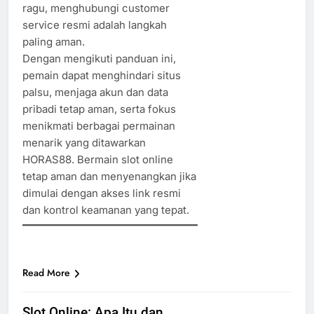
ragu, menghubungi customer
service resmi adalah langkah
paling aman.
Dengan mengikuti panduan ini,
pemain dapat menghindari situs
palsu, menjaga akun dan data
pribadi tetap aman, serta fokus
menikmati berbagai permainan
menarik yang ditawarkan
HORAS88. Bermain slot online
tetap aman dan menyenangkan jika
dimulai dengan akses link resmi
dan kontrol keamanan yang tepat.
Read More
Slot Online: Apa Itu dan