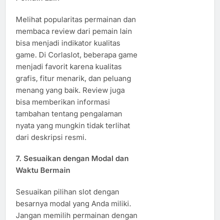
Melihat popularitas permainan dan
membaca review dari pemain lain
bisa menjadi indikator kualitas
game. Di Corlaslot, beberapa game
menjadi favorit karena kualitas
grafis, fitur menarik, dan peluang
menang yang baik. Review juga
bisa memberikan informasi
tambahan tentang pengalaman
nyata yang mungkin tidak terlihat
dari deskripsi resmi.
7. Sesuaikan dengan Modal dan
Waktu Bermain
Sesuaikan pilihan slot dengan
besarnya modal yang Anda miliki.
Jangan memilih permainan dengan