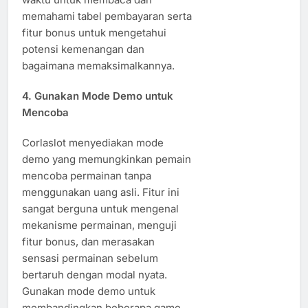
memahami tabel pembayaran serta
fitur bonus untuk mengetahui
potensi kemenangan dan
bagaimana memaksimalkannya.
4. Gunakan Mode Demo untuk
Mencoba
Corlaslot menyediakan mode
demo yang memungkinkan pemain
mencoba permainan tanpa
menggunakan uang asli. Fitur ini
sangat berguna untuk mengenal
mekanisme permainan, menguji
fitur bonus, dan merasakan
sensasi permainan sebelum
bertaruh dengan modal nyata.
Gunakan mode demo untuk
membandingkan beberapa game