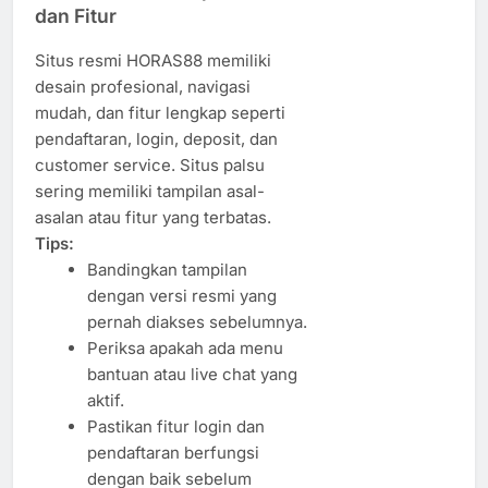
dan Fitur
Situs resmi HORAS88 memiliki
desain profesional, navigasi
mudah, dan fitur lengkap seperti
pendaftaran, login, deposit, dan
customer service. Situs palsu
sering memiliki tampilan asal-
asalan atau fitur yang terbatas.
Tips:
Bandingkan tampilan
dengan versi resmi yang
pernah diakses sebelumnya.
Periksa apakah ada menu
bantuan atau live chat yang
aktif.
Pastikan fitur login dan
pendaftaran berfungsi
dengan baik sebelum