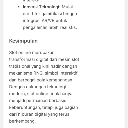
Inovasi Teknologi:
Mulai
dari fitur gamifikasi hingga
integrasi AR/VR untuk
pengalaman lebih realistis.
Kesimpulan
Slot online merupakan
transformasi digital dari mesin slot
tradisional yang kini hadir dengan
mekanisme RNG, simbol interaktif,
dan berbagai pola kemenangan.
Dengan dukungan teknologi
modern, slot online tidak hanya
menjadi permainan berbasis
keberuntungan, tetapi juga bagian
dari hiburan digital yang terus
berkembang.