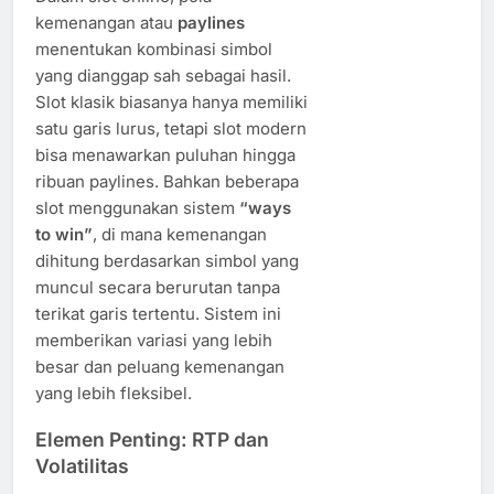
kemenangan atau
paylines
menentukan kombinasi simbol
yang dianggap sah sebagai hasil.
Slot klasik biasanya hanya memiliki
satu garis lurus, tetapi slot modern
bisa menawarkan puluhan hingga
ribuan paylines. Bahkan beberapa
slot menggunakan sistem
“ways
to win”
, di mana kemenangan
dihitung berdasarkan simbol yang
muncul secara berurutan tanpa
terikat garis tertentu. Sistem ini
memberikan variasi yang lebih
besar dan peluang kemenangan
yang lebih fleksibel.
Elemen Penting: RTP dan
Volatilitas