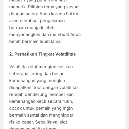
menarik. Pilihlah tema yang sesuai
dengan selera Anda karena hal ini
akan membuat pengalaman
bermain menjadi lebih
menyenangkan dan membuat Anda
betah bermain lebih lama.
2. Perhatikan Tingkat Volatilitas
Volatilitas slot mengindikasikan
seberapa sering dan besar
kemenangan yang mungkin
didapatkan. Slot dengan volatilitas
rendah cenderung memberikan
kemenangan kecil secara rutin,
cocok untuk pemain yang ingin
bermain santai dan menghindari
risiko besar. Sebaliknya, slot
dengan volatilitas tinggi