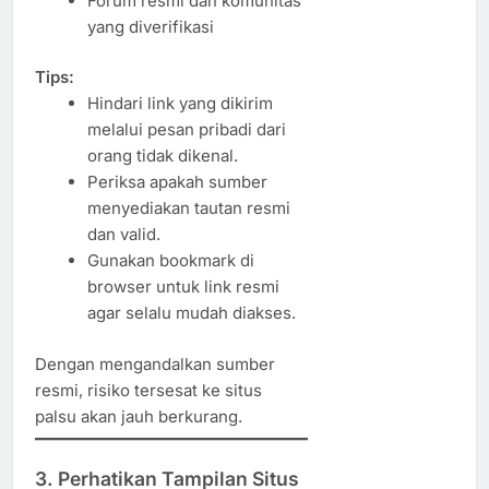
Forum resmi dan komunitas
yang diverifikasi
Tips:
Hindari link yang dikirim
melalui pesan pribadi dari
orang tidak dikenal.
Periksa apakah sumber
menyediakan tautan resmi
dan valid.
Gunakan bookmark di
browser untuk link resmi
agar selalu mudah diakses.
Dengan mengandalkan sumber
resmi, risiko tersesat ke situs
palsu akan jauh berkurang.
3. Perhatikan Tampilan Situs