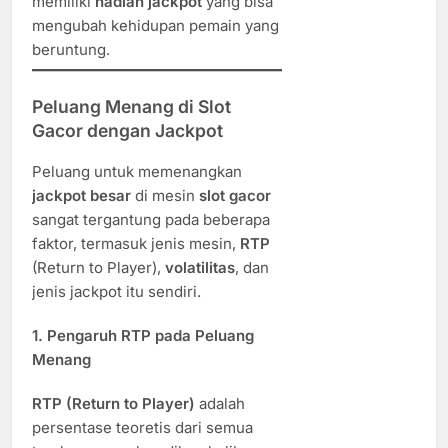
memiliki
hadiah jackpot
yang bisa
mengubah kehidupan pemain yang
beruntung.
Peluang Menang di Slot
Gacor dengan Jackpot
Peluang untuk memenangkan
jackpot besar
di mesin
slot gacor
sangat tergantung pada beberapa
faktor, termasuk jenis mesin,
RTP
(Return to Player),
volatilitas
, dan
jenis jackpot itu sendiri.
1. Pengaruh RTP pada Peluang
Menang
RTP (Return to Player)
adalah
persentase teoretis dari semua