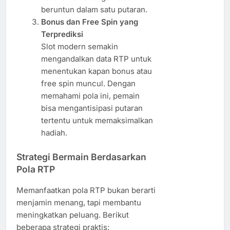
beruntun dalam satu putaran.
Bonus dan Free Spin yang
Terprediksi
Slot modern semakin
mengandalkan data RTP untuk
menentukan kapan bonus atau
free spin muncul. Dengan
memahami pola ini, pemain
bisa mengantisipasi putaran
tertentu untuk memaksimalkan
hadiah.
Strategi Bermain Berdasarkan
Pola RTP
Memanfaatkan pola RTP bukan berarti
menjamin menang, tapi membantu
meningkatkan peluang. Berikut
beberapa strategi praktis: