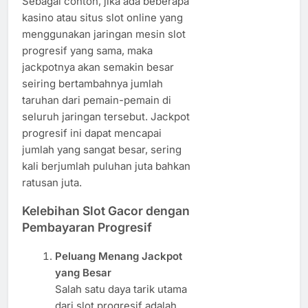
Sebagai contoh, jika ada beberapa
kasino atau situs slot online yang
menggunakan jaringan mesin slot
progresif yang sama, maka
jackpotnya akan semakin besar
seiring bertambahnya jumlah
taruhan dari pemain-pemain di
seluruh jaringan tersebut. Jackpot
progresif ini dapat mencapai
jumlah yang sangat besar, sering
kali berjumlah puluhan juta bahkan
ratusan juta.
Kelebihan Slot Gacor dengan
Pembayaran Progresif
Peluang Menang Jackpot
yang Besar
Salah satu daya tarik utama
dari slot progresif adalah