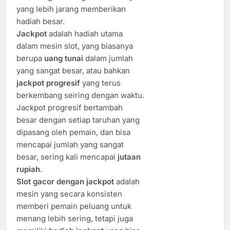
yang lebih jarang memberikan
hadiah besar.
Jackpot
adalah hadiah utama
dalam mesin slot, yang biasanya
berupa
uang tunai
dalam jumlah
yang sangat besar, atau bahkan
jackpot progresif
yang terus
berkembang seiring dengan waktu.
Jackpot progresif bertambah
besar dengan setiap taruhan yang
dipasang oleh pemain, dan bisa
mencapai jumlah yang sangat
besar, sering kali mencapai
jutaan
rupiah
.
Slot gacor dengan jackpot
adalah
mesin yang secara konsisten
memberi pemain peluang untuk
menang lebih sering, tetapi juga