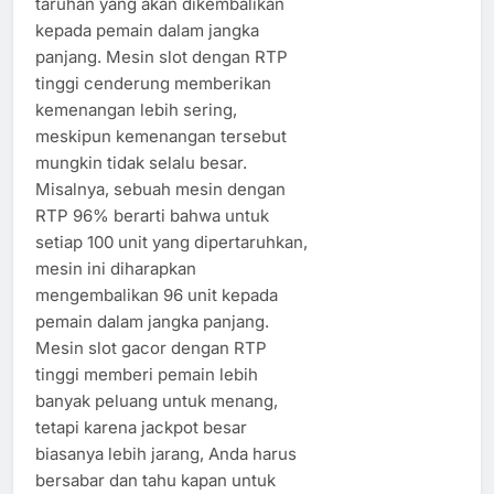
taruhan yang akan dikembalikan
kepada pemain dalam jangka
panjang. Mesin slot dengan RTP
tinggi cenderung memberikan
kemenangan lebih sering,
meskipun kemenangan tersebut
mungkin tidak selalu besar.
Misalnya, sebuah mesin dengan
RTP 96% berarti bahwa untuk
setiap 100 unit yang dipertaruhkan,
mesin ini diharapkan
mengembalikan 96 unit kepada
pemain dalam jangka panjang.
Mesin slot gacor dengan RTP
tinggi memberi pemain lebih
banyak peluang untuk menang,
tetapi karena jackpot besar
biasanya lebih jarang, Anda harus
bersabar dan tahu kapan untuk