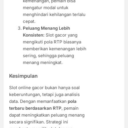
kemenangan, pemain bisa
mengatur modal untuk
menghindari kehilangan terlalu
cepat.
Peluang Menang Lebih
Konsisten:
Slot gacor yang
mengikuti pola RTP biasanya
memberikan kemenangan lebih
sering, sehingga peluang
menang meningkat.
Kesimpulan
Slot online gacor bukan hanya soal
keberuntungan, tetapi juga analisis
data. Dengan memanfaatkan
pola
terbaru berdasarkan RTP
, pemain
dapat meningkatkan peluang menang
secara signifikan. Strategi ini