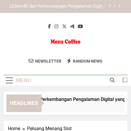
Skip
Cara Memahami Struktur Halaman EDWINSLOT
to
secara Menyeluruh
content
Cara Memahami Struktur Halaman LEBAH4D
secara Menyeluruh
EDWINSLOT dan Perkembangan Pengalaman
Digital yang Modern
LEBAH4D dan Perkembangan Pengalaman Digital
yang Modern
Mezu Coffee
Nikmati Kopi Premium Berkualitas
Cara Memahami Struktur Halaman EDWINSLOT
NEWSLETTER
RANDOM NEWS
secara Menyeluruh
Tinggi Dari Mezu Coffee. Setiap
Cara Memahami Struktur Halaman LEBAH4D
Tegukan Menghadirkan Rasa Yang
secara Menyeluruh
MENU
Istimewa.
WINSLOT dan Perkembangan Pengalaman Digital yang Mode
HEADLINES
Weeks Ago
Home
Peluang Menang Slot