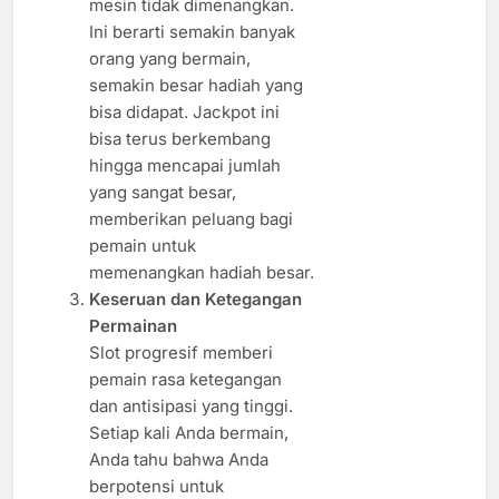
mesin tidak dimenangkan.
Ini berarti semakin banyak
orang yang bermain,
semakin besar hadiah yang
bisa didapat. Jackpot ini
bisa terus berkembang
hingga mencapai jumlah
yang sangat besar,
memberikan peluang bagi
pemain untuk
memenangkan hadiah besar.
Keseruan dan Ketegangan
Permainan
Slot progresif memberi
pemain rasa ketegangan
dan antisipasi yang tinggi.
Setiap kali Anda bermain,
Anda tahu bahwa Anda
berpotensi untuk