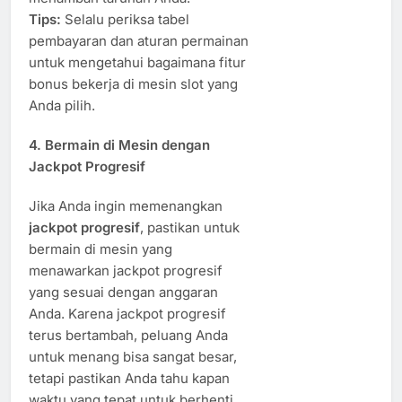
Tips:
Selalu periksa tabel
pembayaran dan aturan permainan
untuk mengetahui bagaimana fitur
bonus bekerja di mesin slot yang
Anda pilih.
4. Bermain di Mesin dengan
Jackpot Progresif
Jika Anda ingin memenangkan
jackpot progresif
, pastikan untuk
bermain di mesin yang
menawarkan jackpot progresif
yang sesuai dengan anggaran
Anda. Karena jackpot progresif
terus bertambah, peluang Anda
untuk menang bisa sangat besar,
tetapi pastikan Anda tahu kapan
waktu yang tepat untuk berhenti