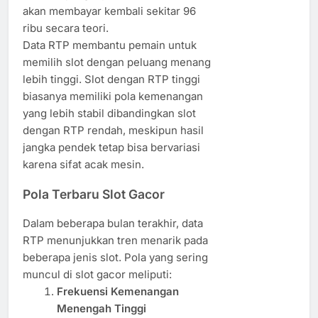
akan membayar kembali sekitar 96
ribu secara teori.
Data RTP membantu pemain untuk
memilih slot dengan peluang menang
lebih tinggi. Slot dengan RTP tinggi
biasanya memiliki pola kemenangan
yang lebih stabil dibandingkan slot
dengan RTP rendah, meskipun hasil
jangka pendek tetap bisa bervariasi
karena sifat acak mesin.
Pola Terbaru Slot Gacor
Dalam beberapa bulan terakhir, data
RTP menunjukkan tren menarik pada
beberapa jenis slot. Pola yang sering
muncul di slot gacor meliputi:
Frekuensi Kemenangan
Menengah Tinggi