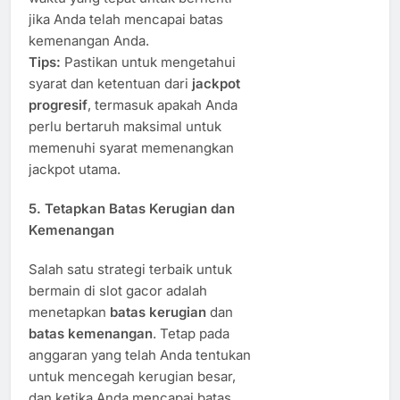
jika Anda telah mencapai batas
kemenangan Anda.
Tips:
Pastikan untuk mengetahui
syarat dan ketentuan dari
jackpot
progresif
, termasuk apakah Anda
perlu bertaruh maksimal untuk
memenuhi syarat memenangkan
jackpot utama.
5. Tetapkan Batas Kerugian dan
Kemenangan
Salah satu strategi terbaik untuk
bermain di slot gacor adalah
menetapkan
batas kerugian
dan
batas kemenangan
. Tetap pada
anggaran yang telah Anda tentukan
untuk mencegah kerugian besar,
dan ketika Anda mencapai batas