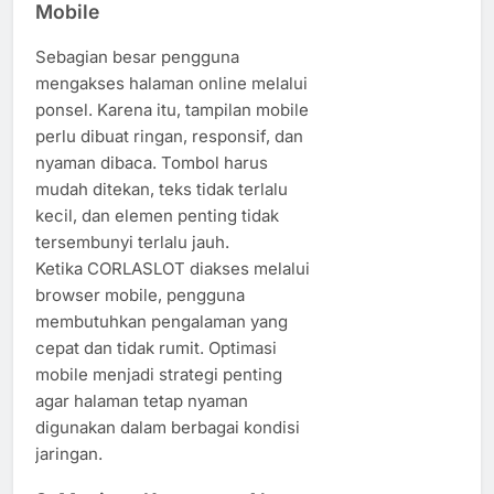
Mobile
Sebagian besar pengguna
mengakses halaman online melalui
ponsel. Karena itu, tampilan mobile
perlu dibuat ringan, responsif, dan
nyaman dibaca. Tombol harus
mudah ditekan, teks tidak terlalu
kecil, dan elemen penting tidak
tersembunyi terlalu jauh.
Ketika CORLASLOT diakses melalui
browser mobile, pengguna
membutuhkan pengalaman yang
cepat dan tidak rumit. Optimasi
mobile menjadi strategi penting
agar halaman tetap nyaman
digunakan dalam berbagai kondisi
jaringan.