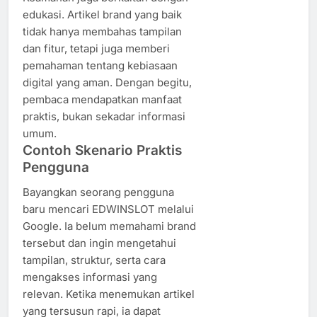
edukasi. Artikel brand yang baik
tidak hanya membahas tampilan
dan fitur, tetapi juga memberi
pemahaman tentang kebiasaan
digital yang aman. Dengan begitu,
pembaca mendapatkan manfaat
praktis, bukan sekadar informasi
umum.
Contoh Skenario Praktis
Pengguna
Bayangkan seorang pengguna
baru mencari EDWINSLOT melalui
Google. Ia belum memahami brand
tersebut dan ingin mengetahui
tampilan, struktur, serta cara
mengakses informasi yang
relevan. Ketika menemukan artikel
yang tersusun rapi, ia dapat