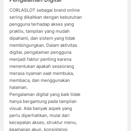
CORLASLOT sebagai brand online
sering dikaitkan dengan kebutuhan
pengguna terhadap akses yang
praktis, tampilan yang mudah
dipahami, dan sistem yang tidak
membingungkan. Dalam aktivitas
digital, pengalaman pengguna
menjadi faktor penting karena
menentukan apakah seseorang
merasa nyaman saat membuka,
membaca, dan menggunakan
halaman.
Pengalaman digital yang baik tidak
hanya bergantung pada tampilan
visual. Ada banyak aspek yang
perlu diperhatikan, mulai dari
kecepatan akses, struktur menu,
keamanan akun, konsistensi