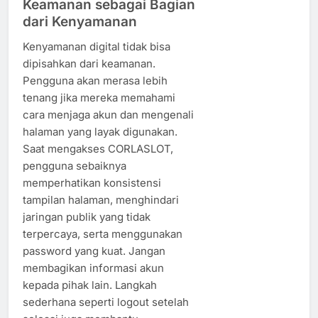
Keamanan sebagai Bagian
dari Kenyamanan
Kenyamanan digital tidak bisa
dipisahkan dari keamanan.
Pengguna akan merasa lebih
tenang jika mereka memahami
cara menjaga akun dan mengenali
halaman yang layak digunakan.
Saat mengakses CORLASLOT,
pengguna sebaiknya
memperhatikan konsistensi
tampilan halaman, menghindari
jaringan publik yang tidak
terpercaya, serta menggunakan
password yang kuat. Jangan
membagikan informasi akun
kepada pihak lain. Langkah
sederhana seperti logout setelah