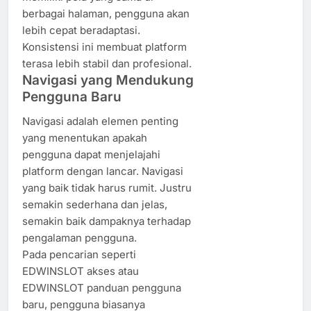
berbagai halaman, pengguna akan
lebih cepat beradaptasi.
Konsistensi ini membuat platform
terasa lebih stabil dan profesional.
Navigasi yang Mendukung
Pengguna Baru
Navigasi adalah elemen penting
yang menentukan apakah
pengguna dapat menjelajahi
platform dengan lancar. Navigasi
yang baik tidak harus rumit. Justru
semakin sederhana dan jelas,
semakin baik dampaknya terhadap
pengalaman pengguna.
Pada pencarian seperti
EDWINSLOT akses atau
EDWINSLOT panduan pengguna
baru, pengguna biasanya