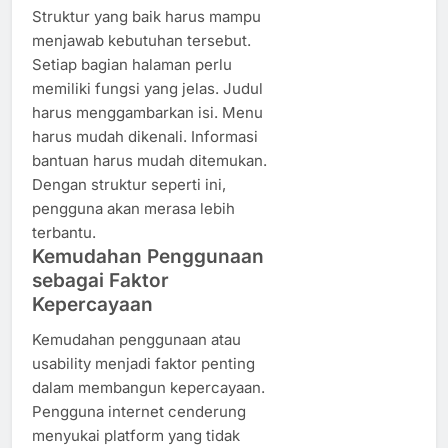
Struktur yang baik harus mampu
menjawab kebutuhan tersebut.
Setiap bagian halaman perlu
memiliki fungsi yang jelas. Judul
harus menggambarkan isi. Menu
harus mudah dikenali. Informasi
bantuan harus mudah ditemukan.
Dengan struktur seperti ini,
pengguna akan merasa lebih
terbantu.
Kemudahan Penggunaan
sebagai Faktor
Kepercayaan
Kemudahan penggunaan atau
usability menjadi faktor penting
dalam membangun kepercayaan.
Pengguna internet cenderung
menyukai platform yang tidak