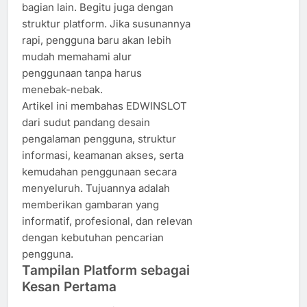
bagian lain. Begitu juga dengan
struktur platform. Jika susunannya
rapi, pengguna baru akan lebih
mudah memahami alur
penggunaan tanpa harus
menebak-nebak.
Artikel ini membahas EDWINSLOT
dari sudut pandang desain
pengalaman pengguna, struktur
informasi, keamanan akses, serta
kemudahan penggunaan secara
menyeluruh. Tujuannya adalah
memberikan gambaran yang
informatif, profesional, dan relevan
dengan kebutuhan pencarian
pengguna.
Tampilan Platform sebagai
Kesan Pertama