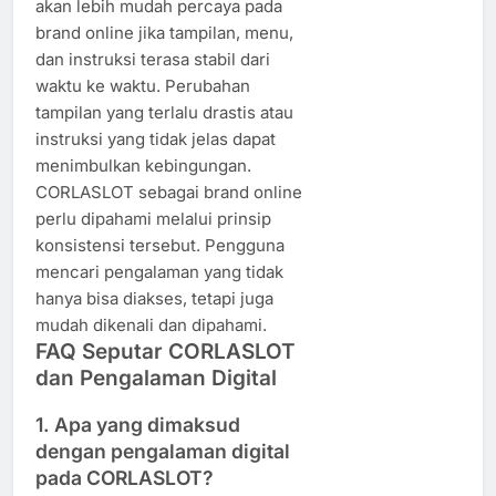
akan lebih mudah percaya pada
brand online jika tampilan, menu,
dan instruksi terasa stabil dari
waktu ke waktu. Perubahan
tampilan yang terlalu drastis atau
instruksi yang tidak jelas dapat
menimbulkan kebingungan.
CORLASLOT sebagai brand online
perlu dipahami melalui prinsip
konsistensi tersebut. Pengguna
mencari pengalaman yang tidak
hanya bisa diakses, tetapi juga
mudah dikenali dan dipahami.
FAQ Seputar CORLASLOT
dan Pengalaman Digital
1. Apa yang dimaksud
dengan pengalaman digital
pada CORLASLOT?