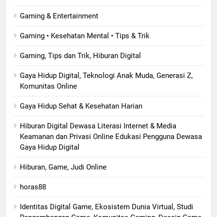
Gaming & Entertainment
Gaming • Kesehatan Mental • Tips & Trik
Gaming, Tips dan Trik, Hiburan Digital
Gaya Hidup Digital, Teknologi Anak Muda, Generasi Z,
Komunitas Online
Gaya Hidup Sehat & Kesehatan Harian
Hiburan Digital Dewasa Literasi Internet & Media
Keamanan dan Privasi Online Edukasi Pengguna Dewasa
Gaya Hidup Digital
Hiburan, Game, Judi Online
horas88
Identitas Digital Game, Ekosistem Dunia Virtual, Studi