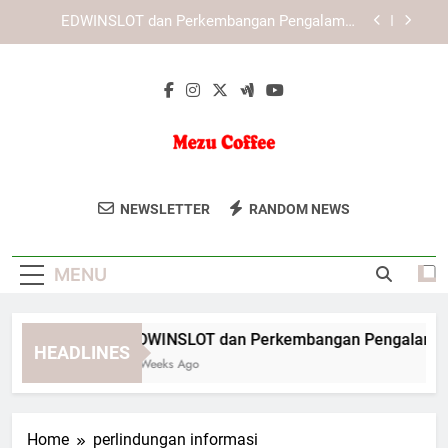
Skip
LEBAH4D dan Perkembangan Pengalaman Digital
to
yang Modern
content
Cara Memahami Struktur Halaman EDWINSLOT
secara Menyeluruh
Cara Memahami Struktur Halaman LEBAH4D
secara Menyeluruh
EDWINSLOT dan Perkembangan Pengalaman
Digital yang Modern
Mezu Coffee
Nikmati Kopi Premium Berkualitas
LEBAH4D dan Perkembangan Pengalaman Digital
NEWSLETTER
RANDOM NEWS
yang Modern
Tinggi Dari Mezu Coffee. Setiap
Cara Memahami Struktur Halaman EDWINSLOT
Tegukan Menghadirkan Rasa Yang
secara Menyeluruh
MENU
Istimewa.
Cara Memahami Struktur Halaman LEBAH4D
secara Menyeluruh
EDWINSLOT dan Perkembangan Pengalaman Dig
HEADLINES
2 Weeks Ago
Home
perlindungan informasi