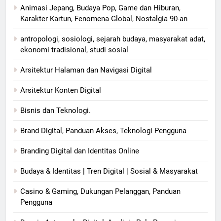
Animasi Jepang, Budaya Pop, Game dan Hiburan,
Karakter Kartun, Fenomena Global, Nostalgia 90-an
antropologi, sosiologi, sejarah budaya, masyarakat adat,
ekonomi tradisional, studi sosial
Arsitektur Halaman dan Navigasi Digital
Arsitektur Konten Digital
Bisnis dan Teknologi.
Brand Digital, Panduan Akses, Teknologi Pengguna
Branding Digital dan Identitas Online
Budaya & Identitas | Tren Digital | Sosial & Masyarakat
Casino & Gaming, Dukungan Pelanggan, Panduan
Pengguna