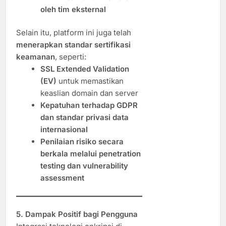
oleh tim eksternal
Selain itu, platform ini juga telah
menerapkan standar sertifikasi
keamanan
, seperti:
SSL Extended Validation
(EV)
untuk memastikan
keaslian domain dan server
Kepatuhan terhadap GDPR
dan standar privasi data
internasional
Penilaian risiko secara
berkala melalui penetration
testing dan vulnerability
assessment
5. Dampak Positif bagi Pengguna