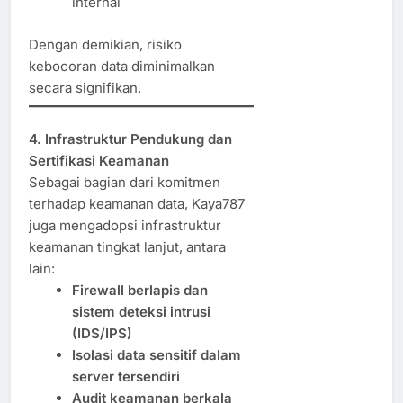
internal
Dengan demikian, risiko
kebocoran data diminimalkan
secara signifikan.
4. Infrastruktur Pendukung dan
Sertifikasi Keamanan
Sebagai bagian dari komitmen
terhadap keamanan data, Kaya787
juga mengadopsi infrastruktur
keamanan tingkat lanjut, antara
lain:
Firewall berlapis dan
sistem deteksi intrusi
(IDS/IPS)
Isolasi data sensitif dalam
server tersendiri
Audit keamanan berkala