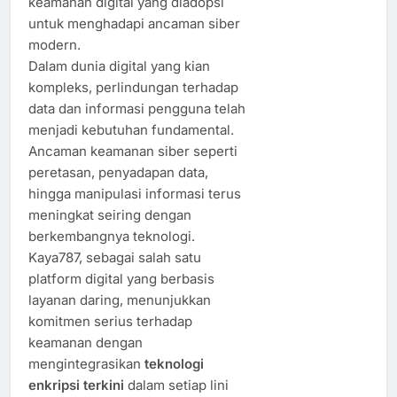
keamanan digital yang diadopsi
untuk menghadapi ancaman siber
modern.
Dalam dunia digital yang kian
kompleks, perlindungan terhadap
data dan informasi pengguna telah
menjadi kebutuhan fundamental.
Ancaman keamanan siber seperti
peretasan, penyadapan data,
hingga manipulasi informasi terus
meningkat seiring dengan
berkembangnya teknologi.
Kaya787, sebagai salah satu
platform digital yang berbasis
layanan daring, menunjukkan
komitmen serius terhadap
keamanan dengan
mengintegrasikan
teknologi
enkripsi terkini
dalam setiap lini