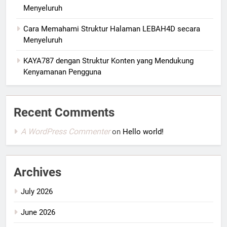
Menyeluruh
Cara Memahami Struktur Halaman LEBAH4D secara
Menyeluruh
KAYA787 dengan Struktur Konten yang Mendukung
Kenyamanan Pengguna
Recent Comments
A WordPress Commenter
on
Hello world!
Archives
July 2026
June 2026