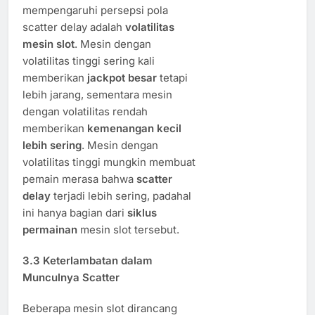
mempengaruhi persepsi pola
scatter delay adalah
volatilitas
mesin slot
. Mesin dengan
volatilitas tinggi sering kali
memberikan
jackpot besar
tetapi
lebih jarang, sementara mesin
dengan volatilitas rendah
memberikan
kemenangan kecil
lebih sering
. Mesin dengan
volatilitas tinggi mungkin membuat
pemain merasa bahwa
scatter
delay
terjadi lebih sering, padahal
ini hanya bagian dari
siklus
permainan
mesin slot tersebut.
3.3
Keterlambatan dalam
Munculnya Scatter
Beberapa mesin slot dirancang