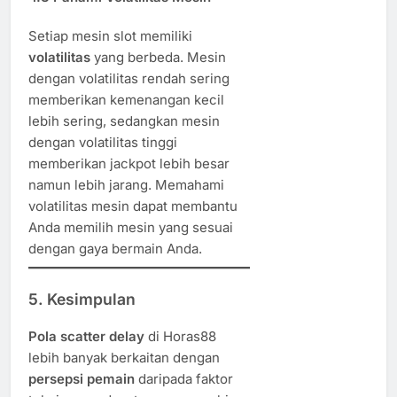
Setiap mesin slot memiliki
volatilitas
yang berbeda. Mesin
dengan volatilitas rendah sering
memberikan kemenangan kecil
lebih sering, sedangkan mesin
dengan volatilitas tinggi
memberikan jackpot lebih besar
namun lebih jarang. Memahami
volatilitas mesin dapat membantu
Anda memilih mesin yang sesuai
dengan gaya bermain Anda.
5.
Kesimpulan
Pola scatter delay
di Horas88
lebih banyak berkaitan dengan
persepsi pemain
daripada faktor