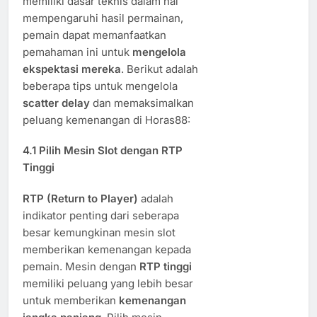
memiliki dasar teknis dalam hal
mempengaruhi hasil permainan,
pemain dapat memanfaatkan
pemahaman ini untuk
mengelola
ekspektasi mereka
. Berikut adalah
beberapa tips untuk mengelola
scatter delay
dan memaksimalkan
peluang kemenangan di Horas88:
4.1
Pilih Mesin Slot dengan RTP
Tinggi
RTP (Return to Player)
adalah
indikator penting dari seberapa
besar kemungkinan mesin slot
memberikan kemenangan kepada
pemain. Mesin dengan
RTP tinggi
memiliki peluang yang lebih besar
untuk memberikan
kemenangan