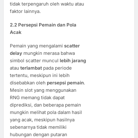
tidak terpengaruh oleh waktu atau
faktor lainnya.
2.2
Persepsi Pemain dan Pola
Acak
Pemain yang mengalami
scatter
delay
mungkin merasa bahwa
simbol scatter muncul
lebih jarang
atau
terlambat
pada periode
tertentu, meskipun ini lebih
disebabkan oleh
persepsi pemain
.
Mesin slot yang menggunakan
RNG memang tidak dapat
diprediksi, dan beberapa pemain
mungkin melihat pola dalam hasil
yang acak, meskipun hasilnya
sebenarnya tidak memiliki
hubungan dengan putaran