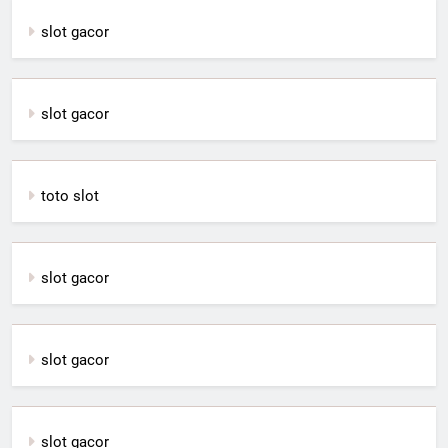
slot gacor
slot gacor
toto slot
slot gacor
slot gacor
slot gacor