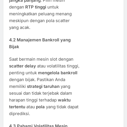
jangka panjang
. Pilih mesin
dengan
RTP tinggi
untuk
meningkatkan peluang menang
meskipun dengan pola scatter
yang acak.
4.2
Manajemen Bankroll yang
Bijak
Saat bermain mesin slot dengan
scatter delay
atau volatilitas tinggi,
penting untuk
mengelola bankroll
dengan bijak. Pastikan Anda
memiliki
strategi taruhan
yang
sesuai dan tidak terjebak dalam
harapan tinggi terhadap
waktu
tertentu
atau
pola
yang tidak dapat
diprediksi.
4.3
Pahami Volatilitas Mesin