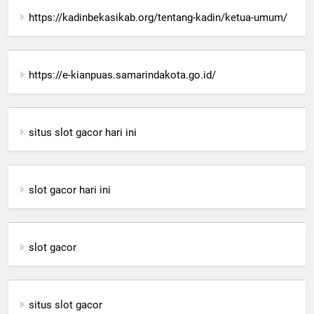
https://kadinbekasikab.org/tentang-kadin/ketua-umum/
https://e-kianpuas.samarindakota.go.id/
situs slot gacor hari ini
slot gacor hari ini
slot gacor
situs slot gacor