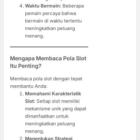
Waktu Bermain:
Beberapa
pemain percaya bahwa
bermain di waktu tertentu
meningkatkan peluang
menang.
Mengapa Membaca Pola Slot
Itu Penting?
Membaca pola slot dengan tepat
membantu Anda:
Memahami Karakteristik
Slot:
Setiap slot memiliki
mekanisme unik yang dapat
dimanfaatkan untuk
meningkatkan peluang
menang.
Menentukan Strategi