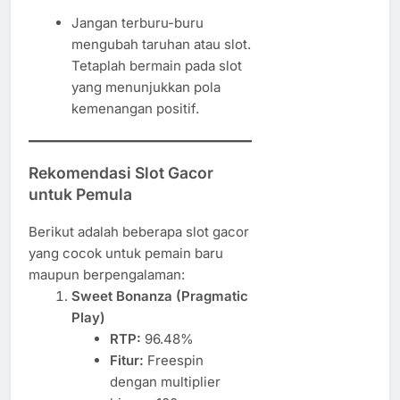
Jangan terburu-buru
mengubah taruhan atau slot.
Tetaplah bermain pada slot
yang menunjukkan pola
kemenangan positif.
Rekomendasi Slot Gacor
untuk Pemula
Berikut adalah beberapa slot gacor
yang cocok untuk pemain baru
maupun berpengalaman:
Sweet Bonanza (Pragmatic
Play)
RTP:
96.48%
Fitur:
Freespin
dengan multiplier