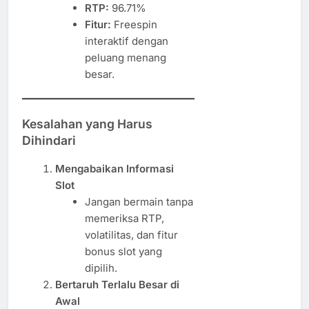
RTP:
96.71%
Fitur:
Freespin
interaktif dengan
peluang menang
besar.
Kesalahan yang Harus
Dihindari
Mengabaikan Informasi
Slot
Jangan bermain tanpa
memeriksa RTP,
volatilitas, dan fitur
bonus slot yang
dipilih.
Bertaruh Terlalu Besar di
Awal