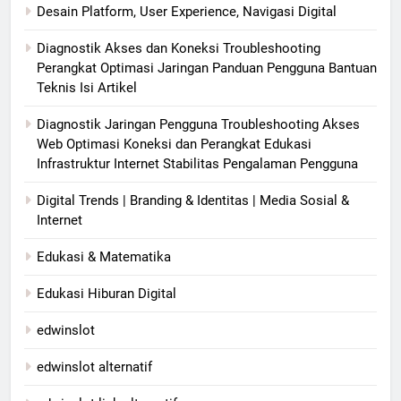
Desain Platform, User Experience, Navigasi Digital
Diagnostik Akses dan Koneksi Troubleshooting
Perangkat Optimasi Jaringan Panduan Pengguna Bantuan
Teknis Isi Artikel
Diagnostik Jaringan Pengguna Troubleshooting Akses
Web Optimasi Koneksi dan Perangkat Edukasi
Infrastruktur Internet Stabilitas Pengalaman Pengguna
Digital Trends | Branding & Identitas | Media Sosial &
Internet
Edukasi & Matematika
Edukasi Hiburan Digital
edwinslot
edwinslot alternatif