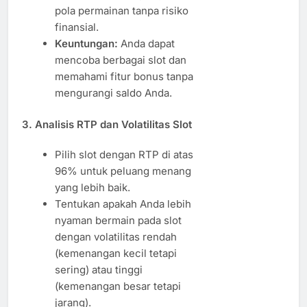
pola permainan tanpa risiko
finansial.
Keuntungan:
Anda dapat
mencoba berbagai slot dan
memahami fitur bonus tanpa
mengurangi saldo Anda.
3. Analisis RTP dan Volatilitas Slot
Pilih slot dengan RTP di atas
96% untuk peluang menang
yang lebih baik.
Tentukan apakah Anda lebih
nyaman bermain pada slot
dengan volatilitas rendah
(kemenangan kecil tetapi
sering) atau tinggi
(kemenangan besar tetapi
jarang).