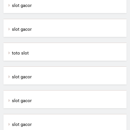
slot gacor
slot gacor
toto slot
slot gacor
slot gacor
slot gacor