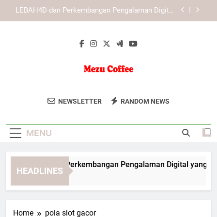
Skip
Cara Memahami Struktur Halaman EDWINSLOT
to
secara Menyeluruh
content
Cara Memahami Struktur Halaman LEBAH4D
secara Menyeluruh
EDWINSLOT dan Perkembangan Pengalaman
Digital yang Modern
LEBAH4D dan Perkembangan Pengalaman Digital
yang Modern
Mezu Coffee
Nikmati Kopi Premium Berkualitas
Cara Memahami Struktur Halaman EDWINSLOT
NEWSLETTER
RANDOM NEWS
secara Menyeluruh
Tinggi Dari Mezu Coffee. Setiap
Cara Memahami Struktur Halaman LEBAH4D
Tegukan Menghadirkan Rasa Yang
secara Menyeluruh
MENU
Istimewa.
WINSLOT dan Perkembangan Pengalaman Digital yang Mode
HEADLINES
Weeks Ago
Home
pola slot gacor