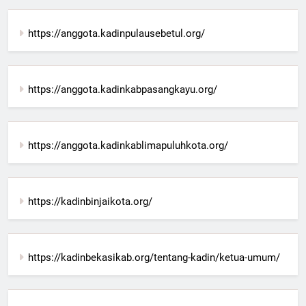
https://anggota.kadinpulausebetul.org/
https://anggota.kadinkabpasangkayu.org/
https://anggota.kadinkablimapuluhkota.org/
https://kadinbinjaikota.org/
https://kadinbekasikab.org/tentang-kadin/ketua-umum/