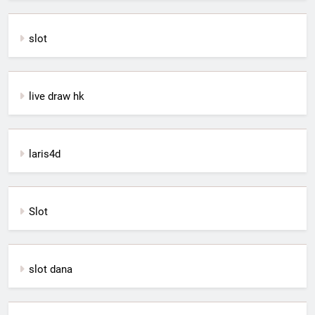
slot
live draw hk
laris4d
Slot
slot dana