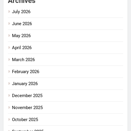
Archives
July 2026
June 2026
May 2026
April 2026
March 2026
February 2026
January 2026
December 2025
November 2025
October 2025