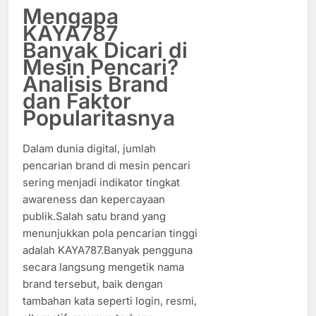
Mengapa
KAYA787
Banyak Dicari di
Mesin Pencari?
Analisis Brand
dan Faktor
Popularitasnya
Dalam dunia digital, jumlah
pencarian brand di mesin pencari
sering menjadi indikator tingkat
awareness dan kepercayaan
publik.Salah satu brand yang
menunjukkan pola pencarian tinggi
adalah KAYA787.Banyak pengguna
secara langsung mengetik nama
brand tersebut, baik dengan
tambahan kata seperti login, resmi,