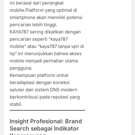
ini berasal dari perangkat
mobile.Platform yang optimal di
smartphone akan memiliki potensi
pencarian lebih tinggi.
KAYA787 sering dikaitkan dengan
pencarian seperti “kaya787
mobile” atau “kaya787 tanpa vpn di
hp”.Ini menunjukkan bahwa akses
mobile menjadi perhatian utama
pengguna.
Kemampuan platform untuk
beradaptasi dengan koneksi
seluler dan sistem DNS modern
berkontribusi pada reputasi yang
stabil.
Insight Profesional: Brand
Search sebagai Indikator