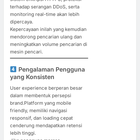
terhadap serangan DDoS, serta
monitoring real-time akan lebih
dipercaya.
Kepercayaan inilah yang kemudian
mendorong pencarian ulang dan
meningkatkan volume pencarian di
mesin pencari.
Pengalaman Pengguna
yang Konsisten
User experience berperan besar
dalam membentuk persepsi
brand.Platform yang mobile
friendly, memiliki navigasi
responsif, dan loading cepat
cenderung mendapatkan retensi
lebih tinggi.