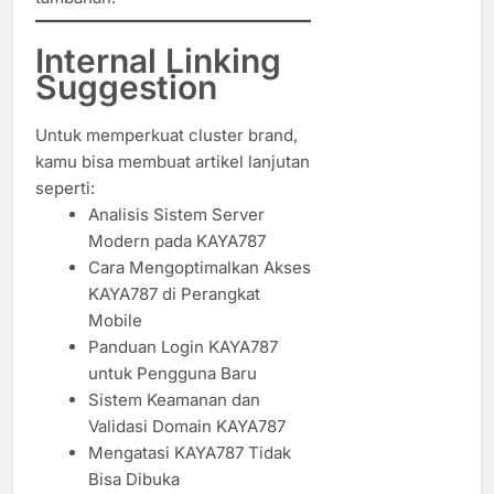
Internal Linking
Suggestion
Untuk memperkuat cluster brand,
kamu bisa membuat artikel lanjutan
seperti:
Analisis Sistem Server
Modern pada KAYA787
Cara Mengoptimalkan Akses
KAYA787 di Perangkat
Mobile
Panduan Login KAYA787
untuk Pengguna Baru
Sistem Keamanan dan
Validasi Domain KAYA787
Mengatasi KAYA787 Tidak
Bisa Dibuka