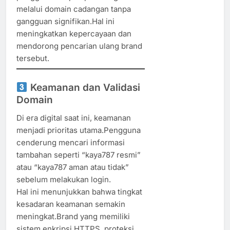
melalui domain cadangan tanpa
gangguan signifikan.Hal ini
meningkatkan kepercayaan dan
mendorong pencarian ulang brand
tersebut.
Keamanan dan Validasi
Domain
Di era digital saat ini, keamanan
menjadi prioritas utama.Pengguna
cenderung mencari informasi
tambahan seperti “kaya787 resmi”
atau “kaya787 aman atau tidak”
sebelum melakukan login.
Hal ini menunjukkan bahwa tingkat
kesadaran keamanan semakin
meningkat.Brand yang memiliki
sistem enkripsi HTTPS, proteksi