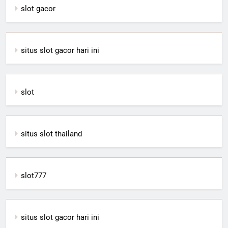
slot gacor
situs slot gacor hari ini
slot
situs slot thailand
slot777
situs slot gacor hari ini