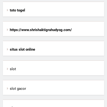
toto togel
https://www.shrishaktigrahudyog.com/
situs slot online
slot
slot gacor