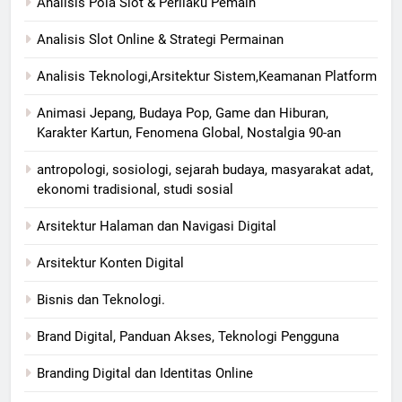
Analisis Pola Slot & Perilaku Pemain
Analisis Slot Online & Strategi Permainan
Analisis Teknologi,Arsitektur Sistem,Keamanan Platform
Animasi Jepang, Budaya Pop, Game dan Hiburan,
Karakter Kartun, Fenomena Global, Nostalgia 90-an
antropologi, sosiologi, sejarah budaya, masyarakat adat,
ekonomi tradisional, studi sosial
Arsitektur Halaman dan Navigasi Digital
Arsitektur Konten Digital
Bisnis dan Teknologi.
Brand Digital, Panduan Akses, Teknologi Pengguna
Branding Digital dan Identitas Online