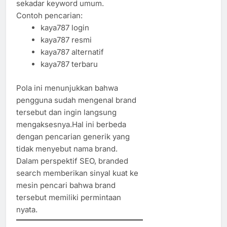
sekadar keyword umum.
Contoh pencarian:
kaya787 login
kaya787 resmi
kaya787 alternatif
kaya787 terbaru
Pola ini menunjukkan bahwa
pengguna sudah mengenal brand
tersebut dan ingin langsung
mengaksesnya.Hal ini berbeda
dengan pencarian generik yang
tidak menyebut nama brand.
Dalam perspektif SEO, branded
search memberikan sinyal kuat ke
mesin pencari bahwa brand
tersebut memiliki permintaan
nyata.