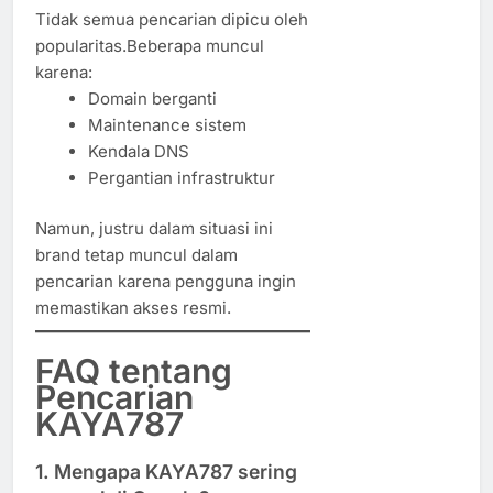
Tidak semua pencarian dipicu oleh
popularitas.Beberapa muncul
karena:
Domain berganti
Maintenance sistem
Kendala DNS
Pergantian infrastruktur
Namun, justru dalam situasi ini
brand tetap muncul dalam
pencarian karena pengguna ingin
memastikan akses resmi.
FAQ tentang
Pencarian
KAYA787
1. Mengapa KAYA787 sering