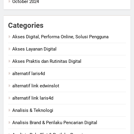
October 2024
Categories
Akses Digital, Performa Online, Solusi Pengguna
Akses Layanan Digital
Akses Praktis dan Rutinitas Digital
alternatif laris4d
alternatif link edwinslot
alternatif link laris4d
Analisis & Teknologi
Analisis Brand & Perilaku Pencarian Digital