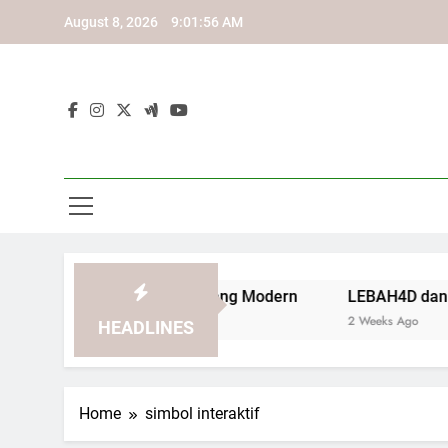
Skip
August 8, 2026
9:01:57 AM
to
content
Mez
Nikmati K
alaman Digital yang Modern
LEBAH4D dan Perkembang
2 Weeks Ago
HEADLINES
Home
simbol interaktif