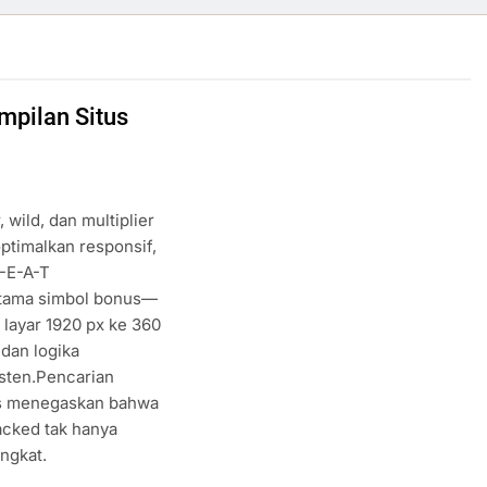
mpilan Situs
 wild, dan multiplier
optimalkan responsif,
E-E-A-T
rutama simbol bonus—
layar 1920 px ke 360
dan logika
isten.Pencarian
ls menegaskan bahwa
acked tak hanya
angkat.