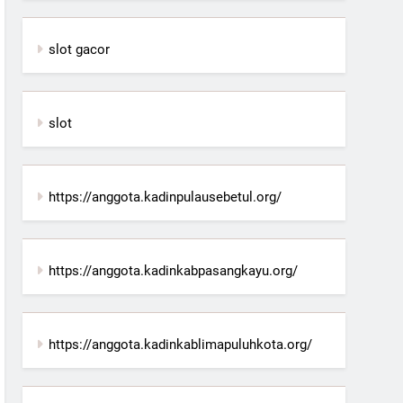
slot gacor
slot
https://anggota.kadinpulausebetul.org/
https://anggota.kadinkabpasangkayu.org/
https://anggota.kadinkablimapuluhkota.org/