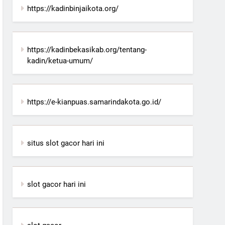
https://kadinbinjaikota.org/
https://kadinbekasikab.org/tentang-
kadin/ketua-umum/
https://e-kianpuas.samarindakota.go.id/
situs slot gacor hari ini
slot gacor hari ini