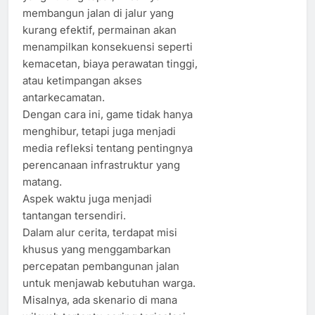
membangun jalan di jalur yang
kurang efektif, permainan akan
menampilkan konsekuensi seperti
kemacetan, biaya perawatan tinggi,
atau ketimpangan akses
antarkecamatan.
Dengan cara ini, game tidak hanya
menghibur, tetapi juga menjadi
media refleksi tentang pentingnya
perencanaan infrastruktur yang
matang.
Aspek waktu juga menjadi
tantangan tersendiri.
Dalam alur cerita, terdapat misi
khusus yang menggambarkan
percepatan pembangunan jalan
untuk menjawab kebutuhan warga.
Misalnya, ada skenario di mana