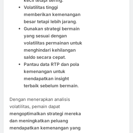
kecil tetapi sering
.
Volatilitas tinggi
memberikan kemenangan
besar tetapi lebih jarang
.
Gunakan strategi bermain
yang sesuai dengan
volatilitas permainan untuk
menghindari kehilangan
saldo secara cepat
.
Pantau data RTP dan pola
kemenangan untuk
mendapatkan insight
terbaik sebelum bermain
.
Dengan menerapkan analisis
volatilitas, pemain dapat
mengoptimalkan strategi mereka
dan meningkatkan peluang
mendapatkan kemenangan yang