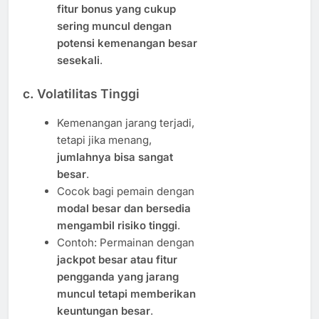
fitur bonus yang cukup
sering muncul dengan
potensi kemenangan besar
sesekali
.
c. Volatilitas Tinggi
Kemenangan jarang terjadi,
tetapi jika menang,
jumlahnya bisa sangat
besar
.
Cocok bagi pemain dengan
modal besar dan bersedia
mengambil risiko tinggi
.
Contoh: Permainan dengan
jackpot besar atau fitur
pengganda yang jarang
muncul tetapi memberikan
keuntungan besar
.