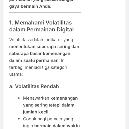
gaya bermain Anda
.
1. Memahami Volatilitas
dalam Permainan Digital
Volatilitas adalah indikator yang
menentukan seberapa sering dan
seberapa besar kemenangan
dalam suatu permainan
. Ini
terbagi menjadi tiga kategori
utama:
a. Volatilitas Rendah
Menawarkan
kemenangan
yang sering tetapi dalam
jumlah kecil
.
Cocok bagi pemain yang
ingin
bermain dalam waktu