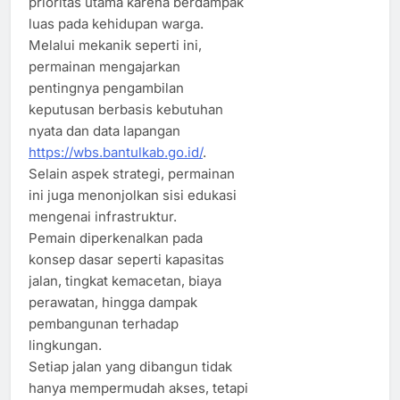
prioritas utama karena berdampak
luas pada kehidupan warga.
Melalui mekanik seperti ini,
permainan mengajarkan
pentingnya pengambilan
keputusan berbasis kebutuhan
nyata dan data lapangan
https://wbs.bantulkab.go.id/
.
Selain aspek strategi, permainan
ini juga menonjolkan sisi edukasi
mengenai infrastruktur.
Pemain diperkenalkan pada
konsep dasar seperti kapasitas
jalan, tingkat kemacetan, biaya
perawatan, hingga dampak
pembangunan terhadap
lingkungan.
Setiap jalan yang dibangun tidak
hanya mempermudah akses, tetapi