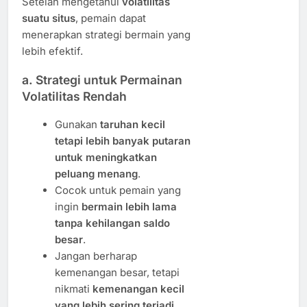
Setelah mengetahui
volatilitas
suatu situs
, pemain dapat
menerapkan strategi bermain yang
lebih efektif.
a. Strategi untuk Permainan
Volatilitas Rendah
Gunakan
taruhan kecil
tetapi lebih banyak putaran
untuk meningkatkan
peluang menang
.
Cocok untuk pemain yang
ingin
bermain lebih lama
tanpa kehilangan saldo
besar
.
Jangan berharap
kemenangan besar, tetapi
nikmati
kemenangan kecil
yang lebih sering terjadi
.