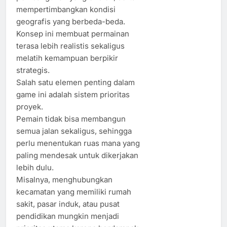
mempertimbangkan kondisi
geografis yang berbeda-beda.
Konsep ini membuat permainan
terasa lebih realistis sekaligus
melatih kemampuan berpikir
strategis.
Salah satu elemen penting dalam
game ini adalah sistem prioritas
proyek.
Pemain tidak bisa membangun
semua jalan sekaligus, sehingga
perlu menentukan ruas mana yang
paling mendesak untuk dikerjakan
lebih dulu.
Misalnya, menghubungkan
kecamatan yang memiliki rumah
sakit, pasar induk, atau pusat
pendidikan mungkin menjadi