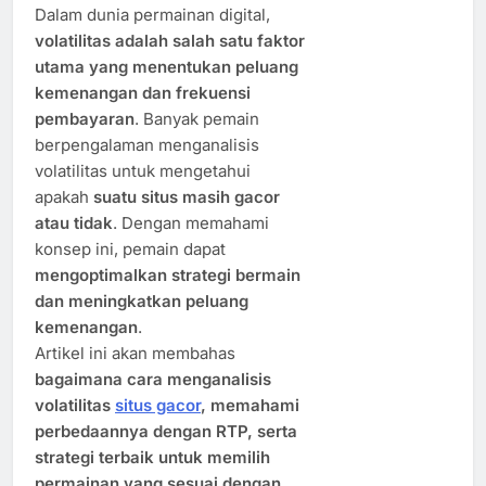
Dalam dunia permainan digital,
volatilitas adalah salah satu faktor
utama yang menentukan peluang
kemenangan dan frekuensi
pembayaran
. Banyak pemain
berpengalaman menganalisis
volatilitas untuk mengetahui
apakah
suatu situs masih gacor
atau tidak
. Dengan memahami
konsep ini, pemain dapat
mengoptimalkan strategi bermain
dan meningkatkan peluang
kemenangan
.
Artikel ini akan membahas
bagaimana cara menganalisis
volatilitas
situs gacor
, memahami
perbedaannya dengan RTP, serta
strategi terbaik untuk memilih
permainan yang sesuai dengan