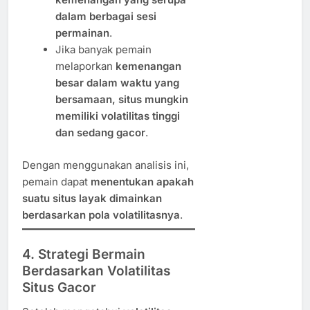
dalam berbagai sesi
permainan
.
Jika banyak pemain
melaporkan
kemenangan
besar dalam waktu yang
bersamaan, situs mungkin
memiliki volatilitas tinggi
dan sedang gacor
.
Dengan menggunakan analisis ini,
pemain dapat
menentukan apakah
suatu situs layak dimainkan
berdasarkan pola volatilitasnya
.
4. Strategi Bermain
Berdasarkan Volatilitas
Situs Gacor