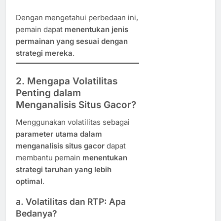
Dengan mengetahui perbedaan ini,
pemain dapat
menentukan jenis
permainan yang sesuai dengan
strategi mereka
.
2. Mengapa Volatilitas
Penting dalam
Menganalisis Situs Gacor?
Menggunakan volatilitas sebagai
parameter utama dalam
menganalisis situs gacor
dapat
membantu pemain
menentukan
strategi taruhan yang lebih
optimal
.
a. Volatilitas dan RTP: Apa
Bedanya?