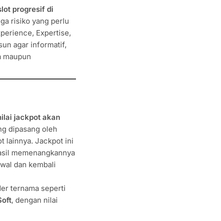
slot progresif di
gga risiko yang perlu
perience, Expertise,
sun agar informatif,
la maupun
nilai jackpot akan
ng dipasang oleh
t lainnya. Jackpot ini
hasil memenangkannya
 awal dan kembali
der ternama seperti
oft
, dengan nilai