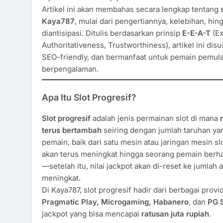
Artikel ini akan membahas secara lengkap tentang
Kaya787
, mulai dari pengertiannya, kelebihan, hin
diantisipasi. Ditulis berdasarkan prinsip
E-E-A-T
(Ex
Authoritativeness, Trustworthiness), artikel ini disu
SEO-friendly, dan bermanfaat untuk pemain pemu
berpengalaman.
Apa Itu Slot Progresif?
Slot progresif
adalah jenis permainan slot di mana
terus bertambah
seiring dengan jumlah taruhan ya
pemain, baik dari satu mesin atau jaringan mesin slo
akan terus meningkat hingga seorang pemain ber
—setelah itu, nilai jackpot akan di-reset ke jumlah
meningkat.
Di Kaya787, slot progresif hadir dari berbagai provi
Pragmatic Play, Microgaming, Habanero
, dan
PG S
jackpot yang bisa mencapai
ratusan juta rupiah
.