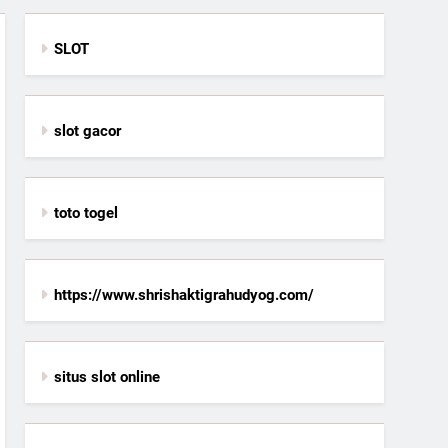
SLOT
slot gacor
toto togel
https://www.shrishaktigrahudyog.com/
situs slot online