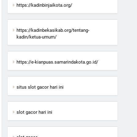
https://kadinbinjaikota.org/
https://kadinbekasikab.org/tentang-
kadin/ketua-umum/
https://e-kianpuas.samarindakota.go.id/
situs slot gacor hari ini
slot gacor hari ini