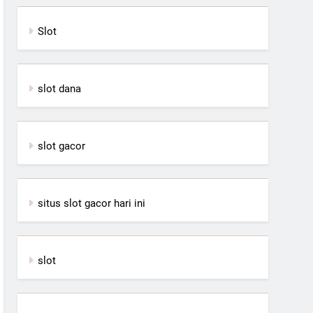
Slot
slot dana
slot gacor
situs slot gacor hari ini
slot