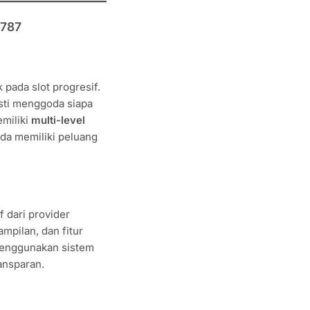
a787
 pada slot progresif.
sti menggoda siapa
emiliki
multi-level
nda memiliki peluang
 dari provider
ampilan, dan fitur
menggunakan sistem
ansparan.