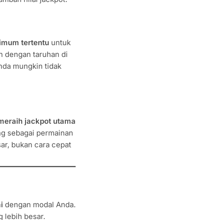
imum tertentu
untuk
n dengan taruhan di
nda mungkin tidak
eraih jackpot utama
ang sebagai permainan
ar, bukan cara cepat
i
dengan modal Anda.
 lebih besar.