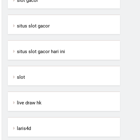
slot gacor
situs slot gacor
situs slot gacor hari ini
slot
live draw hk
laris4d