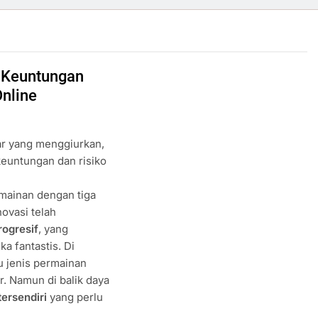
: Keuntungan
nline
ar yang menggiurkan,
 keuntungan dan risiko
rmainan dengan tiga
ovasi telah
rogresif
, yang
a fantastis. Di
tu jenis permainan
r. Namun di balik daya
tersendiri
yang perlu