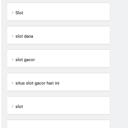
Slot
slot dana
slot gacor
situs slot gacor hari ini
slot