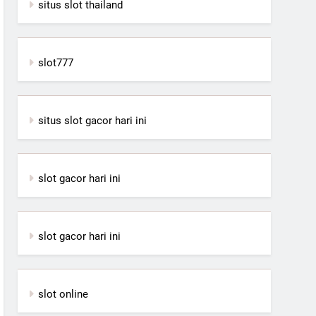
situs slot thailand
slot777
situs slot gacor hari ini
slot gacor hari ini
slot gacor hari ini
slot online