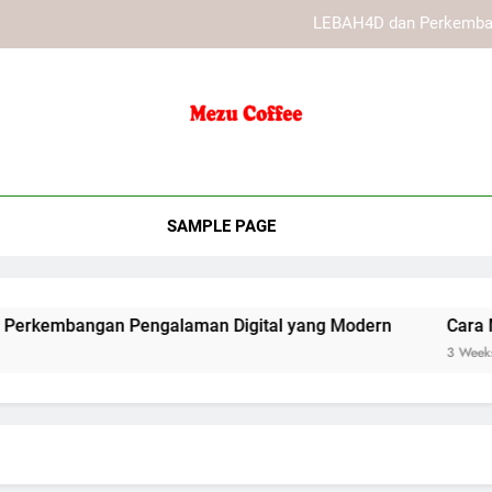
LEBAH4D dan Perkemban
Cara Memahami Struktur H
Cara Memahami Struktur
u Coffee
EDWINSLOT dan Perkemban
opi Premium Berkualitas Tinggi Dari Mezu Coffee. Setiap Tegu
LEBAH4D dan Perkemban
SAMPLE PAGE
Cara Memahami Struktur H
Cara Memahami Struktur
an Pengalaman Digital yang Modern
Cara Memahami S
3 Weeks Ago