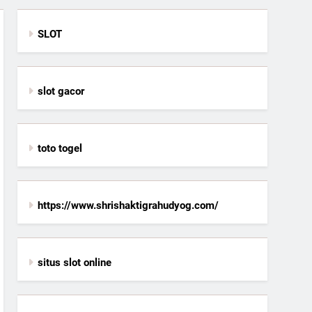
SLOT
slot gacor
toto togel
https://www.shrishaktigrahudyog.com/
situs slot online