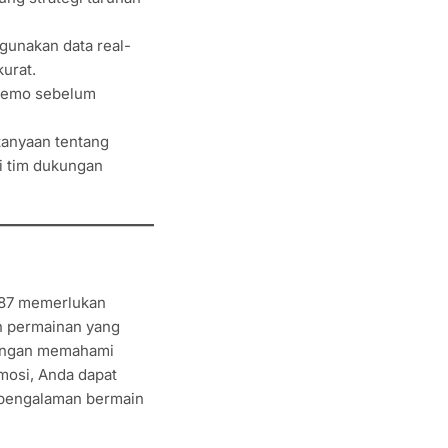
gunakan data real-
urat.
demo sebelum
tanyaan tentang
gi tim dukungan
787 memerlukan
n permainan yang
Dengan memahami
mosi, Anda dapat
 pengalaman bermain