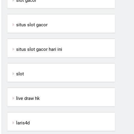
slot gacor
situs slot gacor
situs slot gacor hari ini
slot
live draw hk
laris4d