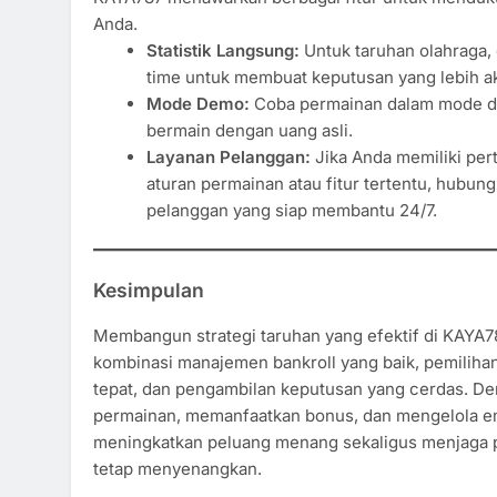
Anda.
Statistik Langsung:
Untuk taruhan olahraga, 
time untuk membuat keputusan yang lebih ak
Mode Demo:
Coba permainan dalam mode 
bermain dengan uang asli.
Layanan Pelanggan:
Jika Anda memiliki per
aturan permainan atau fitur tertentu, hubun
pelanggan yang siap membantu 24/7.
Kesimpulan
Membangun strategi taruhan yang efektif di KAYA
kombinasi manajemen bankroll yang baik, pemiliha
tepat, dan pengambilan keputusan yang cerdas. 
permainan, memanfaatkan bonus, dan mengelola e
meningkatkan peluang menang sekaligus menjaga
tetap menyenangkan.