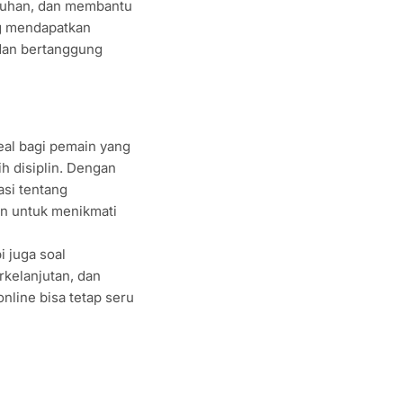
aruhan, dan membantu
ng mendapatkan
 dan bertanggung
eal bagi pemain yang
h disiplin. Dengan
asi tentang
n untuk menikmati
i juga soal
kelanjutan, dan
nline bisa tetap seru