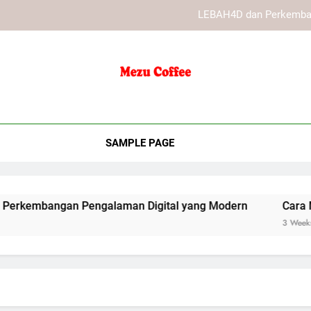
LEBAH4D dan Perkemban
Cara Memahami Struktur H
Cara Memahami Struktur
u Coffee
EDWINSLOT dan Perkemban
opi Premium Berkualitas Tinggi Dari Mezu Coffee. Setiap Tegu
LEBAH4D dan Perkemban
SAMPLE PAGE
Cara Memahami Struktur H
Cara Memahami Struktur
an Pengalaman Digital yang Modern
Cara Memahami S
3 Weeks Ago