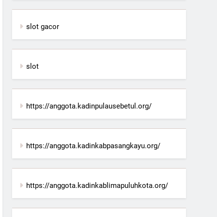
slot gacor
slot
https://anggota.kadinpulausebetul.org/
https://anggota.kadinkabpasangkayu.org/
https://anggota.kadinkablimapuluhkota.org/