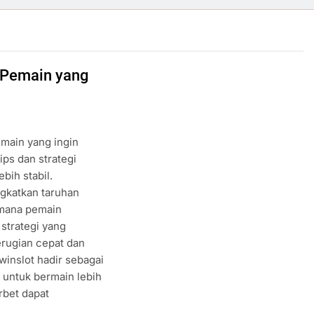
k Pemain yang
emain yang ingin
ps dan strategi
bih stabil.
ngkatkan taruhan
i mana pemain
strategi yang
rugian cepat dan
inslot hadir sebagai
untuk bermain lebih
rbet dapat