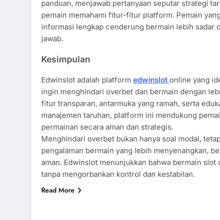
panduan, menjawab pertanyaan seputar strategi t
pemain memahami fitur-fitur platform. Pemain ya
informasi lengkap cenderung bermain lebih sadar
jawab.
Kesimpulan
Edwinslot adalah platform
edwinslot
online yang id
ingin menghindari overbet dan bermain dengan lebi
fitur transparan, antarmuka yang ramah, serta eduk
manajemen taruhan, platform ini mendukung pemai
permainan secara aman dan strategis.
Menghindari overbet bukan hanya soal modal, tetap
pengalaman bermain yang lebih menyenangkan, ber
aman. Edwinslot menunjukkan bahwa bermain slot o
tanpa mengorbankan kontrol dan kestabilan.
Read More