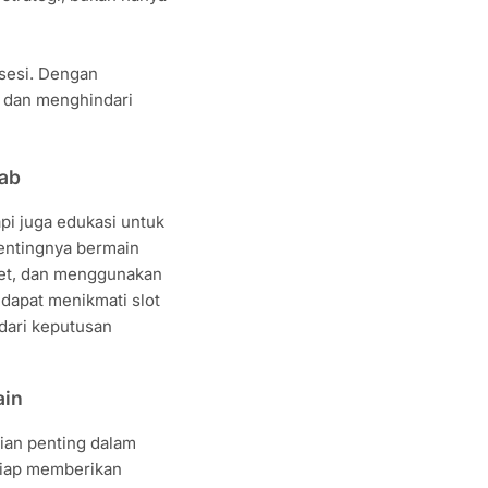
 sesi. Dengan
i dan menghindari
ab
pi juga edukasi untuk
pentingnya bermain
bet, dan menggunakan
 dapat menikmati slot
dari keputusan
ain
ian penting dalam
siap memberikan