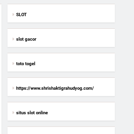
SLOT
slot gacor
toto togel
https://www.shrishaktigrahudyog.com/
situs slot online