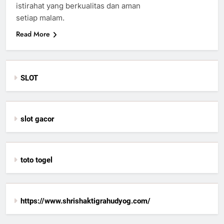
istirahat yang berkualitas dan aman
setiap malam.
Read More
SLOT
slot gacor
toto togel
https://www.shrishaktigrahudyog.com/