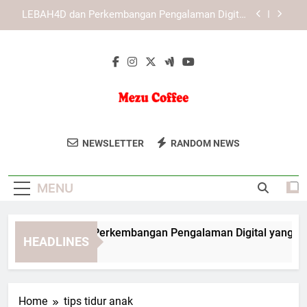
Skip
Cara Memahami Struktur Halaman EDWINSLOT
to
secara Menyeluruh
content
Cara Memahami Struktur Halaman LEBAH4D
secara Menyeluruh
EDWINSLOT dan Perkembangan Pengalaman
Digital yang Modern
LEBAH4D dan Perkembangan Pengalaman Digital
yang Modern
Mezu Coffee
Nikmati Kopi Premium Berkualitas
Cara Memahami Struktur Halaman EDWINSLOT
NEWSLETTER
RANDOM NEWS
secara Menyeluruh
Tinggi Dari Mezu Coffee. Setiap
Cara Memahami Struktur Halaman LEBAH4D
Tegukan Menghadirkan Rasa Yang
secara Menyeluruh
MENU
Istimewa.
DWINSLOT dan Perkembangan Pengalaman Digital yang Mode
HEADLINES
Weeks Ago
Home
tips tidur anak