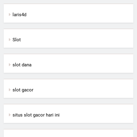
laris4d
Slot
slot dana
slot gacor
situs slot gacor hari ini