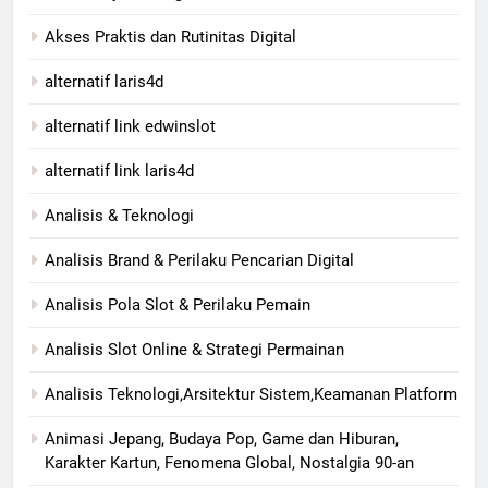
Akses Praktis dan Rutinitas Digital
alternatif laris4d
alternatif link edwinslot
alternatif link laris4d
Analisis & Teknologi
Analisis Brand & Perilaku Pencarian Digital
Analisis Pola Slot & Perilaku Pemain
Analisis Slot Online & Strategi Permainan
Analisis Teknologi,Arsitektur Sistem,Keamanan Platform
Animasi Jepang, Budaya Pop, Game dan Hiburan,
Karakter Kartun, Fenomena Global, Nostalgia 90-an