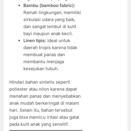
Bambu (bamboo fabric):
Ramah lingkungan, memiliki
sirkulasi udara yang baik,
dan sangat lembut di kulit
bayi maupun anak kecil.
Linen tipis:
Ideal untuk
daerah tropis karena tidak
membuat panas dan
membantu menjaga
kesejukan tubuh.
Hindari bahan sintetis seperti
poliester atau nilon karena dapat
menahan panas dan menyebabkan
anak mudah berkeringat di malam
hari. Selain itu, bahan tersebut
juga bisa memicu iritasi atau gatal
pada kulit anak yang sensitif.