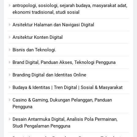
antropologi, sosiologi, sejarah budaya, masyarakat adat,
ekonomi tradisional, studi sosial
Arsitektur Halaman dan Navigasi Digital
Arsitektur Konten Digital
Bisnis dan Teknologi.
Brand Digital, Panduan Akses, Teknologi Pengguna
Branding Digital dan Identitas Online
Budaya & Identitas | Tren Digital | Sosial & Masyarakat
Casino & Gaming, Dukungan Pelanggan, Panduan
Pengguna
Desain Antarmuka Digital, Analisis Pola Permainan,
Studi Pengalaman Pengguna