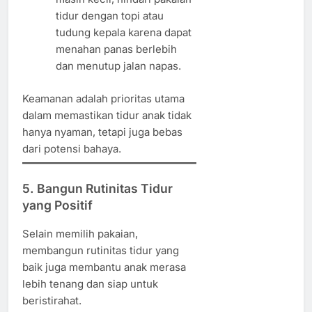
tidur dengan topi atau
tudung kepala karena dapat
menahan panas berlebih
dan menutup jalan napas.
Keamanan adalah prioritas utama
dalam memastikan tidur anak tidak
hanya nyaman, tetapi juga bebas
dari potensi bahaya.
5. Bangun Rutinitas Tidur
yang Positif
Selain memilih pakaian,
membangun rutinitas tidur yang
baik juga membantu anak merasa
lebih tenang dan siap untuk
beristirahat.