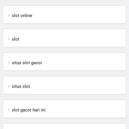
slot online
slot
situs slot gacor
situs slot
slot gacor hari ini