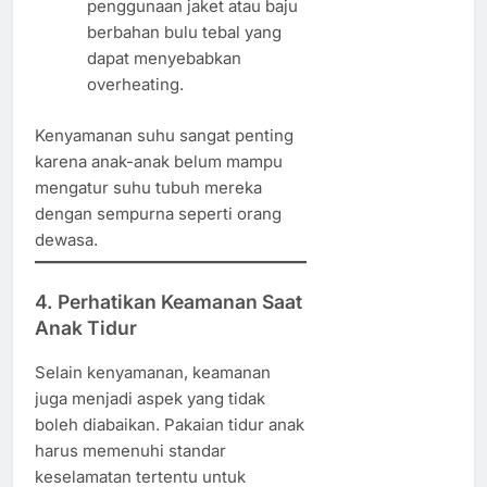
penggunaan jaket atau baju
berbahan bulu tebal yang
dapat menyebabkan
overheating.
Kenyamanan suhu sangat penting
karena anak-anak belum mampu
mengatur suhu tubuh mereka
dengan sempurna seperti orang
dewasa.
4. Perhatikan Keamanan Saat
Anak Tidur
Selain kenyamanan, keamanan
juga menjadi aspek yang tidak
boleh diabaikan. Pakaian tidur anak
harus memenuhi standar
keselamatan tertentu untuk