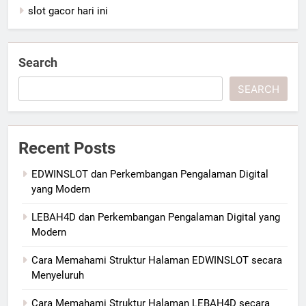
slot gacor hari ini
Search
SEARCH
Recent Posts
EDWINSLOT dan Perkembangan Pengalaman Digital
yang Modern
LEBAH4D dan Perkembangan Pengalaman Digital yang
Modern
Cara Memahami Struktur Halaman EDWINSLOT secara
Menyeluruh
Cara Memahami Struktur Halaman LEBAH4D secara