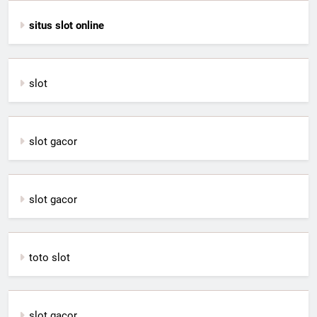
situs slot online
slot
slot gacor
slot gacor
toto slot
slot gacor