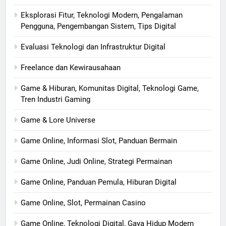
Eksplorasi Fitur, Teknologi Modern, Pengalaman
Pengguna, Pengembangan Sistem, Tips Digital
Evaluasi Teknologi dan Infrastruktur Digital
Freelance dan Kewirausahaan
Game & Hiburan, Komunitas Digital, Teknologi Game,
Tren Industri Gaming
Game & Lore Universe
Game Online, Informasi Slot, Panduan Bermain
Game Online, Judi Online, Strategi Permainan
Game Online, Panduan Pemula, Hiburan Digital
Game Online, Slot, Permainan Casino
Game Online, Teknologi Digital, Gaya Hidup Modern