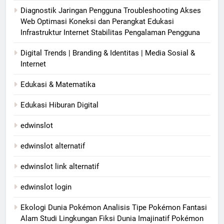
Diagnostik Jaringan Pengguna Troubleshooting Akses
Web Optimasi Koneksi dan Perangkat Edukasi
Infrastruktur Internet Stabilitas Pengalaman Pengguna
Digital Trends | Branding & Identitas | Media Sosial &
Internet
Edukasi & Matematika
Edukasi Hiburan Digital
edwinslot
edwinslot alternatif
edwinslot link alternatif
edwinslot login
Ekologi Dunia Pokémon Analisis Tipe Pokémon Fantasi
Alam Studi Lingkungan Fiksi Dunia Imajinatif Pokémon