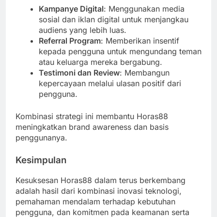
Kampanye Digital
: Menggunakan media
sosial dan iklan digital untuk menjangkau
audiens yang lebih luas.
Referral Program
: Memberikan insentif
kepada pengguna untuk mengundang teman
atau keluarga mereka bergabung.
Testimoni dan Review
: Membangun
kepercayaan melalui ulasan positif dari
pengguna.
Kombinasi strategi ini membantu Horas88
meningkatkan brand awareness dan basis
penggunanya.
Kesimpulan
Kesuksesan Horas88 dalam terus berkembang
adalah hasil dari kombinasi inovasi teknologi,
pemahaman mendalam terhadap kebutuhan
pengguna, dan komitmen pada keamanan serta