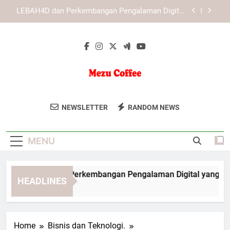
Skip
Cara Memahami Struktur Halaman EDWINSLOT
to
secara Menyeluruh
content
Cara Memahami Struktur Halaman LEBAH4D
secara Menyeluruh
EDWINSLOT dan Perkembangan Pengalaman
Digital yang Modern
LEBAH4D dan Perkembangan Pengalaman Digital
yang Modern
Mezu Coffee
Nikmati Kopi Premium Berkualitas
Cara Memahami Struktur Halaman EDWINSLOT
NEWSLETTER
RANDOM NEWS
secara Menyeluruh
Tinggi Dari Mezu Coffee. Setiap
Cara Memahami Struktur Halaman LEBAH4D
Tegukan Menghadirkan Rasa Yang
secara Menyeluruh
MENU
Istimewa.
DWINSLOT dan Perkembangan Pengalaman Digital yang Mod
HEADLINES
 Weeks Ago
Home
Bisnis dan Teknologi.