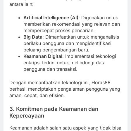
antara lain:
Artificial Intelligence (AI)
: Digunakan untuk
memberikan rekomendasi yang relevan dan
mempercepat proses pencarian.
Big Data
: Dimanfaatkan untuk menganalisis
perilaku pengguna dan mengidentifikasi
peluang pengembangan baru.
Keamanan Digital
: Implementasi teknologi
enkripsi terkini untuk melindungi data
pengguna dan transaksi.
Dengan memanfaatkan teknologi ini, Horas88
berhasil menciptakan pengalaman pengguna yang
aman, cepat, dan efisien.
3.
Komitmen pada Keamanan dan
Kepercayaan
Keamanan adalah salah satu aspek yang tidak bisa