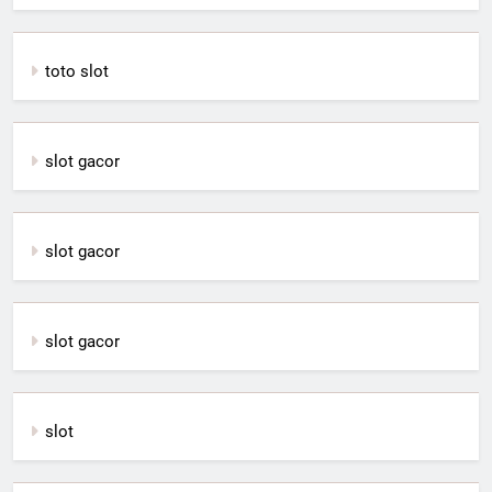
toto slot
slot gacor
slot gacor
slot gacor
slot