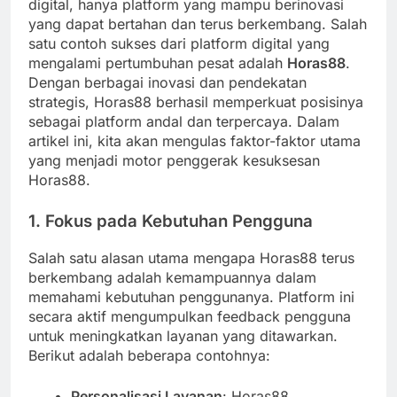
digital, hanya platform yang mampu berinovasi
yang dapat bertahan dan terus berkembang. Salah
satu contoh sukses dari platform digital yang
mengalami pertumbuhan pesat adalah
Horas88
.
Dengan berbagai inovasi dan pendekatan
strategis, Horas88 berhasil memperkuat posisinya
sebagai platform andal dan terpercaya. Dalam
artikel ini, kita akan mengulas faktor-faktor utama
yang menjadi motor penggerak kesuksesan
Horas88.
1.
Fokus pada Kebutuhan Pengguna
Salah satu alasan utama mengapa Horas88 terus
berkembang adalah kemampuannya dalam
memahami kebutuhan penggunanya. Platform ini
secara aktif mengumpulkan feedback pengguna
untuk meningkatkan layanan yang ditawarkan.
Berikut adalah beberapa contohnya:
Personalisasi Layanan
: Horas88