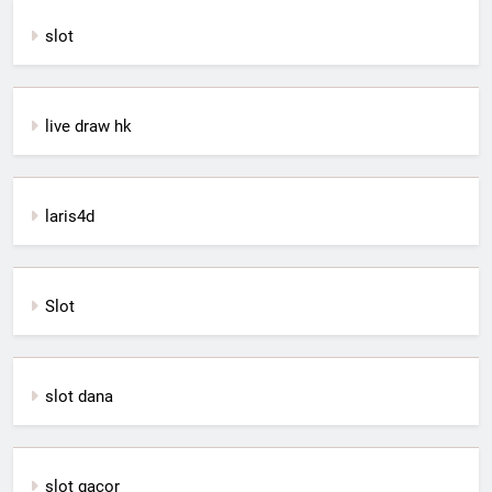
slot
live draw hk
laris4d
Slot
slot dana
slot gacor