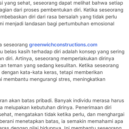
ksi yang sehat, seseorang dapat melihat bahwa setiap
an dari proses pembentukan diri. Ketika seseorang
mbebaskan diri dari rasa bersalah yang tidak perlu
 Ini menjadi landasan bagi pertumbuhan emosional
ra seseorang
greenwichconstructions.com
 belas kasih terhadap diri adalah konsep yang sering
 diri. Artinya, seseorang memperlakukan dirinya
an teman yang sedang kesulitan. Ketika seseorang
 dengan kata-kata keras, tetapi memberikan
ini membantu mengurangi stres, meningkatkan
ran akan batas pribadi. Banyak individu merasa harus
a melupakan kebutuhan dirinya. Penerimaan diri
hat, mengatakan tidak ketika perlu, dan menghargai
ng berani menetapkan batas, ia semakin memahami apa
aras dengan nilai hidupnya. Ini membantu seseorang