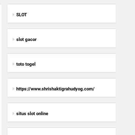
SLOT
slot gacor
toto togel
https://www.shrishaktigrahudyog.com/
situs slot online