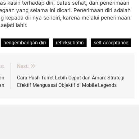
as kasih terhadap diri, batas sehat, dan penerimaan
an yang selama ini dicari. Penerimaan diri adalah
g kepada dirinya sendiri, karena melalui penerimaan
ejati lahir.
pengembangan diri
refleksi batin
self acceptance
s:
Next:
an
Cara Push Turret Lebih Cepat dan Aman: Strategi
an
Efektif Menguasai Objektif di Mobile Legends