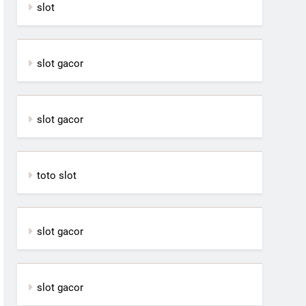
slot
slot gacor
slot gacor
toto slot
slot gacor
slot gacor