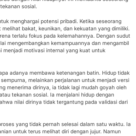
 tekanan sosial.
ntuk menghargai potensi pribadi. Ketika seseorang
melihat bakat, keunikan, dan kekuatan yang dimiliki.
rena terlalu fokus pada kelemahannya. Dengan sudut
mulai mengembangkan kemampuannya dan mengambil
i menjadi motivasi internal yang kuat untuk
i apa adanya membawa ketenangan batin. Hidup tidak
i sempurna, melainkan perjalanan untuk menjadi versi
rang menerima dirinya, ia tidak lagi mudah goyah oleh
atau tekanan sosial. Ia menjalani hidup dengan
hwa nilai dirinya tidak tergantung pada validasi dari
proses yang tidak pernah selesai dalam satu waktu. Ia
ian untuk terus melihat diri dengan jujur. Namun