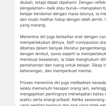
diubah, tetapi dapat dipahami. Dengan refle
pengalaman—baik atau buruk—merupakan bagi
belajar berdamai dengan masa lalunya, ia me
dan mulai melihat hidup dengan lebih jernih.
yang matang.
Menerima diri juga berkaitan erat dengan ca
memperlakukan dirinya. Self-compassion atau
dibahas dalam banyak literatur pengembangan
dengan lembut, sama seperti ia memperlakuk
membuat kesalahan, ia tidak menghukum diri
pemahaman dan ruang untuk belajar. Sikap 
ketenangan, dan memperkuat mental.
Proses menerima diri juga melibatkan kesada
selalu memenuhi harapan orang lain, sehingg
mengajarkan pentingnya menetapkan batas se
waktu serta energi pribadi. Ketika seseora
yang penting baginya dan apa yang tidak sel