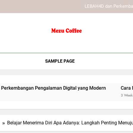
LEBAH4D dan Perkemban
Cara Memahami Struktur H
Cara Memahami Struktur
u Coffee
EDWINSLOT dan Perkemban
opi Premium Berkualitas Tinggi Dari Mezu Coffee. Setiap Tegu
LEBAH4D dan Perkemban
SAMPLE PAGE
Cara Memahami Struktur H
Cara Memahami Struktur
n Pengalaman Digital yang Modern
Cara Memahami St
3 Weeks Ago
Belajar Menerima Diri Apa Adanya: Langkah Penting Menuj