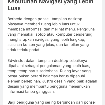
Kebutuhan Navigasi yang Lebih
Luas
Berbeda dengan ponsel, tampilan desktop
biasanya memberi ruang lebih luas untuk
membaca informasi dan melihat menu. Pengguna
yang memakai laptop atau komputer cenderung
mengharapkan navigasi yang lebih lengkap,
susunan konten yang jelas, dan tampilan yang
tidak terlalu padat.
Edwinslot dalam tampilan desktop sebaiknya
dipahami sebagai pengalaman yang lebih luas,
tetapi tetap harus sederhana. Ruang layar yang
besar bukan berarti halaman harus dipenuhi
elemen berlebihan. Justru desain yang baik adalah
desain yang membantu pengguna menemukan
informasi tanpa gangguan.
Bagi pengguna yang sering berpindah dari ponsel