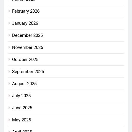
February 2026
January 2026
December 2025
November 2025
October 2025
September 2025
August 2025
July 2025
June 2025
May 2025