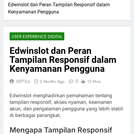
Edwinslot dan Peran Tampilan Responsif dalam
Kenyamanan Pengguna
USER EXPERIENCE DIGITAL
Edwinslot dan Peran
Tampilan Responsif dalam
Kenyamanan Pengguna
0
58f77c6
2 Months Ago
13 Mins
Edwinslot menghadirkan pemahaman tentang
tampilan responsif, akses nyaman, keamanan
akun, dan pengalaman pengguna yang lebih stabil
di berbagai perangkat.
Mengapa Tampilan Responsif