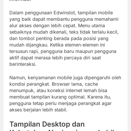
Dalam penggunaan Edwinslot, tampilan mobile
yang baik dapat membantu pengguna memahami
alur akses dengan lebih cepat. Menu utama
sebaiknya mudah dikenali, teks tidak terlalu kecil,
dan tombol penting berada pada posisi yang
mudah dijangkau. Ketika elemen-elemen ini
tersusun rapi, pengguna baru maupun pengguna
aktif dapat merasa lebih percaya diri saat
berinteraksi.
Namun, kenyamanan mobile juga dipengaruhi oleh
kondisi perangkat. Browser lama, cache
menumpuk, atau koneksi internet lemah bisa
membuat tampilan kurang optimal. Karena itu,
pengguna tetap perlu menjaga perangkat agar
akses berjalan lebih stabil.
Tampilan Desktop dan