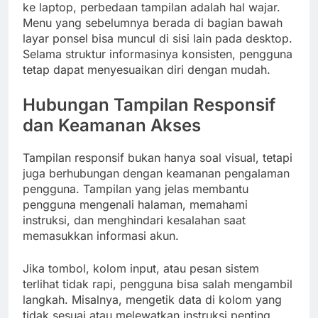
ke laptop, perbedaan tampilan adalah hal wajar.
Menu yang sebelumnya berada di bagian bawah
layar ponsel bisa muncul di sisi lain pada desktop.
Selama struktur informasinya konsisten, pengguna
tetap dapat menyesuaikan diri dengan mudah.
Hubungan Tampilan Responsif
dan Keamanan Akses
Tampilan responsif bukan hanya soal visual, tetapi
juga berhubungan dengan keamanan pengalaman
pengguna. Tampilan yang jelas membantu
pengguna mengenali halaman, memahami
instruksi, dan menghindari kesalahan saat
memasukkan informasi akun.
Jika tombol, kolom input, atau pesan sistem
terlihat tidak rapi, pengguna bisa salah mengambil
langkah. Misalnya, mengetik data di kolom yang
tidak sesuai atau melewatkan instruksi penting.