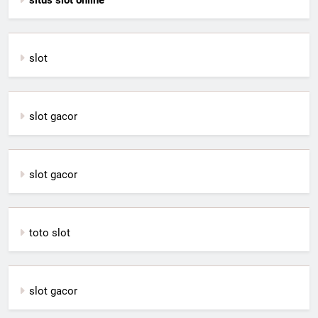
situs slot online
slot
slot gacor
slot gacor
toto slot
slot gacor