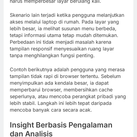
harus memperbesar layar berulang kali.
Skenario lain terjadi ketika pengguna melanjutkan
akses melalui laptop di rumah. Pada layar yang
lebih besar, ia melihat susunan menu berbeda,
tetapi informasi utama tetap mudah ditemukan.
Perbedaan ini tidak menjadi masalah karena
tampilan responsif menyesuaikan ruang layar
tanpa menghilangkan fungsi penting.
Contoh berikutnya adalah pengguna yang merasa
tampilan tidak rapi di browser tertentu. Sebelum
menyimpulkan ada kendala besar, ia dapat
memperbarui browser, membersihkan cache
seperlunya, atau mencoba perangkat pribadi yang
lebih stabil. Langkah ini lebih tepat daripada
mencoba banyak cara secara acak.
Insight Berbasis Pengalaman
dan Analisis