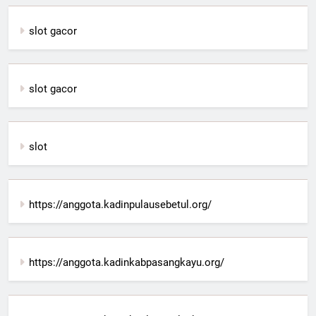
slot gacor
slot gacor
slot
https://anggota.kadinpulausebetul.org/
https://anggota.kadinkabpasangkayu.org/