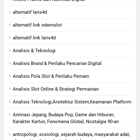
alternatif laris4d
alternatif link edwinslot
alternatif link laris4d
Analisis & Teknologi
Analisis Brand & Perilaku Pencarian Digital
Analisis Pola Slot & Perilaku Pemain
Analisis Slot Online & Strategi Permainan
Analisis Teknologi,Arsitektur Sistem,Keamanan Platform
Animasi Jepang, Budaya Pop, Game dan Hiburan,
Karakter Kartun, Fenomena Global, Nostalgia 90-an
antropologi, sosiologi, sejarah budaya, masyarakat adat,