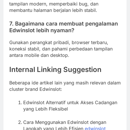
tampilan modern, memperbaiki bug, dan
membantu halaman berjalan lebih stabil.
7. Bagaimana cara membuat pengalaman
Edwinslot lebih nyaman?
Gunakan perangkat pribadi, browser terbaru,
koneksi stabil, dan pahami perbedaan tampilan
antara mobile dan desktop.
Internal Linking Suggestion
Beberapa ide artikel lain yang masih relevan dalam
cluster brand Edwinslot:
Edwinslot Alternatif untuk Akses Cadangan
yang Lebih Fleksibel
Cara Menggunakan Edwinslot dengan
Langkah yang Lebih Efisien
edwinslot