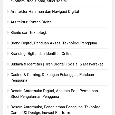
ekonomi tradisional, studi sosial
Arsitektur Halaman dan Navigasi Digital
Arsitektur Konten Digital
Bisnis dan Teknologi.
Brand Digital, Panduan Akses, Teknologi Pengguna
Branding Digital dan Identitas Online
Budaya & Identitas | Tren Digital | Sosial & Masyarakat
Casino & Gaming, Dukungan Pelanggan, Panduan
Pengguna
Desain Antarmuka Digital, Analisis Pola Permainan,
Studi Pengalaman Pengguna
Desain Antarmuka, Pengalaman Pengguna, Teknologi
Game, UX Design, Inovasi Platform