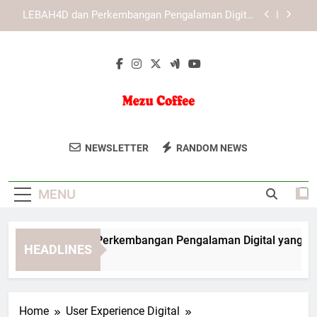
Skip
Cara Memahami Struktur Halaman EDWINSLOT
to
secara Menyeluruh
content
Cara Memahami Struktur Halaman LEBAH4D
secara Menyeluruh
EDWINSLOT dan Perkembangan Pengalaman
Digital yang Modern
LEBAH4D dan Perkembangan Pengalaman Digital
yang Modern
Mezu Coffee
Nikmati Kopi Premium Berkualitas
Cara Memahami Struktur Halaman EDWINSLOT
NEWSLETTER
RANDOM NEWS
secara Menyeluruh
Tinggi Dari Mezu Coffee. Setiap
Cara Memahami Struktur Halaman LEBAH4D
Tegukan Menghadirkan Rasa Yang
secara Menyeluruh
MENU
Istimewa.
WINSLOT dan Perkembangan Pengalaman Digital yang Mode
HEADLINES
Weeks Ago
Home
User Experience Digital