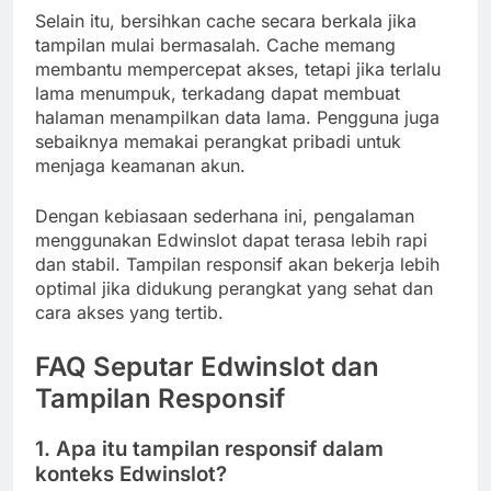
Selain itu, bersihkan cache secara berkala jika
tampilan mulai bermasalah. Cache memang
membantu mempercepat akses, tetapi jika terlalu
lama menumpuk, terkadang dapat membuat
halaman menampilkan data lama. Pengguna juga
sebaiknya memakai perangkat pribadi untuk
menjaga keamanan akun.
Dengan kebiasaan sederhana ini, pengalaman
menggunakan Edwinslot dapat terasa lebih rapi
dan stabil. Tampilan responsif akan bekerja lebih
optimal jika didukung perangkat yang sehat dan
cara akses yang tertib.
FAQ Seputar Edwinslot dan
Tampilan Responsif
1. Apa itu tampilan responsif dalam
konteks Edwinslot?