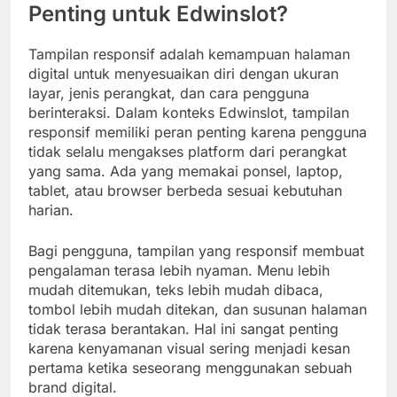
Penting untuk Edwinslot?
Tampilan responsif adalah kemampuan halaman
digital untuk menyesuaikan diri dengan ukuran
layar, jenis perangkat, dan cara pengguna
berinteraksi. Dalam konteks Edwinslot, tampilan
responsif memiliki peran penting karena pengguna
tidak selalu mengakses platform dari perangkat
yang sama. Ada yang memakai ponsel, laptop,
tablet, atau browser berbeda sesuai kebutuhan
harian.
Bagi pengguna, tampilan yang responsif membuat
pengalaman terasa lebih nyaman. Menu lebih
mudah ditemukan, teks lebih mudah dibaca,
tombol lebih mudah ditekan, dan susunan halaman
tidak terasa berantakan. Hal ini sangat penting
karena kenyamanan visual sering menjadi kesan
pertama ketika seseorang menggunakan sebuah
brand digital.