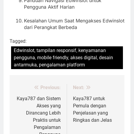
Panduan Navigasi Edwinslot untuk
Pengguna Aktif Harian
Kesalahan Umum Saat Mengakses Edwinslot
dari Perangkat Berbeda
Tagged:
Edwinslot, tampilan responsif, kenyamanan
pengguna, mobile friendly, akses digital, desain
antarmuka, pengalaman platform
Previous:
Next:
Post
navigation
Kaya787 dan Sistem
Kaya787 untuk
Akses yang
Pemula dengan
Dirancang Lebih
Penjelasan yang
Praktis untuk
Ringkas dan Jelas
Pengalaman