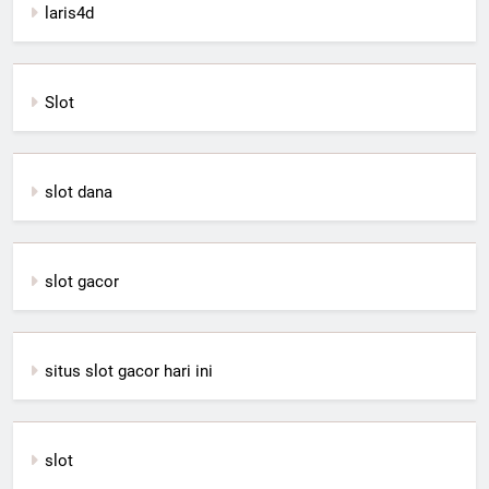
laris4d
Slot
slot dana
slot gacor
situs slot gacor hari ini
slot