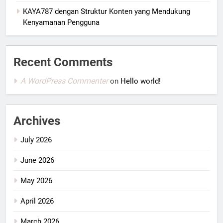
KAYA787 dengan Struktur Konten yang Mendukung
Kenyamanan Pengguna
Recent Comments
A WordPress Commenter
on
Hello world!
Archives
July 2026
June 2026
May 2026
April 2026
March 2026