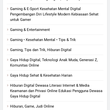
Gaming & E-Sport Kesehatan Mental Digital
Pengembangan Diri Lifestyle Modern Kebiasaan Sehat
untuk Gamer
Gaming & Entertainment
Gaming • Kesehatan Mental • Tips & Trik
Gaming, Tips dan Trik, Hiburan Digital
Gaya Hidup Digital, Teknologi Anak Muda, Generasi Z,
Komunitas Online
Gaya Hidup Sehat & Kesehatan Harian
Hiburan Digital Dewasa Literasi Internet & Media
Keamanan dan Privasi Online Edukasi Pengguna Dewasa
Gaya Hidup Digital
Hiburan, Game, Judi Online