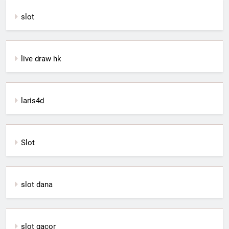
slot
live draw hk
laris4d
Slot
slot dana
slot gacor