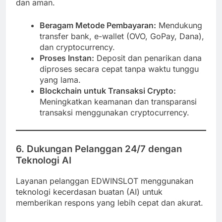
dan aman.
Beragam Metode Pembayaran:
Mendukung
transfer bank, e-wallet (OVO, GoPay, Dana),
dan cryptocurrency.
Proses Instan:
Deposit dan penarikan dana
diproses secara cepat tanpa waktu tunggu
yang lama.
Blockchain untuk Transaksi Crypto:
Meningkatkan keamanan dan transparansi
transaksi menggunakan cryptocurrency.
6. Dukungan Pelanggan 24/7 dengan
Teknologi AI
Layanan pelanggan EDWINSLOT menggunakan
teknologi kecerdasan buatan (AI) untuk
memberikan respons yang lebih cepat dan akurat.