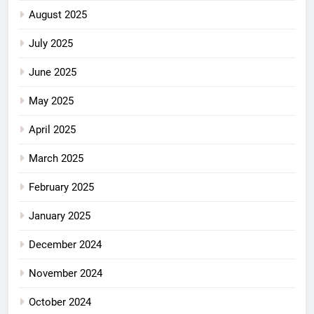
August 2025
July 2025
June 2025
May 2025
April 2025
March 2025
February 2025
January 2025
December 2024
November 2024
October 2024