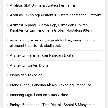
Analisis Slot Online & Strategi Permainan
Analisis Teknologi,Arsitektur Sistem,Keamanan Platform
Animasi Jepang, Budaya Pop, Game dan Hiburan,
Karakter Kartun, Fenomena Global, Nostalgia 90-an
antropologi, sosiologi, sejarah budaya, masyarakat adat,
ekonomi tradisional, studi sosial
Arsitektur Halaman dan Navigasi Digital
Arsitektur Konten Digital
Bisnis dan Teknologi.
Brand Digital, Panduan Akses, Teknologi Pengguna
Branding Digital dan Identitas Online
Budaya & Identitas | Tren Digital | Sosial & Masyarakat