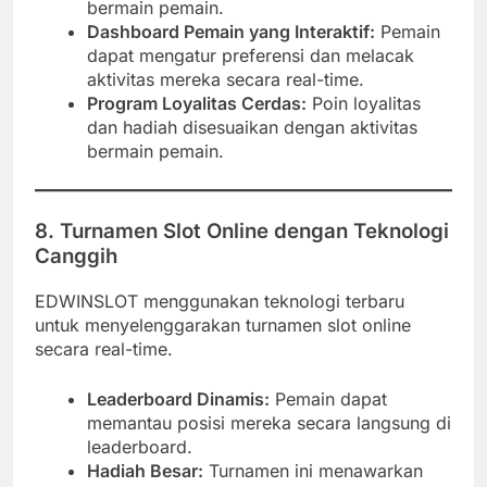
bermain pemain.
Dashboard Pemain yang Interaktif:
Pemain
dapat mengatur preferensi dan melacak
aktivitas mereka secara real-time.
Program Loyalitas Cerdas:
Poin loyalitas
dan hadiah disesuaikan dengan aktivitas
bermain pemain.
8. Turnamen Slot Online dengan Teknologi
Canggih
EDWINSLOT menggunakan teknologi terbaru
untuk menyelenggarakan turnamen slot online
secara real-time.
Leaderboard Dinamis:
Pemain dapat
memantau posisi mereka secara langsung di
leaderboard.
Hadiah Besar:
Turnamen ini menawarkan