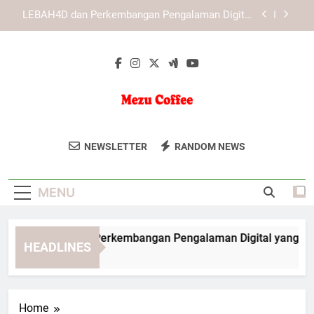
Skip
Cara Memahami Struktur Halaman EDWINSLOT
to
secara Menyeluruh
content
Cara Memahami Struktur Halaman LEBAH4D
secara Menyeluruh
EDWINSLOT dan Perkembangan Pengalaman
Digital yang Modern
LEBAH4D dan Perkembangan Pengalaman Digital
yang Modern
Mezu Coffee
Nikmati Kopi Premium Berkualitas
Cara Memahami Struktur Halaman EDWINSLOT
NEWSLETTER
RANDOM NEWS
secara Menyeluruh
Tinggi Dari Mezu Coffee. Setiap
Cara Memahami Struktur Halaman LEBAH4D
Tegukan Menghadirkan Rasa Yang
secara Menyeluruh
MENU
Istimewa.
WINSLOT dan Perkembangan Pengalaman Digital yang Mode
HEADLINES
Week Ago
Home