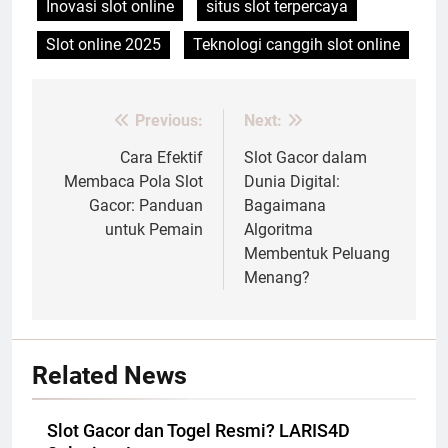
Inovasi slot online
situs slot terpercaya
Slot online 2025
Teknologi canggih slot online
Previous:
Next:
Post
navigation
Cara Efektif
Slot Gacor dalam
Membaca Pola Slot
Dunia Digital:
Gacor: Panduan
Bagaimana
untuk Pemain
Algoritma
Membentuk Peluang
Menang?
Related News
Slot Gacor dan Togel Resmi? LARIS4D