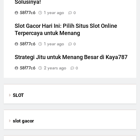
Solusinya!
58f77c6
1 year ago
0
Slot Gacor Hari Ini: Pilih Situs Slot Online
Terpercaya untuk Menang
58f77c6
1 year ago
0
Strategi Jitu untuk Menang Besar di Kaya787
58f77c6
2 years ago
0
SLOT
slot gacor