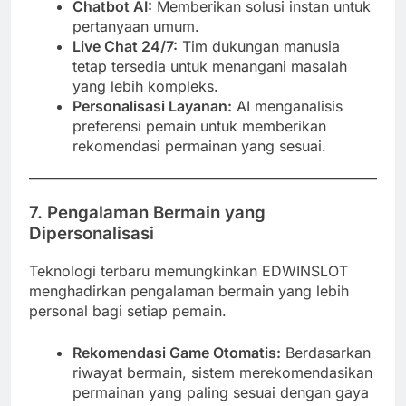
Chatbot AI:
Memberikan solusi instan untuk
pertanyaan umum.
Live Chat 24/7:
Tim dukungan manusia
tetap tersedia untuk menangani masalah
yang lebih kompleks.
Personalisasi Layanan:
AI menganalisis
preferensi pemain untuk memberikan
rekomendasi permainan yang sesuai.
7. Pengalaman Bermain yang
Dipersonalisasi
Teknologi terbaru memungkinkan EDWINSLOT
menghadirkan pengalaman bermain yang lebih
personal bagi setiap pemain.
Rekomendasi Game Otomatis:
Berdasarkan
riwayat bermain, sistem merekomendasikan
permainan yang paling sesuai dengan gaya