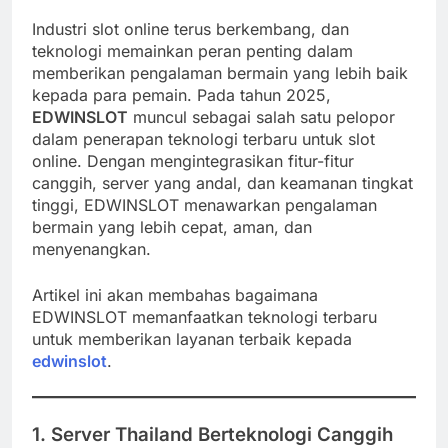
Industri slot online terus berkembang, dan
teknologi memainkan peran penting dalam
memberikan pengalaman bermain yang lebih baik
kepada para pemain. Pada tahun 2025,
EDWINSLOT
muncul sebagai salah satu pelopor
dalam penerapan teknologi terbaru untuk slot
online. Dengan mengintegrasikan fitur-fitur
canggih, server yang andal, dan keamanan tingkat
tinggi, EDWINSLOT menawarkan pengalaman
bermain yang lebih cepat, aman, dan
menyenangkan.
Artikel ini akan membahas bagaimana
EDWINSLOT memanfaatkan teknologi terbaru
untuk memberikan layanan terbaik kepada
edwinslot
.
1. Server Thailand Berteknologi Canggih