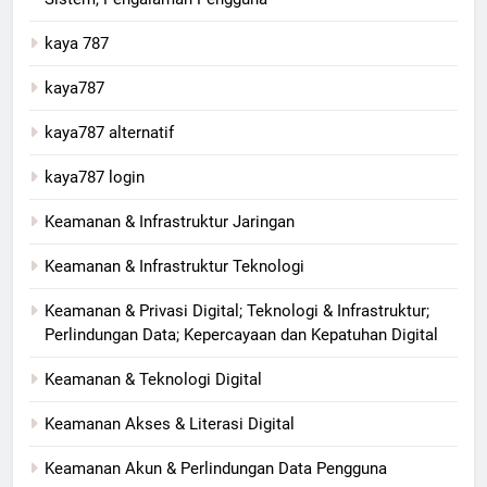
kaya 787
kaya787
kaya787 alternatif
kaya787 login
Keamanan & Infrastruktur Jaringan
Keamanan & Infrastruktur Teknologi
Keamanan & Privasi Digital; Teknologi & Infrastruktur;
Perlindungan Data; Kepercayaan dan Kepatuhan Digital
Keamanan & Teknologi Digital
Keamanan Akses & Literasi Digital
Keamanan Akun & Perlindungan Data Pengguna