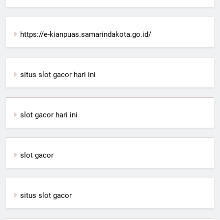
https://e-kianpuas.samarindakota.go.id/
situs slot gacor hari ini
slot gacor hari ini
slot gacor
situs slot gacor