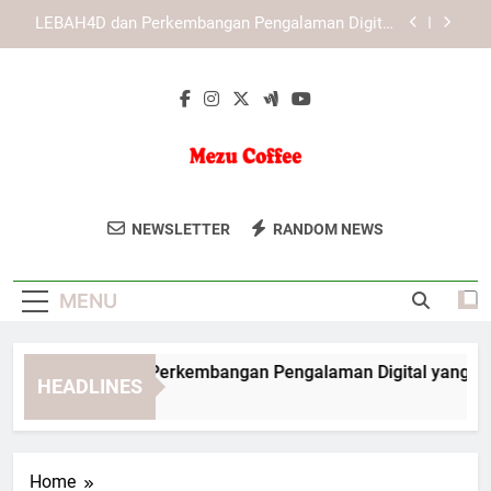
Skip
Cara Memahami Struktur Halaman EDWINSLOT
to
secara Menyeluruh
content
Cara Memahami Struktur Halaman LEBAH4D
secara Menyeluruh
EDWINSLOT dan Perkembangan Pengalaman
Digital yang Modern
LEBAH4D dan Perkembangan Pengalaman Digital
yang Modern
Mezu Coffee
Nikmati Kopi Premium Berkualitas
Cara Memahami Struktur Halaman EDWINSLOT
NEWSLETTER
RANDOM NEWS
secara Menyeluruh
Tinggi Dari Mezu Coffee. Setiap
Cara Memahami Struktur Halaman LEBAH4D
Tegukan Menghadirkan Rasa Yang
secara Menyeluruh
MENU
Istimewa.
DWINSLOT dan Perkembangan Pengalaman Digital yang Mode
HEADLINES
Week Ago
Home