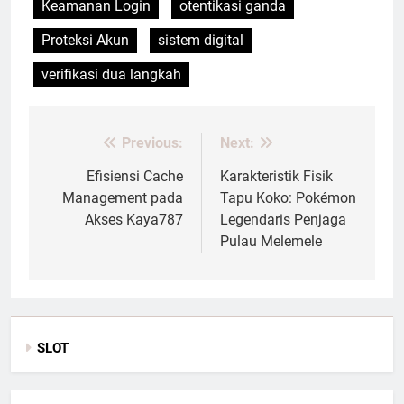
Keamanan Login
otentikasi ganda
Proteksi Akun
sistem digital
verifikasi dua langkah
Previous:
Next:
Post
navigation
Efisiensi Cache
Karakteristik Fisik
Management pada
Tapu Koko: Pokémon
Akses Kaya787
Legendaris Penjaga
Pulau Melemele
SLOT