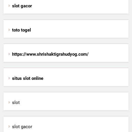
slot gacor
toto togel
https://www.shrishaktigrahudyog.com/
situs slot online
slot
slot gacor