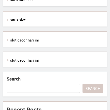
situs slot
slot gacor hari ini
slot gacor hari ini
Search
SEARCH
Recent Posts