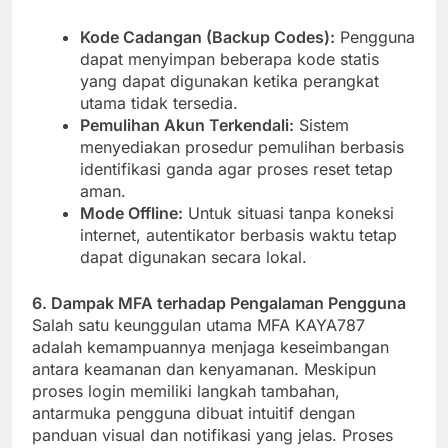
Kode Cadangan (Backup Codes):
Pengguna
dapat menyimpan beberapa kode statis
yang dapat digunakan ketika perangkat
utama tidak tersedia.
Pemulihan Akun Terkendali:
Sistem
menyediakan prosedur pemulihan berbasis
identifikasi ganda agar proses reset tetap
aman.
Mode Offline:
Untuk situasi tanpa koneksi
internet, autentikator berbasis waktu tetap
dapat digunakan secara lokal.
6. Dampak MFA terhadap Pengalaman Pengguna
Salah satu keunggulan utama MFA KAYA787
adalah kemampuannya menjaga keseimbangan
antara keamanan dan kenyamanan. Meskipun
proses login memiliki langkah tambahan,
antarmuka pengguna dibuat intuitif dengan
panduan visual dan notifikasi yang jelas. Proses