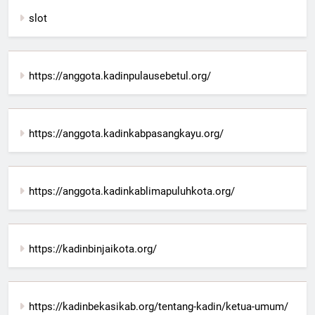
slot
https://anggota.kadinpulausebetul.org/
https://anggota.kadinkabpasangkayu.org/
https://anggota.kadinkablimapuluhkota.org/
https://kadinbinjaikota.org/
https://kadinbekasikab.org/tentang-kadin/ketua-umum/