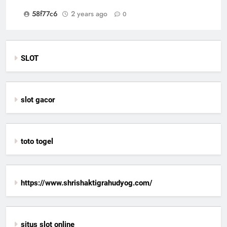
58f77c6
2 years ago
0
SLOT
slot gacor
toto togel
https://www.shrishaktigrahudyog.com/
situs slot online