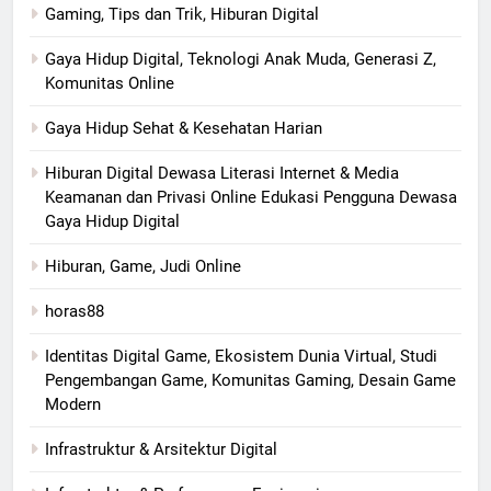
Gaming, Tips dan Trik, Hiburan Digital
Gaya Hidup Digital, Teknologi Anak Muda, Generasi Z,
Komunitas Online
Gaya Hidup Sehat & Kesehatan Harian
Hiburan Digital Dewasa Literasi Internet & Media
Keamanan dan Privasi Online Edukasi Pengguna Dewasa
Gaya Hidup Digital
Hiburan, Game, Judi Online
horas88
Identitas Digital Game, Ekosistem Dunia Virtual, Studi
Pengembangan Game, Komunitas Gaming, Desain Game
Modern
Infrastruktur & Arsitektur Digital