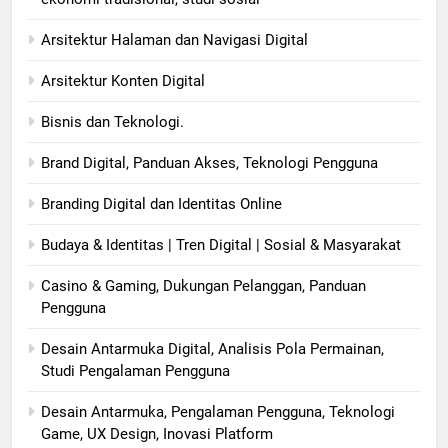
Arsitektur Halaman dan Navigasi Digital
Arsitektur Konten Digital
Bisnis dan Teknologi.
Brand Digital, Panduan Akses, Teknologi Pengguna
Branding Digital dan Identitas Online
Budaya & Identitas | Tren Digital | Sosial & Masyarakat
Casino & Gaming, Dukungan Pelanggan, Panduan
Pengguna
Desain Antarmuka Digital, Analisis Pola Permainan,
Studi Pengalaman Pengguna
Desain Antarmuka, Pengalaman Pengguna, Teknologi
Game, UX Design, Inovasi Platform