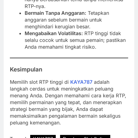
RTP-nya.
Bermain Tanpa Anggaran:
Tetapkan
anggaran sebelum bermain untuk
menghindari kerugian besar.
Mengabaikan Volatilitas:
RTP tinggi tidak
selalu cocok untuk semua pemain; pastikan
Anda memahami tingkat risiko.
Kesimpulan
Memilih slot RTP tinggi di
KAYA787
adalah
langkah cerdas untuk meningkatkan peluang
menang Anda. Dengan memahami cara kerja RTP,
memilih permainan yang tepat, dan menerapkan
strategi bermain yang bijak, Anda dapat
memaksimalkan pengalaman bermain sekaligus
peluang kemenangan.