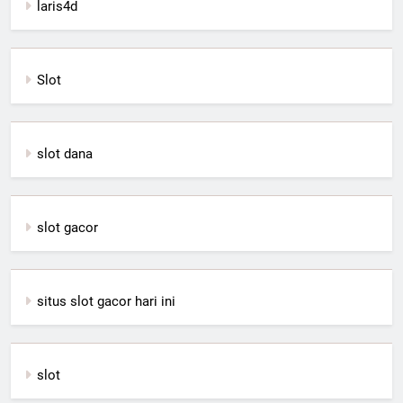
laris4d
Slot
slot dana
slot gacor
situs slot gacor hari ini
slot