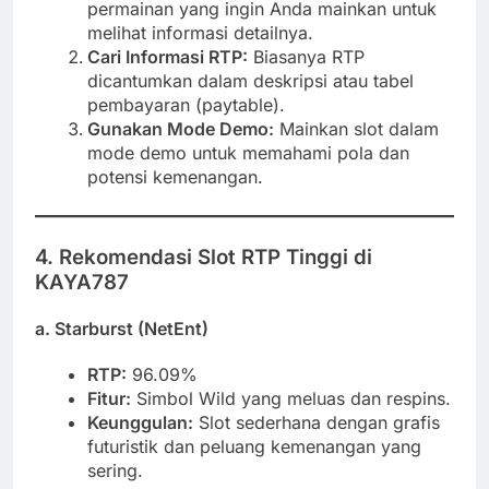
permainan yang ingin Anda mainkan untuk
melihat informasi detailnya.
Cari Informasi RTP:
Biasanya RTP
dicantumkan dalam deskripsi atau tabel
pembayaran (paytable).
Gunakan Mode Demo:
Mainkan slot dalam
mode demo untuk memahami pola dan
potensi kemenangan.
4.
Rekomendasi Slot RTP Tinggi di
KAYA787
a.
Starburst (NetEnt)
RTP:
96.09%
Fitur:
Simbol Wild yang meluas dan respins.
Keunggulan:
Slot sederhana dengan grafis
futuristik dan peluang kemenangan yang
sering.