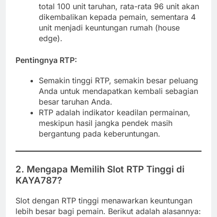
total 100 unit taruhan, rata-rata 96 unit akan
dikembalikan kepada pemain, sementara 4
unit menjadi keuntungan rumah (house
edge).
Pentingnya RTP:
Semakin tinggi RTP, semakin besar peluang
Anda untuk mendapatkan kembali sebagian
besar taruhan Anda.
RTP adalah indikator keadilan permainan,
meskipun hasil jangka pendek masih
bergantung pada keberuntungan.
2.
Mengapa Memilih Slot RTP Tinggi di
KAYA787?
Slot dengan RTP tinggi menawarkan keuntungan
lebih besar bagi pemain. Berikut adalah alasannya: