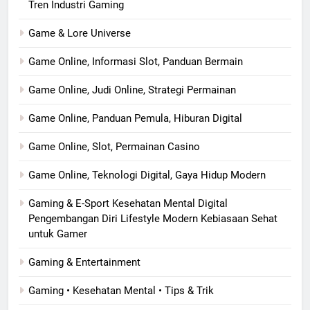
Tren Industri Gaming
Game & Lore Universe
Game Online, Informasi Slot, Panduan Bermain
Game Online, Judi Online, Strategi Permainan
Game Online, Panduan Pemula, Hiburan Digital
Game Online, Slot, Permainan Casino
Game Online, Teknologi Digital, Gaya Hidup Modern
Gaming & E-Sport Kesehatan Mental Digital
Pengembangan Diri Lifestyle Modern Kebiasaan Sehat
untuk Gamer
Gaming & Entertainment
Gaming • Kesehatan Mental • Tips & Trik