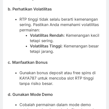
b.
Perhatikan Volatilitas
RTP tinggi tidak selalu berarti kemenangan
sering. Pastikan Anda memahami volatilitas
permainan:
Volatilitas Rendah:
Kemenangan kecil
tetapi sering.
Volatilitas Tinggi:
Kemenangan besar
tetapi jarang.
c.
Manfaatkan Bonus
Gunakan bonus deposit atau free spins di
KAYA787 untuk mencoba slot RTP tinggi
tanpa risiko besar.
d.
Gunakan Mode Demo
Cobalah permainan dalam mode demo