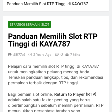
Panduan Memilih Slot RTP Tinggi di KAYA787
STRATEGI BERMAIN SLOT
Panduan Memilih Slot RTP
Tinggi di KAYA787
0
58f77c6
2 Years Ago
7 Mins
Pelajari cara memilih slot RTP tinggi di KAYA787
untuk meningkatkan peluang menang Anda.
Temukan panduan lengkap, tips, dan rekomendasi
permainan terbaik dengan RTP tinggi.
Bagi pemain slot online,
Return to Player (RTP)
adalah salah satu faktor penting yang harus
dipertimbangkan sebelum memilih permainan. RTP
menunjukkan persentase taruhan yang