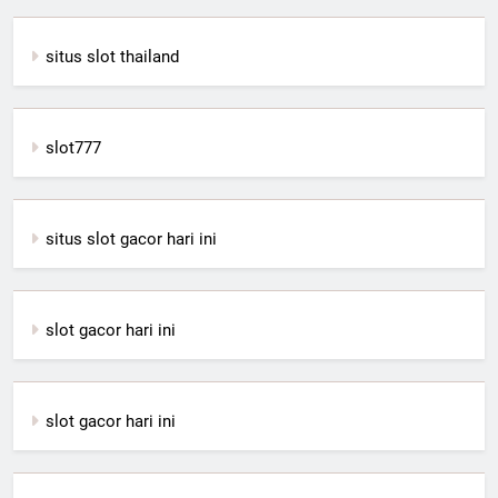
situs slot thailand
slot777
situs slot gacor hari ini
slot gacor hari ini
slot gacor hari ini