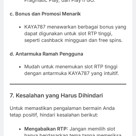
Pragmatic Play, dan Play’n GO.
c.
Bonus dan Promosi Menarik
KAYA787 menawarkan berbagai bonus yang
dapat digunakan untuk slot RTP tinggi,
seperti cashback mingguan dan free spins.
d.
Antarmuka Ramah Pengguna
Mudah untuk menemukan slot RTP tinggi
dengan antarmuka KAYA787 yang intuitif.
7.
Kesalahan yang Harus Dihindari
Untuk memastikan pengalaman bermain Anda
tetap positif, hindari kesalahan berikut:
Mengabaikan RTP:
Jangan memilih slot
hanya berdasarkan tema tanpa memeriksa