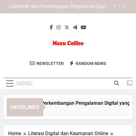
Skip
Cara Memahami Struktur Halaman EDWINSLOT
to
secara Menyeluruh
content
Cara Memahami Struktur Halaman LEBAH4D
secara Menyeluruh
EDWINSLOT dan Perkembangan Pengalaman
Digital yang Modern
LEBAH4D dan Perkembangan Pengalaman Digital
yang Modern
Mezu Coffee
Nikmati Kopi Premium Berkualitas
Cara Memahami Struktur Halaman EDWINSLOT
NEWSLETTER
RANDOM NEWS
secara Menyeluruh
Tinggi Dari Mezu Coffee. Setiap
Cara Memahami Struktur Halaman LEBAH4D
Tegukan Menghadirkan Rasa Yang
secara Menyeluruh
MENU
Istimewa.
WINSLOT dan Perkembangan Pengalaman Digital yang Mode
HEADLINES
Weeks Ago
Home
Literasi Digital dan Keamanan Online