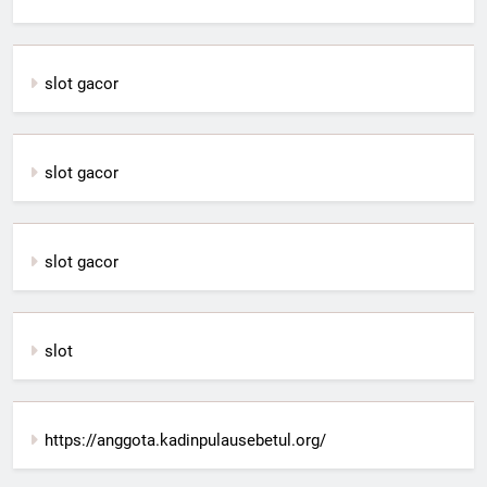
slot gacor
slot gacor
slot gacor
slot
https://anggota.kadinpulausebetul.org/