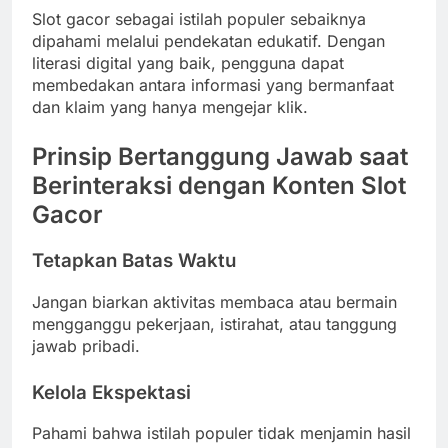
Slot gacor sebagai istilah populer sebaiknya
dipahami melalui pendekatan edukatif. Dengan
literasi digital yang baik, pengguna dapat
membedakan antara informasi yang bermanfaat
dan klaim yang hanya mengejar klik.
Prinsip Bertanggung Jawab saat
Berinteraksi dengan Konten Slot
Gacor
Tetapkan Batas Waktu
Jangan biarkan aktivitas membaca atau bermain
mengganggu pekerjaan, istirahat, atau tanggung
jawab pribadi.
Kelola Ekspektasi
Pahami bahwa istilah populer tidak menjamin hasil