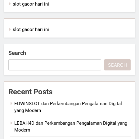
slot gacor hari ini
slot gacor hari ini
Search
SEARCH
Recent Posts
EDWINSLOT dan Perkembangan Pengalaman Digital
yang Modern
LEBAH4D dan Perkembangan Pengalaman Digital yang
Modern