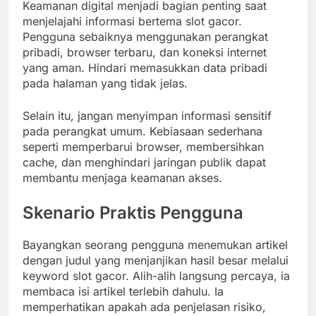
Keamanan digital menjadi bagian penting saat
menjelajahi informasi bertema slot gacor.
Pengguna sebaiknya menggunakan perangkat
pribadi, browser terbaru, dan koneksi internet
yang aman. Hindari memasukkan data pribadi
pada halaman yang tidak jelas.
Selain itu, jangan menyimpan informasi sensitif
pada perangkat umum. Kebiasaan sederhana
seperti memperbarui browser, membersihkan
cache, dan menghindari jaringan publik dapat
membantu menjaga keamanan akses.
Skenario Praktis Pengguna
Bayangkan seorang pengguna menemukan artikel
dengan judul yang menjanjikan hasil besar melalui
keyword slot gacor. Alih-alih langsung percaya, ia
membaca isi artikel terlebih dahulu. Ia
memperhatikan apakah ada penjelasan risiko,