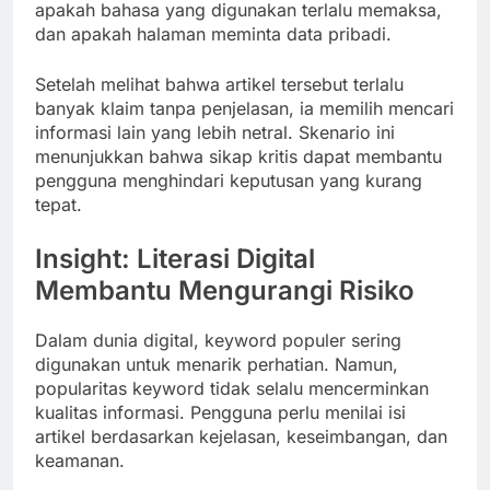
apakah bahasa yang digunakan terlalu memaksa,
dan apakah halaman meminta data pribadi.
Setelah melihat bahwa artikel tersebut terlalu
banyak klaim tanpa penjelasan, ia memilih mencari
informasi lain yang lebih netral. Skenario ini
menunjukkan bahwa sikap kritis dapat membantu
pengguna menghindari keputusan yang kurang
tepat.
Insight: Literasi Digital
Membantu Mengurangi Risiko
Dalam dunia digital, keyword populer sering
digunakan untuk menarik perhatian. Namun,
popularitas keyword tidak selalu mencerminkan
kualitas informasi. Pengguna perlu menilai isi
artikel berdasarkan kejelasan, keseimbangan, dan
keamanan.