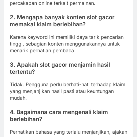
percakapan online terkait permainan.
2. Mengapa banyak konten slot gacor
memakai klaim berlebihan?
Karena keyword ini memiliki daya tarik pencarian
tinggi, sebagian konten menggunakannya untuk
menarik perhatian pembaca.
3. Apakah slot gacor menjamin hasil
tertentu?
Tidak. Pengguna perlu berhati-hati terhadap klaim
yang menjanjikan hasil pasti atau keuntungan
mudah.
4. Bagaimana cara mengenali klaim
berlebihan?
Perhatikan bahasa yang terlalu menjanjikan, ajakan