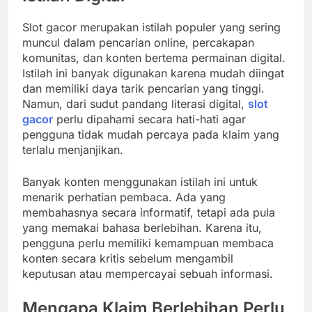
Slot gacor merupakan istilah populer yang sering
muncul dalam pencarian online, percakapan
komunitas, dan konten bertema permainan digital.
Istilah ini banyak digunakan karena mudah diingat
dan memiliki daya tarik pencarian yang tinggi.
Namun, dari sudut pandang literasi digital,
slot
gacor
perlu dipahami secara hati-hati agar
pengguna tidak mudah percaya pada klaim yang
terlalu menjanjikan.
Banyak konten menggunakan istilah ini untuk
menarik perhatian pembaca. Ada yang
membahasnya secara informatif, tetapi ada pula
yang memakai bahasa berlebihan. Karena itu,
pengguna perlu memiliki kemampuan membaca
konten secara kritis sebelum mengambil
keputusan atau mempercayai sebuah informasi.
Mengapa Klaim Berlebihan Perlu