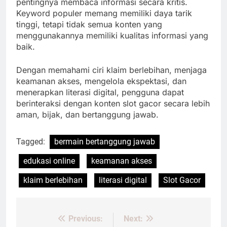
pentingnya membaca informasi secara kritis.
Keyword populer memang memiliki daya tarik
tinggi, tetapi tidak semua konten yang
menggunakannya memiliki kualitas informasi yang
baik.
Dengan memahami ciri klaim berlebihan, menjaga
keamanan akses, mengelola ekspektasi, dan
menerapkan literasi digital, pengguna dapat
berinteraksi dengan konten slot gacor secara lebih
aman, bijak, dan bertanggung jawab.
Tagged:
bermain bertanggung jawab
edukasi online
keamanan akses
klaim berlebihan
literasi digital
Slot Gacor
Previous:
Next:
Post