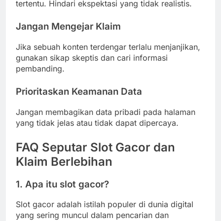
tertentu. Hindari ekspektasi yang tidak realistis.
Jangan Mengejar Klaim
Jika sebuah konten terdengar terlalu menjanjikan,
gunakan sikap skeptis dan cari informasi
pembanding.
Prioritaskan Keamanan Data
Jangan membagikan data pribadi pada halaman
yang tidak jelas atau tidak dapat dipercaya.
FAQ Seputar Slot Gacor dan
Klaim Berlebihan
1. Apa itu slot gacor?
Slot gacor adalah istilah populer di dunia digital
yang sering muncul dalam pencarian dan