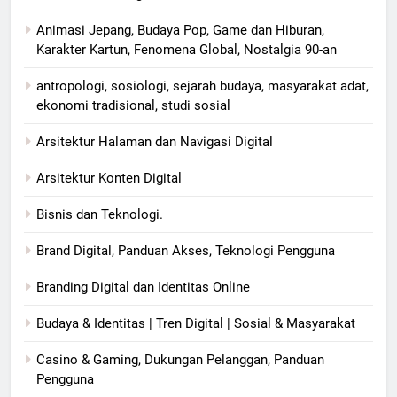
Animasi Jepang, Budaya Pop, Game dan Hiburan,
Karakter Kartun, Fenomena Global, Nostalgia 90-an
antropologi, sosiologi, sejarah budaya, masyarakat adat,
ekonomi tradisional, studi sosial
Arsitektur Halaman dan Navigasi Digital
Arsitektur Konten Digital
Bisnis dan Teknologi.
Brand Digital, Panduan Akses, Teknologi Pengguna
Branding Digital dan Identitas Online
Budaya & Identitas | Tren Digital | Sosial & Masyarakat
Casino & Gaming, Dukungan Pelanggan, Panduan
Pengguna