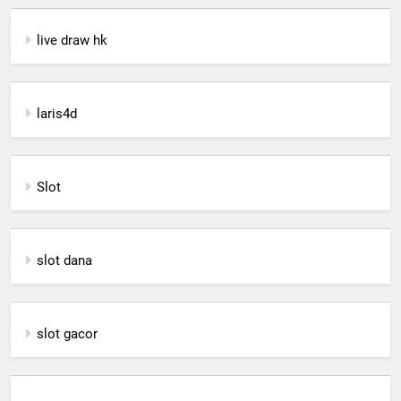
live draw hk
laris4d
Slot
slot dana
slot gacor