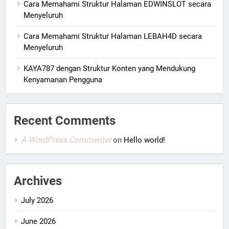
Cara Memahami Struktur Halaman EDWINSLOT secara
Menyeluruh
Cara Memahami Struktur Halaman LEBAH4D secara
Menyeluruh
KAYA787 dengan Struktur Konten yang Mendukung
Kenyamanan Pengguna
Recent Comments
A WordPress Commenter
on
Hello world!
Archives
July 2026
June 2026