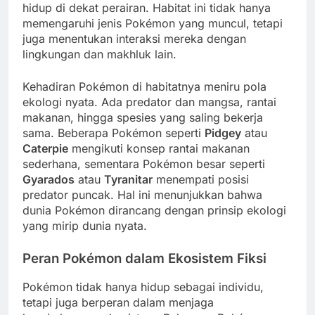
hidup di dekat perairan. Habitat ini tidak hanya
memengaruhi jenis Pokémon yang muncul, tetapi
juga menentukan interaksi mereka dengan
lingkungan dan makhluk lain.
Kehadiran Pokémon di habitatnya meniru pola
ekologi nyata. Ada predator dan mangsa, rantai
makanan, hingga spesies yang saling bekerja
sama. Beberapa Pokémon seperti
Pidgey
atau
Caterpie
mengikuti konsep rantai makanan
sederhana, sementara Pokémon besar seperti
Gyarados
atau
Tyranitar
menempati posisi
predator puncak. Hal ini menunjukkan bahwa
dunia Pokémon dirancang dengan prinsip ekologi
yang mirip dunia nyata.
Peran Pokémon dalam Ekosistem Fiksi
Pokémon tidak hanya hidup sebagai individu,
tetapi juga berperan dalam menjaga