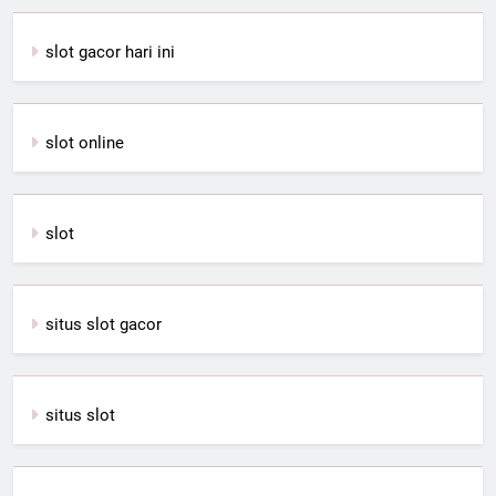
slot gacor hari ini
slot online
slot
situs slot gacor
situs slot