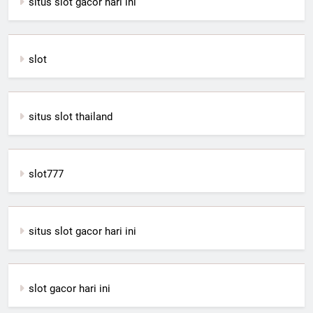
situs slot gacor hari ini
slot
situs slot thailand
slot777
situs slot gacor hari ini
slot gacor hari ini