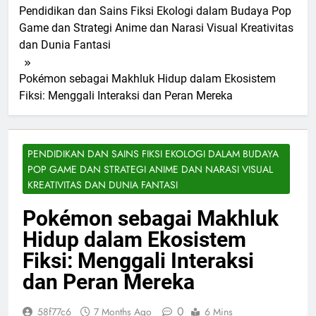
Pendidikan dan Sains Fiksi Ekologi dalam Budaya Pop
Game dan Strategi Anime dan Narasi Visual Kreativitas
dan Dunia Fantasi
Pokémon sebagai Makhluk Hidup dalam Ekosistem
Fiksi: Menggali Interaksi dan Peran Mereka
PENDIDIKAN DAN SAINS FIKSI EKOLOGI DALAM BUDAYA
POP GAME DAN STRATEGI ANIME DAN NARASI VISUAL
KREATIVITAS DAN DUNIA FANTASI
Pokémon sebagai Makhluk
Hidup dalam Ekosistem
Fiksi: Menggali Interaksi
dan Peran Mereka
0
58f77c6
7 Months Ago
6 Mins