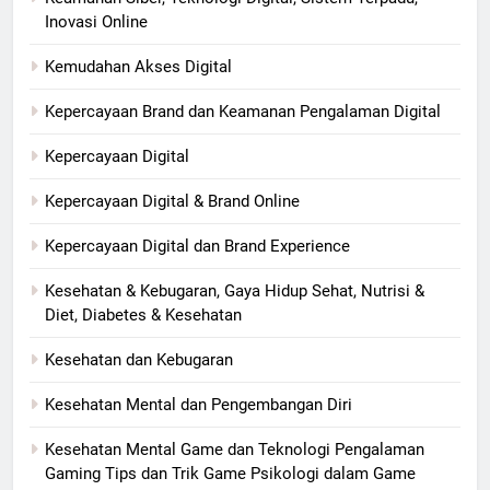
Inovasi Online
Kemudahan Akses Digital
Kepercayaan Brand dan Keamanan Pengalaman Digital
Kepercayaan Digital
Kepercayaan Digital & Brand Online
Kepercayaan Digital dan Brand Experience
Kesehatan & Kebugaran, Gaya Hidup Sehat, Nutrisi &
Diet, Diabetes & Kesehatan
Kesehatan dan Kebugaran
Kesehatan Mental dan Pengembangan Diri
Kesehatan Mental Game dan Teknologi Pengalaman
Gaming Tips dan Trik Game Psikologi dalam Game