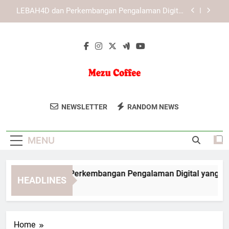
Skip
Cara Memahami Struktur Halaman EDWINSLOT
to
secara Menyeluruh
content
Cara Memahami Struktur Halaman LEBAH4D
secara Menyeluruh
EDWINSLOT dan Perkembangan Pengalaman
Digital yang Modern
LEBAH4D dan Perkembangan Pengalaman Digital
yang Modern
Mezu Coffee
Nikmati Kopi Premium Berkualitas
Cara Memahami Struktur Halaman EDWINSLOT
NEWSLETTER
RANDOM NEWS
secara Menyeluruh
Tinggi Dari Mezu Coffee. Setiap
Cara Memahami Struktur Halaman LEBAH4D
Tegukan Menghadirkan Rasa Yang
secara Menyeluruh
MENU
Istimewa.
DWINSLOT dan Perkembangan Pengalaman Digital yang Mode
HEADLINES
Weeks Ago
Home