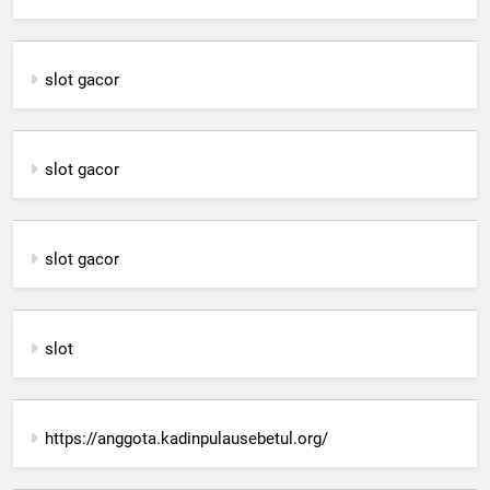
slot gacor
slot gacor
slot gacor
slot
https://anggota.kadinpulausebetul.org/