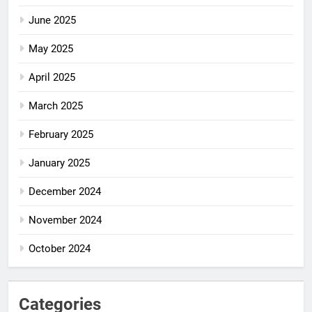
June 2025
May 2025
April 2025
March 2025
February 2025
January 2025
December 2024
November 2024
October 2024
Categories