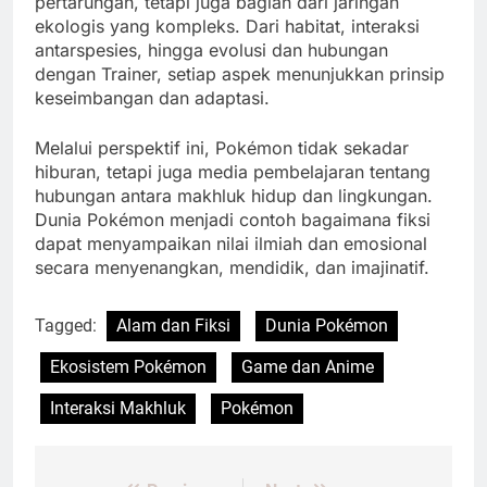
pertarungan, tetapi juga bagian dari jaringan
ekologis yang kompleks. Dari habitat, interaksi
antarspesies, hingga evolusi dan hubungan
dengan Trainer, setiap aspek menunjukkan prinsip
keseimbangan dan adaptasi.
Melalui perspektif ini, Pokémon tidak sekadar
hiburan, tetapi juga media pembelajaran tentang
hubungan antara makhluk hidup dan lingkungan.
Dunia Pokémon menjadi contoh bagaimana fiksi
dapat menyampaikan nilai ilmiah dan emosional
secara menyenangkan, mendidik, dan imajinatif.
Tagged:
Alam dan Fiksi
Dunia Pokémon
Ekosistem Pokémon
Game dan Anime
Interaksi Makhluk
Pokémon