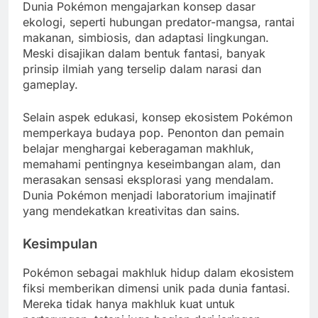
Dunia Pokémon mengajarkan konsep dasar
ekologi, seperti hubungan predator-mangsa, rantai
makanan, simbiosis, dan adaptasi lingkungan.
Meski disajikan dalam bentuk fantasi, banyak
prinsip ilmiah yang terselip dalam narasi dan
gameplay.
Selain aspek edukasi, konsep ekosistem Pokémon
memperkaya budaya pop. Penonton dan pemain
belajar menghargai keberagaman makhluk,
memahami pentingnya keseimbangan alam, dan
merasakan sensasi eksplorasi yang mendalam.
Dunia Pokémon menjadi laboratorium imajinatif
yang mendekatkan kreativitas dan sains.
Kesimpulan
Pokémon sebagai makhluk hidup dalam ekosistem
fiksi memberikan dimensi unik pada dunia fantasi.
Mereka tidak hanya makhluk kuat untuk