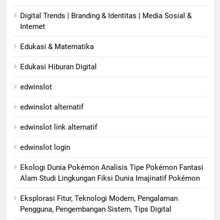
Digital Trends | Branding & Identitas | Media Sosial &
Internet
Edukasi & Matematika
Edukasi Hiburan Digital
edwinslot
edwinslot alternatif
edwinslot link alternatif
edwinslot login
Ekologi Dunia Pokémon Analisis Tipe Pokémon Fantasi
Alam Studi Lingkungan Fiksi Dunia Imajinatif Pokémon
Eksplorasi Fitur, Teknologi Modern, Pengalaman
Pengguna, Pengembangan Sistem, Tips Digital