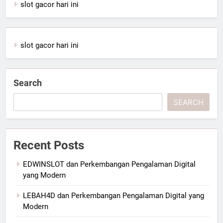
slot gacor hari ini
slot gacor hari ini
Search
SEARCH
Recent Posts
EDWINSLOT dan Perkembangan Pengalaman Digital
yang Modern
LEBAH4D dan Perkembangan Pengalaman Digital yang
Modern