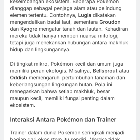
keseimbangan ekosistem. Beberapa Pokémon
dianggap sebagai penjaga alam atau pelindung
elemen tertentu. Contohnya,
Lugia
dikatakan
mengendalikan badai laut, sementara
Groudon
dan
Kyogre
mengatur tanah dan lautan. Kehadiran
mereka tidak hanya memberi nuansa mitologi,
tetapi juga menekankan hubungan antara makhluk
hidup dan lingkungannya.
Di tingkat mikro, Pokémon kecil dan umum juga
memiliki peran ekologis. Misalnya,
Bellsprout
atau
Oddish
memengaruhi pertumbuhan tanaman dan
keberlangsungan lingkungan hutan. Pola ini
menegaskan bahwa setiap makhluk, besar
maupun kecil, memiliki fungsi penting dalam
ekosistem.
Interaksi Antara Pokémon dan Trainer
Trainer dalam dunia Pokémon seringkali menjadi
bagian dari ekosistem itu sendiri. Mereka tidak