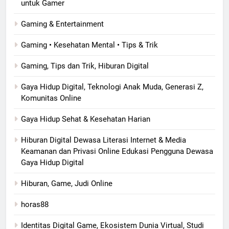
untuk Gamer
Gaming & Entertainment
Gaming • Kesehatan Mental • Tips & Trik
Gaming, Tips dan Trik, Hiburan Digital
Gaya Hidup Digital, Teknologi Anak Muda, Generasi Z,
Komunitas Online
Gaya Hidup Sehat & Kesehatan Harian
Hiburan Digital Dewasa Literasi Internet & Media
Keamanan dan Privasi Online Edukasi Pengguna Dewasa
Gaya Hidup Digital
Hiburan, Game, Judi Online
horas88
Identitas Digital Game, Ekosistem Dunia Virtual, Studi