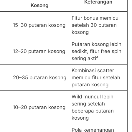
Keterangan
Kosong
Fitur bonus memicu
15–30 putaran kosong
setelah 30 putaran
kosong
Putaran kosong lebih
12–20 putaran kosong
sedikit, fitur free spin
sering aktif
Kombinasi scatter
20–35 putaran kosong
memicu fitur setelah
putaran kosong
Wild muncul lebih
sering setelah
10–20 putaran kosong
beberapa putaran
kosong
Pola kemenangan