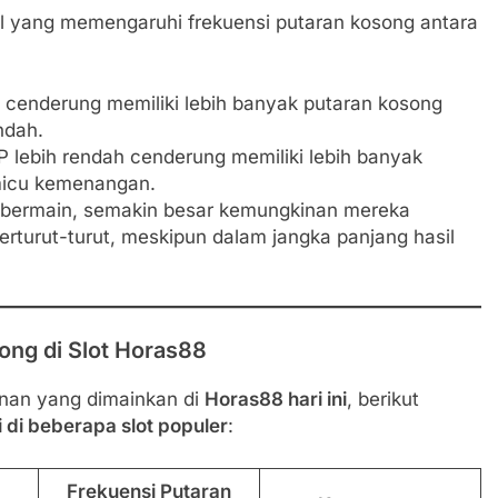
al yang memengaruhi frekuensi putaran kosong antara
ggi cenderung memiliki lebih banyak putaran kosong
ndah.
P lebih rendah cenderung memiliki lebih banyak
micu kemenangan.
 bermain, semakin besar kemungkinan mereka
turut-turut, meskipun dalam jangka panjang hasil
song di Slot Horas88
inan yang dimainkan di
Horas88 hari ini
, berikut
 di beberapa slot populer
:
Frekuensi Putaran