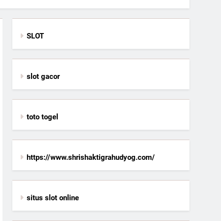
SLOT
slot gacor
toto togel
https://www.shrishaktigrahudyog.com/
situs slot online