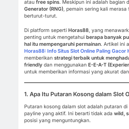
atau
free spins
. Meskipun ini adalah bagian 
Generator (RNG)
, pemain sering kali merasa
berturut-turut.
Di platform seperti
Horas88
, yang menawarka
penting untuk mengetahui
berapa banyak put
hal itu mempengaruhi permainan
. Artikel i
Horas88: Info Situs Slot Online Paling Gacor
memberikan
strategi terbaik untuk menghad
friendly
dan menggunakan
E-E-A-T (Experien
untuk memberikan informasi yang akurat dan
1. Apa Itu Putaran Kosong dalam Slot 
Putaran kosong dalam slot adalah putaran d
payline yang aktif. Ini berarti tidak ada
wild, 
posisi yang menguntungkan.