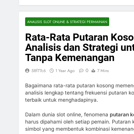
ANALISIS SLOT ONLINE & STRATEGI PERMAINAN
Rata-Rata Putaran Koson
Analisis dan Strategi u
Tanpa Kemenangan
0
58f77c6
1 Year Ago
7 Mins
Bagaimana rata-rata putaran kosong memenga
analisis lengkap tentang frekuensi putaran 
terbaik untuk menghadapinya.
Dalam dunia slot online, fenomena
putaran 
harus dipahami oleh setiap pemain. Putaran
simbol yang membentuk kombinasi kemenang