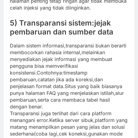
halaman penting tetap ringan agar tidak membuka
celah injeksi yang tidak diinginkan.
5) Transparansi sistem:jejak
pembaruan dan sumber data
Dalam sistem informasi,transparansi bukan berarti
membocorkan rahasia internal,melainkan
menyediakan jejak informasi yang membuat
pengguna bisa memverifikasi
konsistensi.Contohnya:timestamp
pembaruan,catatan jika ada koreksi,dan
penjelasan format data.Situs yang baik biasanya
punya halaman FAQ yang menjelaskan istilah,alur
pembaruan,serta cara membaca tabel hasil
dengan benar.
Transparansi juga terlihat dari cara platform
menangani error.Ketika server sibuk,platform yang
matang menampilkan pesan yang jelas dan solusi
sederhana(coba lagi,cek koneksi,gunakan mode