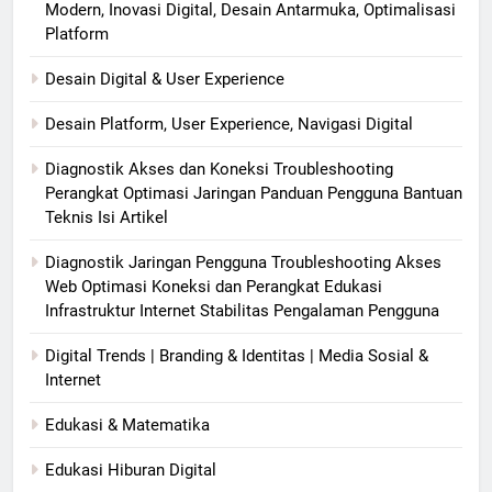
Modern, Inovasi Digital, Desain Antarmuka, Optimalisasi
Platform
Desain Digital & User Experience
Desain Platform, User Experience, Navigasi Digital
Diagnostik Akses dan Koneksi Troubleshooting
Perangkat Optimasi Jaringan Panduan Pengguna Bantuan
Teknis Isi Artikel
Diagnostik Jaringan Pengguna Troubleshooting Akses
Web Optimasi Koneksi dan Perangkat Edukasi
Infrastruktur Internet Stabilitas Pengalaman Pengguna
Digital Trends | Branding & Identitas | Media Sosial &
Internet
Edukasi & Matematika
Edukasi Hiburan Digital