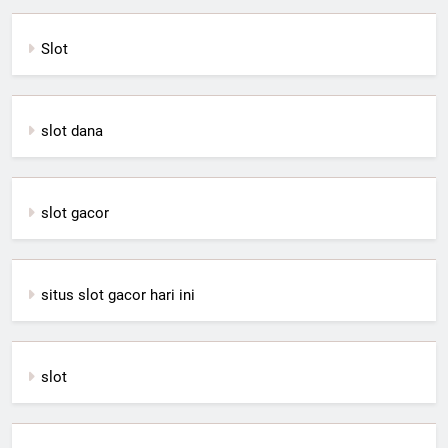
Slot
slot dana
slot gacor
situs slot gacor hari ini
slot