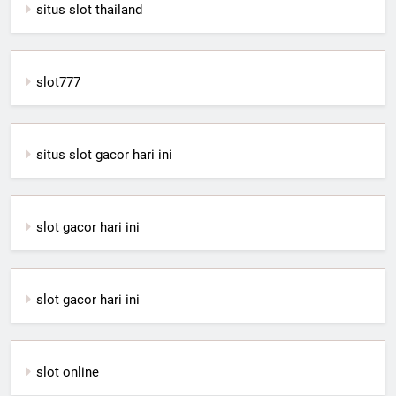
situs slot thailand
slot777
situs slot gacor hari ini
slot gacor hari ini
slot gacor hari ini
slot online