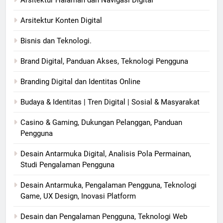
Arsitektur Halaman dan Navigasi Digital
Arsitektur Konten Digital
Bisnis dan Teknologi.
Brand Digital, Panduan Akses, Teknologi Pengguna
Branding Digital dan Identitas Online
Budaya & Identitas | Tren Digital | Sosial & Masyarakat
Casino & Gaming, Dukungan Pelanggan, Panduan
Pengguna
Desain Antarmuka Digital, Analisis Pola Permainan,
Studi Pengalaman Pengguna
Desain Antarmuka, Pengalaman Pengguna, Teknologi
Game, UX Design, Inovasi Platform
Desain dan Pengalaman Pengguna, Teknologi Web