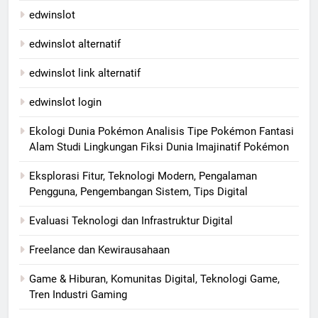
edwinslot
edwinslot alternatif
edwinslot link alternatif
edwinslot login
Ekologi Dunia Pokémon Analisis Tipe Pokémon Fantasi
Alam Studi Lingkungan Fiksi Dunia Imajinatif Pokémon
Eksplorasi Fitur, Teknologi Modern, Pengalaman
Pengguna, Pengembangan Sistem, Tips Digital
Evaluasi Teknologi dan Infrastruktur Digital
Freelance dan Kewirausahaan
Game & Hiburan, Komunitas Digital, Teknologi Game,
Tren Industri Gaming