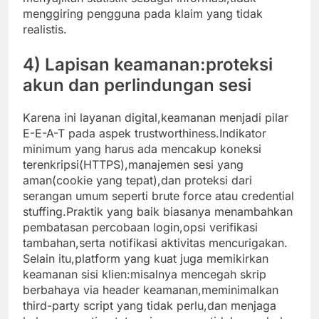
menggiring pengguna pada klaim yang tidak
realistis.
4) Lapisan keamanan:proteksi
akun dan perlindungan sesi
Karena ini layanan digital,keamanan menjadi pilar
E-E-A-T pada aspek trustworthiness.Indikator
minimum yang harus ada mencakup koneksi
terenkripsi(HTTPS),manajemen sesi yang
aman(cookie yang tepat),dan proteksi dari
serangan umum seperti brute force atau credential
stuffing.Praktik yang baik biasanya menambahkan
pembatasan percobaan login,opsi verifikasi
tambahan,serta notifikasi aktivitas mencurigakan.
Selain itu,platform yang kuat juga memikirkan
keamanan sisi klien:misalnya mencegah skrip
berbahaya via header keamanan,meminimalkan
third-party script yang tidak perlu,dan menjaga