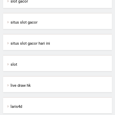
slot gacor
situs slot gacor
situs slot gacor hari ini
slot
live draw hk
laris4d