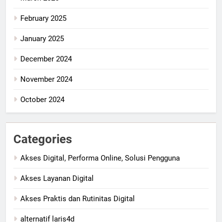
February 2025
January 2025
December 2024
November 2024
October 2024
Categories
Akses Digital, Performa Online, Solusi Pengguna
Akses Layanan Digital
Akses Praktis dan Rutinitas Digital
alternatif laris4d