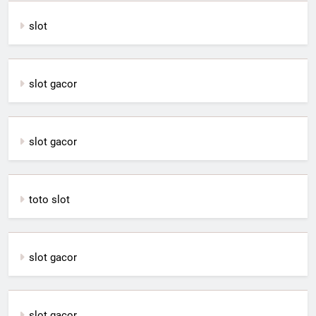
slot
slot gacor
slot gacor
toto slot
slot gacor
slot gacor