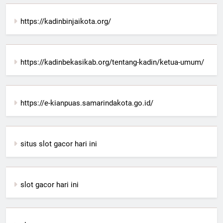
https://kadinbinjaikota.org/
https://kadinbekasikab.org/tentang-kadin/ketua-umum/
https://e-kianpuas.samarindakota.go.id/
situs slot gacor hari ini
slot gacor hari ini