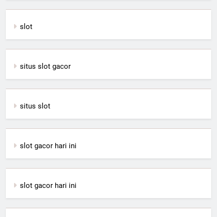
slot
situs slot gacor
situs slot
slot gacor hari ini
slot gacor hari ini