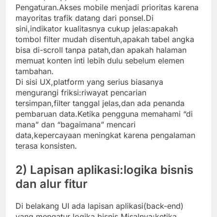
Pengaturan.Akses mobile menjadi prioritas karena
mayoritas trafik datang dari ponsel.Di
sini,indikator kualitasnya cukup jelas:apakah
tombol filter mudah disentuh,apakah tabel angka
bisa di-scroll tanpa patah,dan apakah halaman
memuat konten inti lebih dulu sebelum elemen
tambahan.
Di sisi UX,platform yang serius biasanya
mengurangi friksi:riwayat pencarian
tersimpan,filter tanggal jelas,dan ada penanda
pembaruan data.Ketika pengguna memahami “di
mana” dan “bagaimana” mencari
data,kepercayaan meningkat karena pengalaman
terasa konsisten.
2) Lapisan aplikasi:logika bisnis
dan alur fitur
Di belakang UI ada lapisan aplikasi(back-end)
yang mengatur logika bisnis.Misalnya:ketika