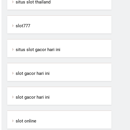
situs slot thailand
slot777
situs slot gacor hari ini
slot gacor hari ini
slot gacor hari ini
slot online