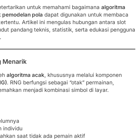
etertarikan untuk memahami bagaimana
algoritma
k pemodelan pola
dapat digunakan untuk membaca
ertentu. Artikel ini mengulas hubungan antara slot
dut pandang teknis, statistik, serta edukasi pengguna
.
ng Menarik
leh
algoritma acak
, khususnya melalui komponen
NG)
. RNG berfungsi sebagai “otak” permainan,
emahkan menjadi kombinasi simbol di layar.
belumnya
 individu
ahkan saat tidak ada pemain aktif