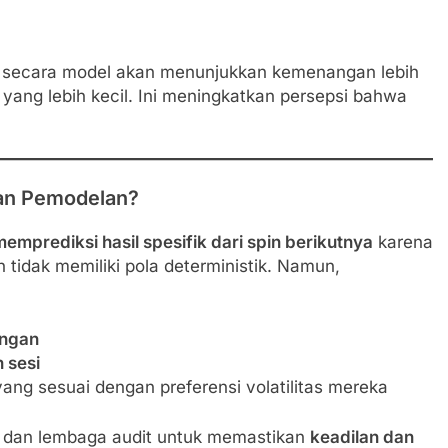
dah secara model akan menunjukkan kemenangan lebih
 yang lebih kecil. Ini meningkatkan persepsi bahwa
gan Pemodelan?
emprediksi hasil spesifik dari spin berikutnya
karena
n tidak memiliki pola deterministik. Namun,
angan
 sesi
ang sesuai dengan preferensi volatilitas mereka
 dan lembaga audit untuk memastikan
keadilan dan