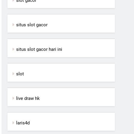
slot gacor
situs slot gacor
situs slot gacor hari ini
slot
live draw hk
laris4d