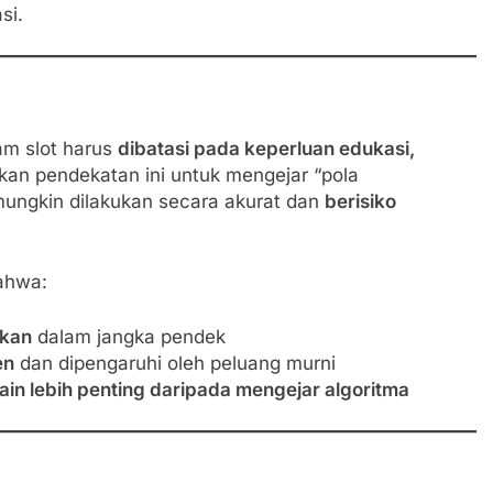
si.
am slot harus
dibatasi pada keperluan edukasi,
an pendekatan ini untuk mengejar “pola
mungkin dilakukan secara akurat dan
berisiko
ahwa:
lkan
dalam jangka pendek
en
dan dipengaruhi oleh peluang murni
in lebih penting daripada mengejar algoritma