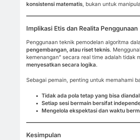
konsistensi matematis
, bukan untuk manipula
Implikasi Etis dan Realita Penggunaan
Penggunaan teknik pemodelan algoritma dal
pengembangan, atau riset teknis
. Menggunak
kemenangan” secara real time adalah tidak 
menyesatkan secara logika
.
Sebagai pemain, penting untuk memahami b
Tidak ada pola tetap yang bisa dianda
Setiap sesi bermain bersifat independ
Mengelola ekspektasi dan waktu berma
Kesimpulan