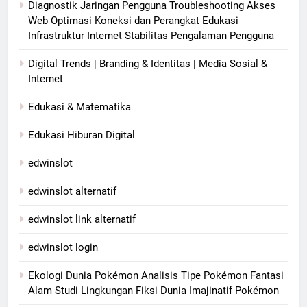
Diagnostik Jaringan Pengguna Troubleshooting Akses
Web Optimasi Koneksi dan Perangkat Edukasi
Infrastruktur Internet Stabilitas Pengalaman Pengguna
Digital Trends | Branding & Identitas | Media Sosial &
Internet
Edukasi & Matematika
Edukasi Hiburan Digital
edwinslot
edwinslot alternatif
edwinslot link alternatif
edwinslot login
Ekologi Dunia Pokémon Analisis Tipe Pokémon Fantasi
Alam Studi Lingkungan Fiksi Dunia Imajinatif Pokémon