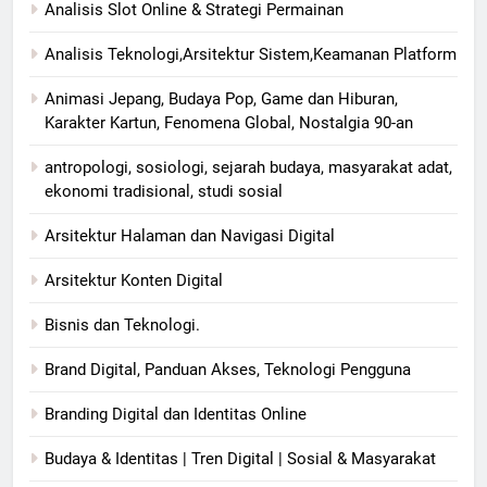
Analisis Slot Online & Strategi Permainan
Analisis Teknologi,Arsitektur Sistem,Keamanan Platform
Animasi Jepang, Budaya Pop, Game dan Hiburan,
Karakter Kartun, Fenomena Global, Nostalgia 90-an
antropologi, sosiologi, sejarah budaya, masyarakat adat,
ekonomi tradisional, studi sosial
Arsitektur Halaman dan Navigasi Digital
Arsitektur Konten Digital
Bisnis dan Teknologi.
Brand Digital, Panduan Akses, Teknologi Pengguna
Branding Digital dan Identitas Online
Budaya & Identitas | Tren Digital | Sosial & Masyarakat