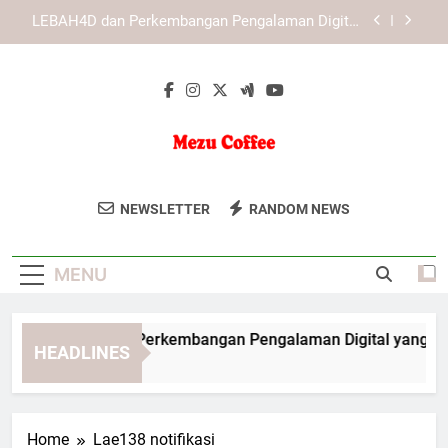
Skip
Cara Memahami Struktur Halaman EDWINSLOT
to
secara Menyeluruh
content
Cara Memahami Struktur Halaman LEBAH4D
secara Menyeluruh
EDWINSLOT dan Perkembangan Pengalaman
Digital yang Modern
LEBAH4D dan Perkembangan Pengalaman Digital
yang Modern
Mezu Coffee
Nikmati Kopi Premium Berkualitas
Cara Memahami Struktur Halaman EDWINSLOT
NEWSLETTER
RANDOM NEWS
secara Menyeluruh
Tinggi Dari Mezu Coffee. Setiap
Cara Memahami Struktur Halaman LEBAH4D
Tegukan Menghadirkan Rasa Yang
secara Menyeluruh
MENU
Istimewa.
DWINSLOT dan Perkembangan Pengalaman Digital yang Mode
HEADLINES
Weeks Ago
Home
Lae138 notifikasi