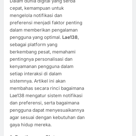
Dalam dunia digital yang serba
cepat, kemampuan untuk
mengelola notifikasi dan
preferensi menjadi faktor penting
dalam memberikan pengalaman
pengguna yang optimal.
Lae138
,
sebagai platform yang
berkembang pesat, memahami
pentingnya personalisasi dan
kenyamanan pengguna dalam
setiap interaksi di dalam
sistemnya. Artikel ini akan
membahas secara rinci bagaimana
Lae138 mengatur sistem notifikasi
dan preferensi, serta bagaimana
pengguna dapat menyesuaikannya
agar sesuai dengan kebutuhan dan
gaya hidup mereka.