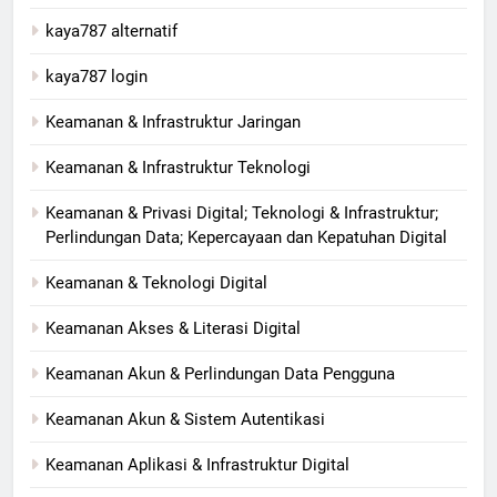
kaya787 alternatif
kaya787 login
Keamanan & Infrastruktur Jaringan
Keamanan & Infrastruktur Teknologi
Keamanan & Privasi Digital; Teknologi & Infrastruktur;
Perlindungan Data; Kepercayaan dan Kepatuhan Digital
Keamanan & Teknologi Digital
Keamanan Akses & Literasi Digital
Keamanan Akun & Perlindungan Data Pengguna
Keamanan Akun & Sistem Autentikasi
Keamanan Aplikasi & Infrastruktur Digital