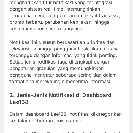
menghadirkan fitur notifikasi yang terintegrasi
dengan sistem real-time, memungkinkan
pengguna menerima pembaruan terkait transaksi,
promo terbaru, perubahan kebijakan, hingga
keamanan akun secara langsung.
Notifikasi ini disusun berdasarkan prioritas dan
relevansi, sehingga pengguna tidak akan merasa
terganggu dengan informasi yang tidak penting.
Setiap jenis notifikasi juga dilengkapi dengan
pengaturan granular, yang memungkinkan
pengguna mengatur seberapa sering dan dalam
format apa mereka ingin menerima informasi.
2. Jenis-Jenis Notifikasi di Dashboard
Lae138
Dalam dashboard Lae138, notifikasi dikategorikan
ke dalam beberapa jenis utama: