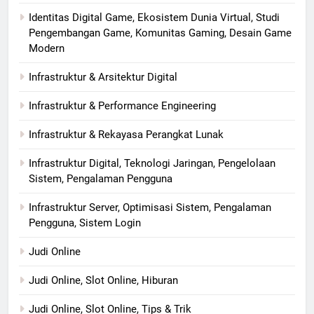
Identitas Digital Game, Ekosistem Dunia Virtual, Studi
Pengembangan Game, Komunitas Gaming, Desain Game
Modern
Infrastruktur & Arsitektur Digital
Infrastruktur & Performance Engineering
Infrastruktur & Rekayasa Perangkat Lunak
Infrastruktur Digital, Teknologi Jaringan, Pengelolaan
Sistem, Pengalaman Pengguna
Infrastruktur Server, Optimisasi Sistem, Pengalaman
Pengguna, Sistem Login
Judi Online
Judi Online, Slot Online, Hiburan
Judi Online, Slot Online, Tips & Trik