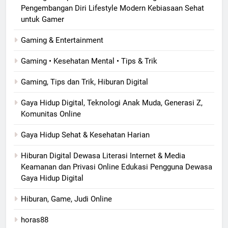
Pengembangan Diri Lifestyle Modern Kebiasaan Sehat
untuk Gamer
Gaming & Entertainment
Gaming • Kesehatan Mental • Tips & Trik
Gaming, Tips dan Trik, Hiburan Digital
Gaya Hidup Digital, Teknologi Anak Muda, Generasi Z,
Komunitas Online
Gaya Hidup Sehat & Kesehatan Harian
Hiburan Digital Dewasa Literasi Internet & Media
Keamanan dan Privasi Online Edukasi Pengguna Dewasa
Gaya Hidup Digital
Hiburan, Game, Judi Online
horas88