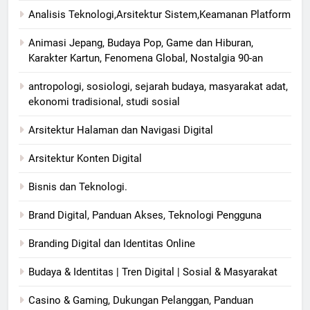
Analisis Teknologi,Arsitektur Sistem,Keamanan Platform
Animasi Jepang, Budaya Pop, Game dan Hiburan,
Karakter Kartun, Fenomena Global, Nostalgia 90-an
antropologi, sosiologi, sejarah budaya, masyarakat adat,
ekonomi tradisional, studi sosial
Arsitektur Halaman dan Navigasi Digital
Arsitektur Konten Digital
Bisnis dan Teknologi.
Brand Digital, Panduan Akses, Teknologi Pengguna
Branding Digital dan Identitas Online
Budaya & Identitas | Tren Digital | Sosial & Masyarakat
Casino & Gaming, Dukungan Pelanggan, Panduan