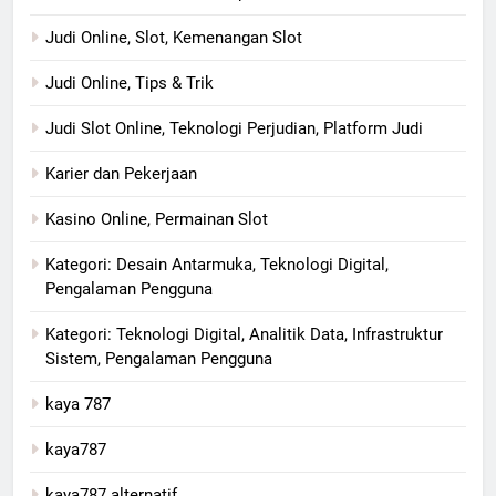
Judi Online, Slot, Kemenangan Slot
Judi Online, Tips & Trik
Judi Slot Online, Teknologi Perjudian, Platform Judi
Karier dan Pekerjaan
Kasino Online, Permainan Slot
Kategori: Desain Antarmuka, Teknologi Digital,
Pengalaman Pengguna
Kategori: Teknologi Digital, Analitik Data, Infrastruktur
Sistem, Pengalaman Pengguna
kaya 787
kaya787
kaya787 alternatif