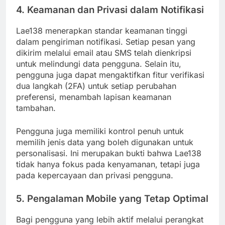
4. Keamanan dan Privasi dalam Notifikasi
Lae138 menerapkan standar keamanan tinggi
dalam pengiriman notifikasi. Setiap pesan yang
dikirim melalui email atau SMS telah dienkripsi
untuk melindungi data pengguna. Selain itu,
pengguna juga dapat mengaktifkan fitur verifikasi
dua langkah (2FA) untuk setiap perubahan
preferensi, menambah lapisan keamanan
tambahan.
Pengguna juga memiliki kontrol penuh untuk
memilih jenis data yang boleh digunakan untuk
personalisasi. Ini merupakan bukti bahwa Lae138
tidak hanya fokus pada kenyamanan, tetapi juga
pada kepercayaan dan privasi pengguna.
5. Pengalaman Mobile yang Tetap Optimal
Bagi pengguna yang lebih aktif melalui perangkat