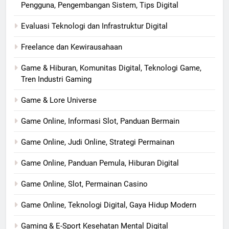
Pengguna, Pengembangan Sistem, Tips Digital
Evaluasi Teknologi dan Infrastruktur Digital
Freelance dan Kewirausahaan
Game & Hiburan, Komunitas Digital, Teknologi Game,
Tren Industri Gaming
Game & Lore Universe
Game Online, Informasi Slot, Panduan Bermain
Game Online, Judi Online, Strategi Permainan
Game Online, Panduan Pemula, Hiburan Digital
Game Online, Slot, Permainan Casino
Game Online, Teknologi Digital, Gaya Hidup Modern
Gaming & E-Sport Kesehatan Mental Digital