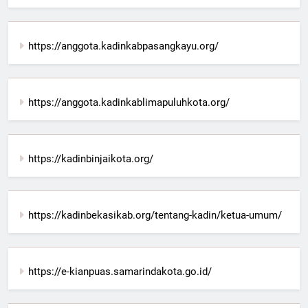
https://anggota.kadinkabpasangkayu.org/
https://anggota.kadinkablimapuluhkota.org/
https://kadinbinjaikota.org/
https://kadinbekasikab.org/tentang-kadin/ketua-umum/
https://e-kianpuas.samarindakota.go.id/