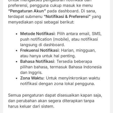
preferensi, pengguna cukup masuk ke menu
“Pengaturan Akun”
pada dashboard. Di sana,
terdapat submenu
“Notifikasi & Preferensi”
yang
menyediakan opsi sebagai berikut:
Metode Notifikasi
: Pilih antara email, SMS,
push notification (mobile), atau notifikasi
langsung di dashboard.
Frekuensi Notifikasi
: Harian, mingguan,
atau hanya untuk hal penting.
Bahasa Notifikasi
: Tersedia beberapa
pilihan bahasa, termasuk Bahasa Indonesia
dan Inggris.
Zona Waktu
: Untuk menyinkronkan waktu
notifikasi dengan zona lokal pengguna.
Semua pengaturan dapat disesuaikan kapan saja,
dan perubahan akan segera diterapkan tanpa
harus keluar dari sistem.