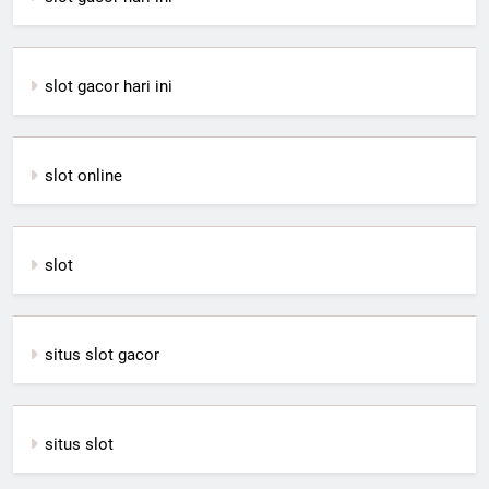
slot gacor hari ini
slot online
slot
situs slot gacor
situs slot