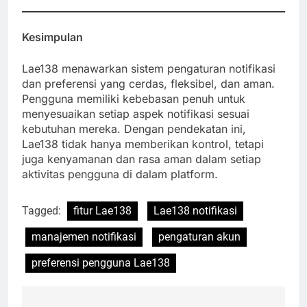
Kesimpulan
Lae138 menawarkan sistem pengaturan notifikasi
dan preferensi yang cerdas, fleksibel, dan aman.
Pengguna memiliki kebebasan penuh untuk
menyesuaikan setiap aspek notifikasi sesuai
kebutuhan mereka. Dengan pendekatan ini,
Lae138 tidak hanya memberikan kontrol, tetapi
juga kenyamanan dan rasa aman dalam setiap
aktivitas pengguna di dalam platform.
Tagged:
fitur Lae138
Lae138 notifikasi
manajemen notifikasi
pengaturan akun
preferensi pengguna Lae138