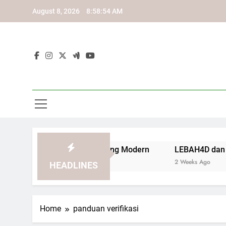
Skip
August 8, 2026
8:58:55 AM
to
content
Mez
Nikmati K
alaman Digital yang Modern
LEBAH4D dan Perkembang
2 Weeks Ago
HEADLINES
Home
panduan verifikasi