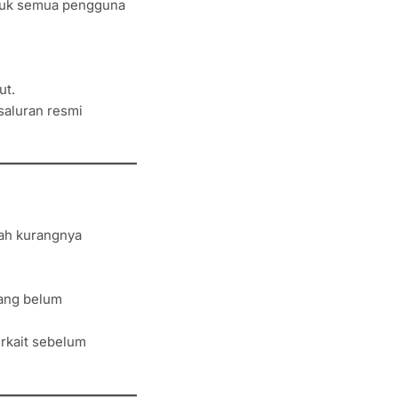
tuk semua pengguna
ut.
saluran resmi
ah kurangnya
yang belum
erkait sebelum