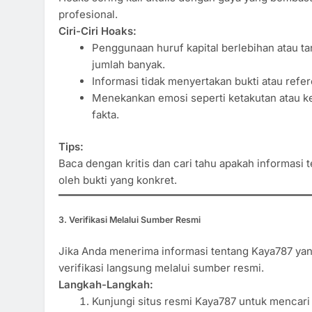
profesional.
Ciri-Ciri Hoaks:
Penggunaan huruf kapital berlebihan atau t
jumlah banyak.
Informasi tidak menyertakan bukti atau refer
Menekankan emosi seperti ketakutan atau k
fakta.
Tips:
Baca dengan kritis dan cari tahu apakah informasi 
oleh bukti yang konkret.
3. Verifikasi Melalui Sumber Resmi
Jika Anda menerima informasi tentang Kaya787 ya
verifikasi langsung melalui sumber resmi.
Langkah-Langkah:
Kunjungi situs resmi Kaya787 untuk menca