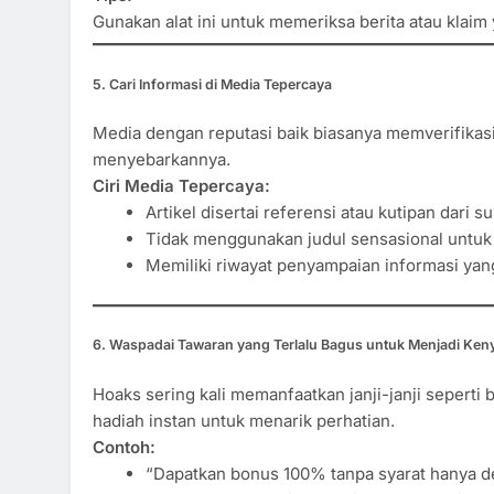
Gunakan alat ini untuk memeriksa berita atau klai
5. Cari Informasi di Media Tepercaya
Media dengan reputasi baik biasanya memverifikas
menyebarkannya.
Ciri Media Tepercaya:
Artikel disertai referensi atau kutipan dari 
Tidak menggunakan judul sensasional untuk 
Memiliki riwayat penyampaian informasi yang
6. Waspadai Tawaran yang Terlalu Bagus untuk Menjadi Ken
Hoaks sering kali memanfaatkan janji-janji seperti 
hadiah instan untuk menarik perhatian.
Contoh:
“Dapatkan bonus 100% tanpa syarat hanya den