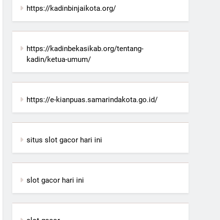
https://kadinbinjaikota.org/
https://kadinbekasikab.org/tentang-
kadin/ketua-umum/
https://e-kianpuas.samarindakota.go.id/
situs slot gacor hari ini
slot gacor hari ini