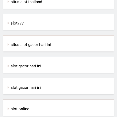
situs slot thailand
slot777
situs slot gacor hari ini
slot gacor hari ini
slot gacor hari ini
slot online