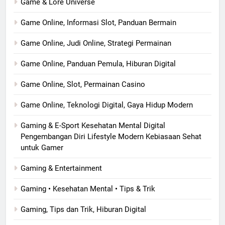
Game & Lore Universe
Game Online, Informasi Slot, Panduan Bermain
Game Online, Judi Online, Strategi Permainan
Game Online, Panduan Pemula, Hiburan Digital
Game Online, Slot, Permainan Casino
Game Online, Teknologi Digital, Gaya Hidup Modern
Gaming & E-Sport Kesehatan Mental Digital
Pengembangan Diri Lifestyle Modern Kebiasaan Sehat
untuk Gamer
Gaming & Entertainment
Gaming • Kesehatan Mental • Tips & Trik
Gaming, Tips dan Trik, Hiburan Digital