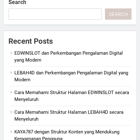
Search
SEARCH
Recent Posts
EDWINSLOT dan Perkembangan Pengalaman Digital
yang Modern
LEBAH4D dan Perkembangan Pengalaman Digital yang
Modern
Cara Memahami Struktur Halaman EDWINSLOT secara
Menyeluruh
Cara Memahami Struktur Halaman LEBAH4D secara
Menyeluruh
KAYA787 dengan Struktur Konten yang Mendukung
Kenyamanan Pengguna