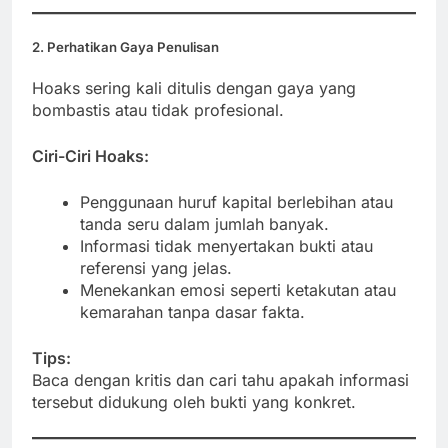
2. Perhatikan Gaya Penulisan
Hoaks sering kali ditulis dengan gaya yang
bombastis atau tidak profesional.
Ciri-Ciri Hoaks:
Penggunaan huruf kapital berlebihan atau
tanda seru dalam jumlah banyak.
Informasi tidak menyertakan bukti atau
referensi yang jelas.
Menekankan emosi seperti ketakutan atau
kemarahan tanpa dasar fakta.
Tips:
Baca dengan kritis dan cari tahu apakah informasi
tersebut didukung oleh bukti yang konkret.