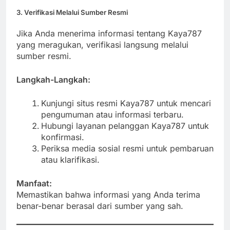
3. Verifikasi Melalui Sumber Resmi
Jika Anda menerima informasi tentang Kaya787
yang meragukan, verifikasi langsung melalui
sumber resmi.
Langkah-Langkah:
Kunjungi situs resmi Kaya787 untuk mencari
pengumuman atau informasi terbaru.
Hubungi layanan pelanggan Kaya787 untuk
konfirmasi.
Periksa media sosial resmi untuk pembaruan
atau klarifikasi.
Manfaat:
Memastikan bahwa informasi yang Anda terima
benar-benar berasal dari sumber yang sah.