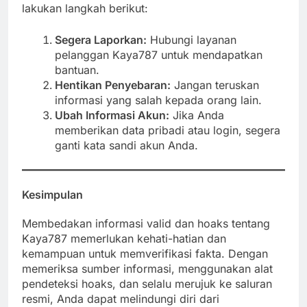
lakukan langkah berikut:
Segera Laporkan:
Hubungi layanan
pelanggan Kaya787 untuk mendapatkan
bantuan.
Hentikan Penyebaran:
Jangan teruskan
informasi yang salah kepada orang lain.
Ubah Informasi Akun:
Jika Anda
memberikan data pribadi atau login, segera
ganti kata sandi akun Anda.
Kesimpulan
Membedakan informasi valid dan hoaks tentang
Kaya787 memerlukan kehati-hatian dan
kemampuan untuk memverifikasi fakta. Dengan
memeriksa sumber informasi, menggunakan alat
pendeteksi hoaks, dan selalu merujuk ke saluran
resmi, Anda dapat melindungi diri dari