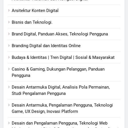
Arsitektur Konten Digital
Bisnis dan Teknologi.
Brand Digital, Panduan Akses, Teknologi Pengguna
Branding Digital dan Identitas Online
Budaya & Identitas | Tren Digital | Sosial & Masyarakat
Casino & Gaming, Dukungan Pelanggan, Panduan
Pengguna
Desain Antarmuka Digital, Analisis Pola Permainan,
Studi Pengalaman Pengguna
Desain Antarmuka, Pengalaman Pengguna, Teknologi
Game, UX Design, Inovasi Platform
Desain dan Pengalaman Pengguna, Teknologi Web