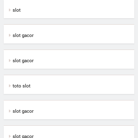
slot
slot gacor
slot gacor
toto slot
slot gacor
slot gacor