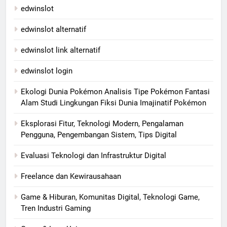
edwinslot
edwinslot alternatif
edwinslot link alternatif
edwinslot login
Ekologi Dunia Pokémon Analisis Tipe Pokémon Fantasi
Alam Studi Lingkungan Fiksi Dunia Imajinatif Pokémon
Eksplorasi Fitur, Teknologi Modern, Pengalaman
Pengguna, Pengembangan Sistem, Tips Digital
Evaluasi Teknologi dan Infrastruktur Digital
Freelance dan Kewirausahaan
Game & Hiburan, Komunitas Digital, Teknologi Game,
Tren Industri Gaming