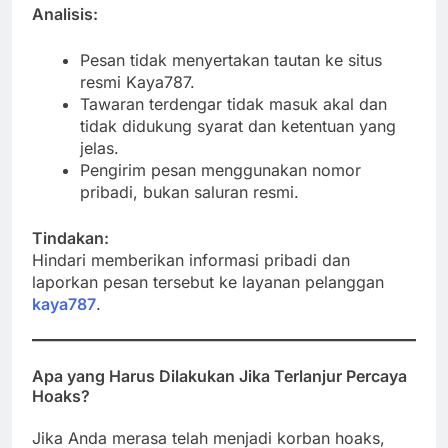
Analisis:
Pesan tidak menyertakan tautan ke situs
resmi Kaya787.
Tawaran terdengar tidak masuk akal dan
tidak didukung syarat dan ketentuan yang
jelas.
Pengirim pesan menggunakan nomor
pribadi, bukan saluran resmi.
Tindakan:
Hindari memberikan informasi pribadi dan
laporkan pesan tersebut ke layanan pelanggan
kaya787
.
Apa yang Harus Dilakukan Jika Terlanjur Percaya
Hoaks?
Jika Anda merasa telah menjadi korban hoaks,