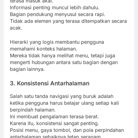
terasa masuk akal.
Informasi penting muncul lebih dahulu.
Bagian pendukung menyusul secara rapi.
Tidak ada elemen yang terasa ditempatkan secara
acak.
Hierarki yang logis membantu pengguna
memahami konteks halaman.
Mereka tidak hanya melihat menu, tetapi juga
mengerti hubungan antara satu bagian dengan
bagian lainnya.
3. Konsistensi Antarhalaman
Salah satu tanda navigasi yang buruk adalah
ketika pengguna harus belajar ulang setiap kali
berpindah halaman.
Ini membuat pengalaman terasa berat.
Karena itu, konsistensi sangat penting.
Posisi menu, gaya tombol, dan pola perpindahan
antarhalaman sebaiknya tetap seragam.