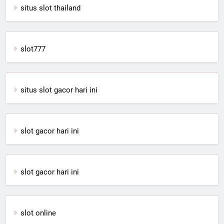
situs slot thailand
slot777
situs slot gacor hari ini
slot gacor hari ini
slot gacor hari ini
slot online