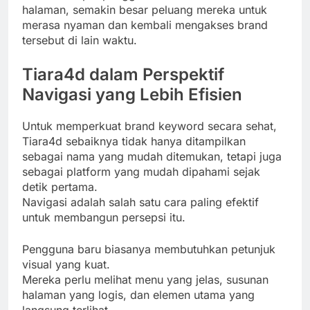
halaman, semakin besar peluang mereka untuk
merasa nyaman dan kembali mengakses brand
tersebut di lain waktu.
Tiara4d dalam Perspektif
Navigasi yang Lebih Efisien
Untuk memperkuat brand keyword secara sehat,
Tiara4d sebaiknya tidak hanya ditampilkan
sebagai nama yang mudah ditemukan, tetapi juga
sebagai platform yang mudah dipahami sejak
detik pertama.
Navigasi adalah salah satu cara paling efektif
untuk membangun persepsi itu.
Pengguna baru biasanya membutuhkan petunjuk
visual yang kuat.
Mereka perlu melihat menu yang jelas, susunan
halaman yang logis, dan elemen utama yang