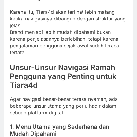
Karena itu, Tiara4d akan terlihat lebih matang
ketika navigasinya dibangun dengan struktur yang
jelas.
Brand menjadi lebih mudah dipahami bukan
karena penjelasannya berlebihan, tetapi karena
pengalaman pengguna sejak awal sudah terasa
tertata.
Unsur-Unsur Navigasi Ramah
Pengguna yang Penting untuk
Tiara4d
Agar navigasi benar-benar terasa nyaman, ada
beberapa unsur utama yang perlu hadir dalam
sebuah platform digital.
1. Menu Utama yang Sederhana dan
Mudah Dipahami