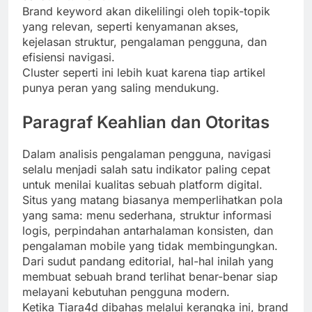
Brand keyword akan dikelilingi oleh topik-topik
yang relevan, seperti kenyamanan akses,
kejelasan struktur, pengalaman pengguna, dan
efisiensi navigasi.
Cluster seperti ini lebih kuat karena tiap artikel
punya peran yang saling mendukung.
Paragraf Keahlian dan Otoritas
Dalam analisis pengalaman pengguna, navigasi
selalu menjadi salah satu indikator paling cepat
untuk menilai kualitas sebuah platform digital.
Situs yang matang biasanya memperlihatkan pola
yang sama: menu sederhana, struktur informasi
logis, perpindahan antarhalaman konsisten, dan
pengalaman mobile yang tidak membingungkan.
Dari sudut pandang editorial, hal-hal inilah yang
membuat sebuah brand terlihat benar-benar siap
melayani kebutuhan pengguna modern.
Ketika Tiara4d dibahas melalui kerangka ini, brand