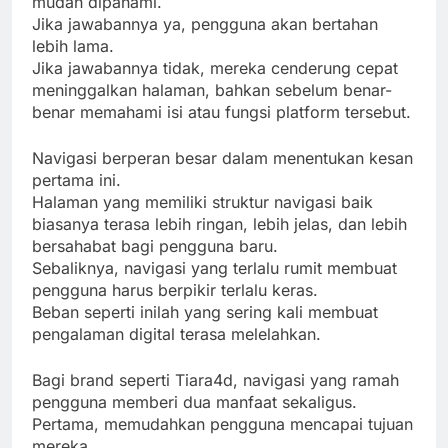
mudah dipahami.
Jika jawabannya ya, pengguna akan bertahan
lebih lama.
Jika jawabannya tidak, mereka cenderung cepat
meninggalkan halaman, bahkan sebelum benar-
benar memahami isi atau fungsi platform tersebut.
Navigasi berperan besar dalam menentukan kesan
pertama ini.
Halaman yang memiliki struktur navigasi baik
biasanya terasa lebih ringan, lebih jelas, dan lebih
bersahabat bagi pengguna baru.
Sebaliknya, navigasi yang terlalu rumit membuat
pengguna harus berpikir terlalu keras.
Beban seperti inilah yang sering kali membuat
pengalaman digital terasa melelahkan.
Bagi brand seperti Tiara4d, navigasi yang ramah
pengguna memberi dua manfaat sekaligus.
Pertama, memudahkan pengguna mencapai tujuan
mereka.