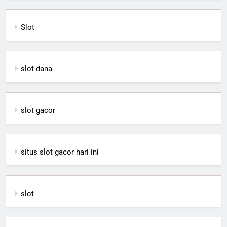
Slot
slot dana
slot gacor
situs slot gacor hari ini
slot