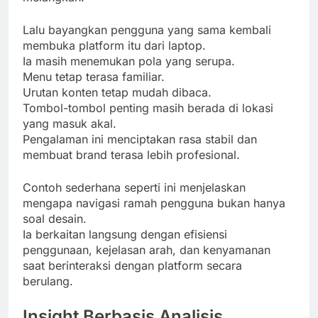
Lalu bayangkan pengguna yang sama kembali
membuka platform itu dari laptop.
Ia masih menemukan pola yang serupa.
Menu tetap terasa familiar.
Urutan konten tetap mudah dibaca.
Tombol-tombol penting masih berada di lokasi
yang masuk akal.
Pengalaman ini menciptakan rasa stabil dan
membuat brand terasa lebih profesional.
Contoh sederhana seperti ini menjelaskan
mengapa navigasi ramah pengguna bukan hanya
soal desain.
Ia berkaitan langsung dengan efisiensi
penggunaan, kejelasan arah, dan kenyamanan
saat berinteraksi dengan platform secara
berulang.
Insight Berbasis Analisis