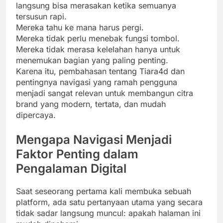
langsung bisa merasakan ketika semuanya
tersusun rapi.
Mereka tahu ke mana harus pergi.
Mereka tidak perlu menebak fungsi tombol.
Mereka tidak merasa kelelahan hanya untuk
menemukan bagian yang paling penting.
Karena itu, pembahasan tentang Tiara4d dan
pentingnya navigasi yang ramah pengguna
menjadi sangat relevan untuk membangun citra
brand yang modern, tertata, dan mudah
dipercaya.
Mengapa Navigasi Menjadi
Faktor Penting dalam
Pengalaman Digital
Saat seseorang pertama kali membuka sebuah
platform, ada satu pertanyaan utama yang secara
tidak sadar langsung muncul: apakah halaman ini