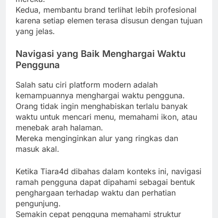
Kedua, membantu brand terlihat lebih profesional
karena setiap elemen terasa disusun dengan tujuan
yang jelas.
Navigasi yang Baik Menghargai Waktu
Pengguna
Salah satu ciri platform modern adalah
kemampuannya menghargai waktu pengguna.
Orang tidak ingin menghabiskan terlalu banyak
waktu untuk mencari menu, memahami ikon, atau
menebak arah halaman.
Mereka menginginkan alur yang ringkas dan
masuk akal.
Ketika Tiara4d dibahas dalam konteks ini, navigasi
ramah pengguna dapat dipahami sebagai bentuk
penghargaan terhadap waktu dan perhatian
pengunjung.
Semakin cepat pengguna memahami struktur