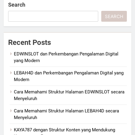
Search
SEARCH
Recent Posts
EDWINSLOT dan Perkembangan Pengalaman Digital
yang Modern
LEBAH4D dan Perkembangan Pengalaman Digital yang
Modern
Cara Memahami Struktur Halaman EDWINSLOT secara
Menyeluruh
Cara Memahami Struktur Halaman LEBAH4D secara
Menyeluruh
KAYA787 dengan Struktur Konten yang Mendukung