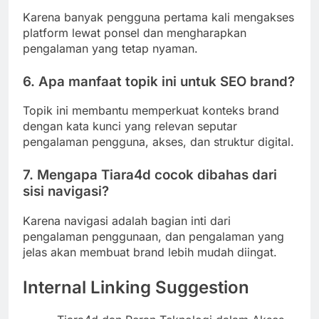
Karena banyak pengguna pertama kali mengakses
platform lewat ponsel dan mengharapkan
pengalaman yang tetap nyaman.
6. Apa manfaat topik ini untuk SEO brand?
Topik ini membantu memperkuat konteks brand
dengan kata kunci yang relevan seputar
pengalaman pengguna, akses, dan struktur digital.
7. Mengapa Tiara4d cocok dibahas dari
sisi navigasi?
Karena navigasi adalah bagian inti dari
pengalaman penggunaan, dan pengalaman yang
jelas akan membuat brand lebih mudah diingat.
Internal Linking Suggestion