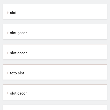
slot
slot gacor
slot gacor
toto slot
slot gacor