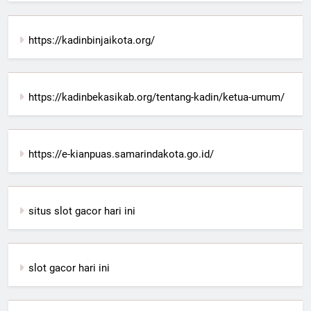
https://kadinbinjaikota.org/
https://kadinbekasikab.org/tentang-kadin/ketua-umum/
https://e-kianpuas.samarindakota.go.id/
situs slot gacor hari ini
slot gacor hari ini