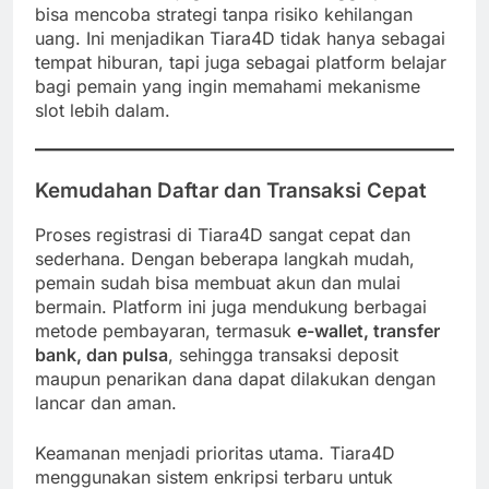
bisa mencoba strategi tanpa risiko kehilangan
uang. Ini menjadikan Tiara4D tidak hanya sebagai
tempat hiburan, tapi juga sebagai platform belajar
bagi pemain yang ingin memahami mekanisme
slot lebih dalam.
Kemudahan Daftar dan Transaksi Cepat
Proses registrasi di Tiara4D sangat cepat dan
sederhana. Dengan beberapa langkah mudah,
pemain sudah bisa membuat akun dan mulai
bermain. Platform ini juga mendukung berbagai
metode pembayaran, termasuk
e-wallet, transfer
bank, dan pulsa
, sehingga transaksi deposit
maupun penarikan dana dapat dilakukan dengan
lancar dan aman.
Keamanan menjadi prioritas utama. Tiara4D
menggunakan sistem enkripsi terbaru untuk