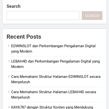
Search
SEARCH
Recent Posts
EDWINSLOT dan Perkembangan Pengalaman Digital
yang Modern
LEBAH4D dan Perkembangan Pengalaman Digital yang
Modern
Cara Memahami Struktur Halaman EDWINSLOT secara
Menyeluruh
Cara Memahami Struktur Halaman LEBAH4D secara
Menyeluruh
KAYA787 dengan Struktur Konten yang Mendukung