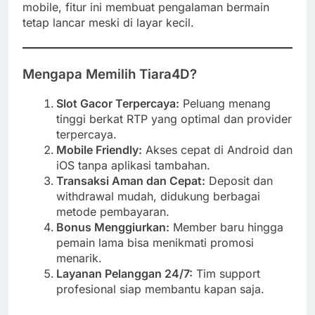
mobile, fitur ini membuat pengalaman bermain
tetap lancar meski di layar kecil.
Mengapa Memilih Tiara4D?
Slot Gacor Terpercaya:
Peluang menang
tinggi berkat RTP yang optimal dan provider
terpercaya.
Mobile Friendly:
Akses cepat di Android dan
iOS tanpa aplikasi tambahan.
Transaksi Aman dan Cepat:
Deposit dan
withdrawal mudah, didukung berbagai
metode pembayaran.
Bonus Menggiurkan:
Member baru hingga
pemain lama bisa menikmati promosi
menarik.
Layanan Pelanggan 24/7:
Tim support
profesional siap membantu kapan saja.