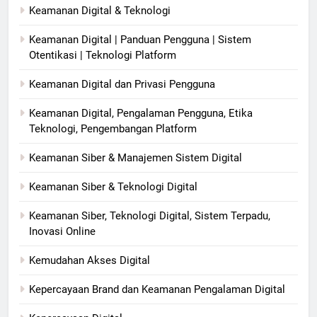
Keamanan Digital & Teknologi
Keamanan Digital | Panduan Pengguna | Sistem
Otentikasi | Teknologi Platform
Keamanan Digital dan Privasi Pengguna
Keamanan Digital, Pengalaman Pengguna, Etika
Teknologi, Pengembangan Platform
Keamanan Siber & Manajemen Sistem Digital
Keamanan Siber & Teknologi Digital
Keamanan Siber, Teknologi Digital, Sistem Terpadu,
Inovasi Online
Kemudahan Akses Digital
Kepercayaan Brand dan Keamanan Pengalaman Digital