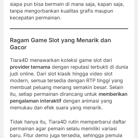
siapa pun bisa bermain di mana saja, kapan saja,
tanpa mengorbankan kualitas grafis maupun
kecepatan permainan.
Ragam Game Slot yang Menarik dan
Gacor
Tiara4D menawarkan koleksi game slot dari
provider ternama
dengan reputasi terbukti di dunia
judi online. Dari slot klasik hingga video slot
modern, semua tersedia dengan RTP tinggi yang
membuat peluang menang semakin besar. Selain
itu, setiap permainan dirancang untuk
memberikan
pengalaman interaktif
dengan animasi yang
memukau dan efek suara yang menarik.
Tidak hanya itu, Tiara4D rutin memperbarui daftar
permainan agar pemain selalu memiliki variasi
baru. Fitur demo juga tersedia, sehingga pemula