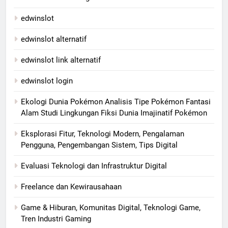
edwinslot
edwinslot alternatif
edwinslot link alternatif
edwinslot login
Ekologi Dunia Pokémon Analisis Tipe Pokémon Fantasi
Alam Studi Lingkungan Fiksi Dunia Imajinatif Pokémon
Eksplorasi Fitur, Teknologi Modern, Pengalaman
Pengguna, Pengembangan Sistem, Tips Digital
Evaluasi Teknologi dan Infrastruktur Digital
Freelance dan Kewirausahaan
Game & Hiburan, Komunitas Digital, Teknologi Game,
Tren Industri Gaming