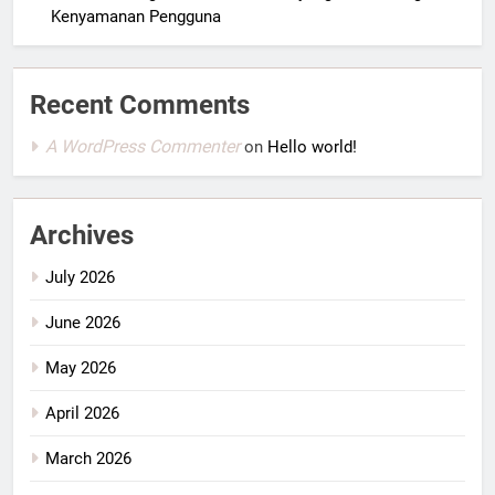
Kenyamanan Pengguna
Recent Comments
A WordPress Commenter
on
Hello world!
Archives
July 2026
June 2026
May 2026
April 2026
March 2026