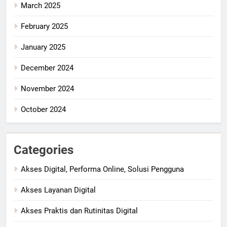
March 2025
February 2025
January 2025
December 2024
November 2024
October 2024
Categories
Akses Digital, Performa Online, Solusi Pengguna
Akses Layanan Digital
Akses Praktis dan Rutinitas Digital