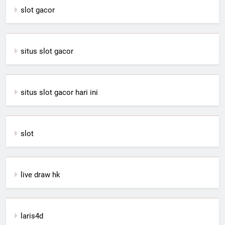
slot gacor
situs slot gacor
situs slot gacor hari ini
slot
live draw hk
laris4d