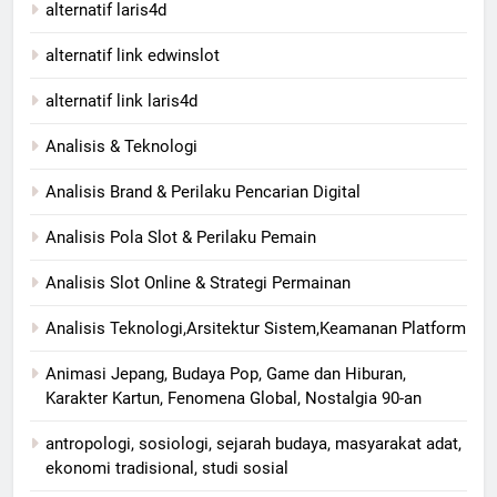
alternatif laris4d
alternatif link edwinslot
alternatif link laris4d
Analisis & Teknologi
Analisis Brand & Perilaku Pencarian Digital
Analisis Pola Slot & Perilaku Pemain
Analisis Slot Online & Strategi Permainan
Analisis Teknologi,Arsitektur Sistem,Keamanan Platform
Animasi Jepang, Budaya Pop, Game dan Hiburan,
Karakter Kartun, Fenomena Global, Nostalgia 90-an
antropologi, sosiologi, sejarah budaya, masyarakat adat,
ekonomi tradisional, studi sosial