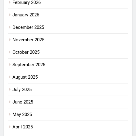
February 2026
January 2026
December 2025
November 2025
October 2025
September 2025
August 2025
July 2025
June 2025
May 2025
April 2025