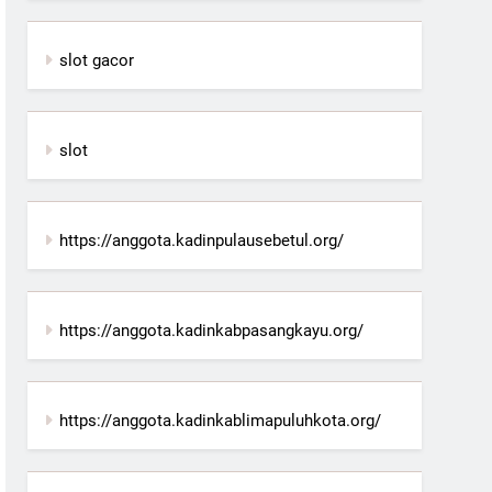
slot gacor
slot
https://anggota.kadinpulausebetul.org/
https://anggota.kadinkabpasangkayu.org/
https://anggota.kadinkablimapuluhkota.org/