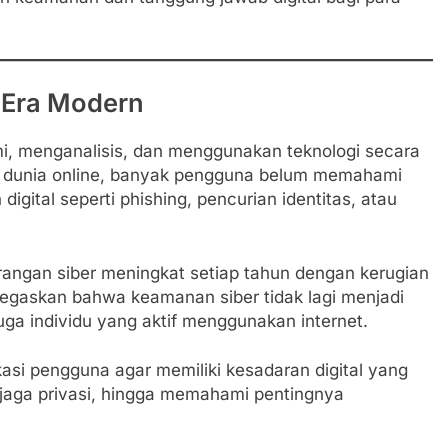
i Era Modern
, menganalisis, dan menggunakan teknologi secara
 dunia online, banyak pengguna belum memahami
igital seperti phishing, pencurian identitas, atau
erangan siber meningkat setiap tahun dengan kerugian
enegaskan bahwa keamanan siber tidak lagi menjadi
ga individu yang aktif menggunakan internet.
si pengguna agar memiliki kesadaran digital yang
njaga privasi, hingga memahami pentingnya