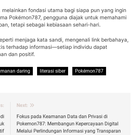
, melainkan fondasi utama bagi siapa pun yang ingin
rsama Pokémon787, pengguna diajak untuk memahami
an, tetapi sebagai kebiasaan sehari-hari.
eperti menjaga kata sandi, mengenali link berbahaya,
tis terhadap informasi—setiap individu dapat
an dan positif.
amanan daring
literasi siber
Pokémon787
s:
Next:
di
Fokus pada Keamanan Data dan Privasi di
uk
Pokemon787: Membangun Kepercayaan Digital
if
Melalui Perlindungan Informasi yang Transparan