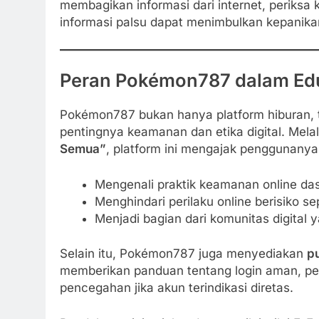
membagikan informasi dari internet, periks
informasi palsu dapat menimbulkan kepanik
Peran Pokémon787 dalam Edu
Pokémon787 bukan hanya platform hiburan, 
pentingnya keamanan dan etika digital. Mela
Semua”
, platform ini mengajak penggunanya
Mengenali praktik keamanan online das
Menghindari perilaku online berisiko s
Menjadi bagian dari komunitas digital
Selain itu, Pokémon787 juga menyediakan
p
memberikan panduan tentang login aman, pen
pencegahan jika akun terindikasi diretas.