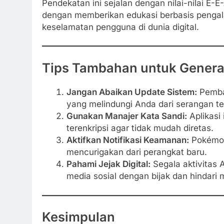
Pendekatan ini sejalan dengan nilai-nilai E-
dengan memberikan edukasi berbasis penga
keselamatan pengguna di dunia digital.
Tips Tambahan untuk Generas
Jangan Abaikan Update Sistem:
Pembar
yang melindungi Anda dari serangan te
Gunakan Manajer Kata Sandi:
Aplikasi
terenkripsi agar tidak mudah diretas.
Aktifkan Notifikasi Keamanan:
Pokémon7
mencurigakan dari perangkat baru.
Pahami Jejak Digital:
Segala aktivitas 
media sosial dengan bijak dan hindari 
Kesimpulan