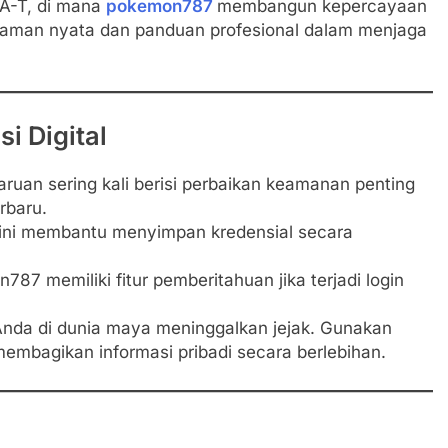
E-A-T, di mana
pokemon787
membangun kepercayaan
laman nyata dan panduan profesional dalam menjaga
i Digital
uan sering kali berisi perbaikan keamanan penting
rbaru.
 ini membantu menyimpan kredensial secara
87 memiliki fitur pemberitahuan jika terjadi login
Anda di dunia maya meninggalkan jejak. Gunakan
membagikan informasi pribadi secara berlebihan.