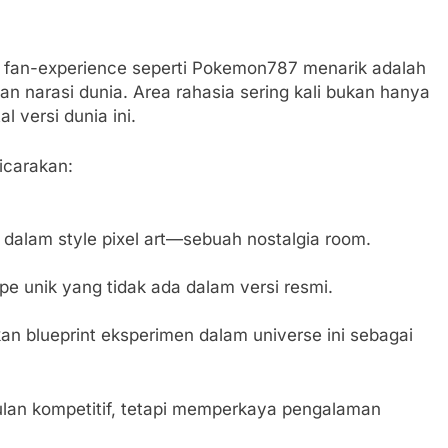
fan-experience seperti Pokemon787 menarik adalah
narasi dunia. Area rahasia sering kali bukan hanya
l versi dunia ini.
icarakan:
alam style pixel art—sebuah nostalgia room.
e unik yang tidak ada dalam versi resmi.
 blueprint eksperimen dalam universe ini sebagai
lan kompetitif, tetapi memperkaya pengalaman