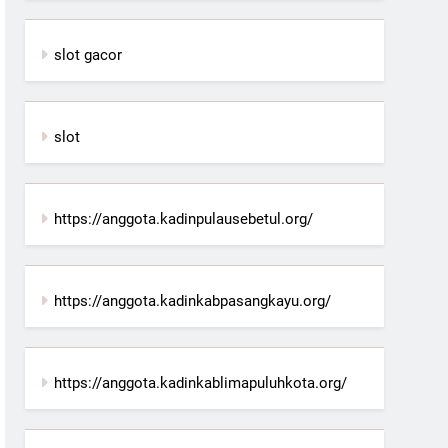
slot gacor
slot
https://anggota.kadinpulausebetul.org/
https://anggota.kadinkabpasangkayu.org/
https://anggota.kadinkablimapuluhkota.org/