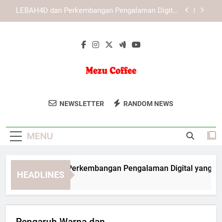
Skip
Cara Memahami Struktur Halaman EDWINSLOT
to
secara Menyeluruh
content
Cara Memahami Struktur Halaman LEBAH4D
secara Menyeluruh
EDWINSLOT dan Perkembangan Pengalaman
Digital yang Modern
LEBAH4D dan Perkembangan Pengalaman Digital
yang Modern
Mezu Coffee
Nikmati Kopi Premium Berkualitas
Cara Memahami Struktur Halaman EDWINSLOT
NEWSLETTER
RANDOM NEWS
secara Menyeluruh
Tinggi Dari Mezu Coffee. Setiap
Cara Memahami Struktur Halaman LEBAH4D
Tegukan Menghadirkan Rasa Yang
secara Menyeluruh
MENU
Istimewa.
WINSLOT dan Perkembangan Pengalaman Digital yang Mode
HEADLINES
Weeks Ago
Pengaruh Warna dan