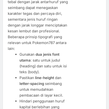
tebal dengan jarak antarhuruf yang
seimbang dapat menegaskan
karakter tegas dan percaya diri,
sementara jenis huruf ringan
dengan jarak longgar menciptakan
kesan lembut dan profesional.
Beberapa prinsip tipografi yang
relevan untuk Pokemon787 antara
lain:
Gunakan
dua jenis font
utama
: satu untuk judul
(heading) dan satu untuk isi
teks (body).
Pastikan
line-height
dan
letter-spacing
seimbang
untuk memudahkan
pembacaan di layar kecil.
Hindari penggunaan huruf
kapital berlebihan yang