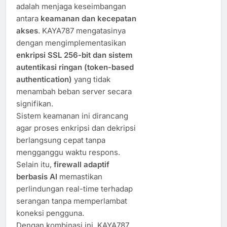
adalah menjaga keseimbangan
antara
keamanan dan kecepatan
akses
. KAYA787 mengatasinya
dengan mengimplementasikan
enkripsi SSL 256-bit dan sistem
autentikasi ringan (token-based
authentication)
yang tidak
menambah beban server secara
signifikan.
Sistem keamanan ini dirancang
agar proses enkripsi dan dekripsi
berlangsung cepat tanpa
mengganggu waktu respons.
Selain itu,
firewall adaptif
berbasis AI
memastikan
perlindungan real-time terhadap
serangan tanpa memperlambat
koneksi pengguna.
Dengan kombinasi ini, KAYA787