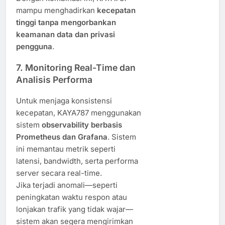
mampu menghadirkan
kecepatan
tinggi tanpa mengorbankan
keamanan data dan privasi
pengguna
.
7. Monitoring Real-Time dan
Analisis Performa
Untuk menjaga konsistensi
kecepatan, KAYA787 menggunakan
sistem
observability berbasis
Prometheus dan Grafana
. Sistem
ini memantau metrik seperti
latensi, bandwidth, serta performa
server secara real-time.
Jika terjadi anomali—seperti
peningkatan waktu respon atau
lonjakan trafik yang tidak wajar—
sistem akan segera mengirimkan