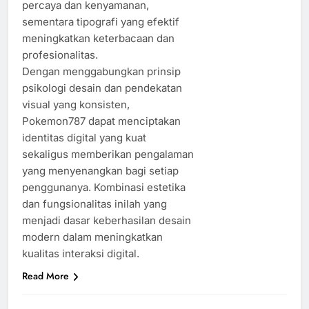
percaya dan kenyamanan,
sementara tipografi yang efektif
meningkatkan keterbacaan dan
profesionalitas.
Dengan menggabungkan prinsip
psikologi desain dan pendekatan
visual yang konsisten,
Pokemon787 dapat menciptakan
identitas digital yang kuat
sekaligus memberikan pengalaman
yang menyenangkan bagi setiap
penggunanya. Kombinasi estetika
dan fungsionalitas inilah yang
menjadi dasar keberhasilan desain
modern dalam meningkatkan
kualitas interaksi digital.
Read More