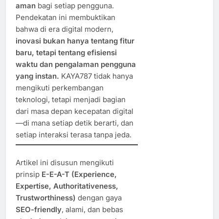
aman
bagi setiap pengguna.
Pendekatan ini membuktikan
bahwa di era digital modern,
inovasi bukan hanya tentang fitur
baru, tetapi tentang efisiensi
waktu dan pengalaman pengguna
yang instan.
KAYA787 tidak hanya
mengikuti perkembangan
teknologi, tetapi menjadi bagian
dari masa depan kecepatan digital
—di mana setiap detik berarti, dan
setiap interaksi terasa tanpa jeda.
Artikel ini disusun mengikuti
prinsip
E-E-A-T (Experience,
Expertise, Authoritativeness,
Trustworthiness)
dengan gaya
SEO-friendly
, alami, dan bebas