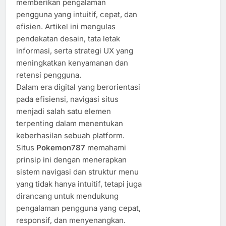
memberikan pengalaman
pengguna yang intuitif, cepat, dan
efisien. Artikel ini mengulas
pendekatan desain, tata letak
informasi, serta strategi UX yang
meningkatkan kenyamanan dan
retensi pengguna.
Dalam era digital yang berorientasi
pada efisiensi, navigasi situs
menjadi salah satu elemen
terpenting dalam menentukan
keberhasilan sebuah platform.
Situs
Pokemon787
memahami
prinsip ini dengan menerapkan
sistem navigasi dan struktur menu
yang tidak hanya intuitif, tetapi juga
dirancang untuk mendukung
pengalaman pengguna yang cepat,
responsif, dan menyenangkan.