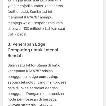
sehingga tidak ada satu pun titik
yang menjadi sumber kemacetan
(bottleneck). Kombinasi ini
membuat KAYA787 mampu
menjaga waktu respons rata-rata
di bawah 100 milidetik bahkan saat
trafik padat.
3. Penerapan Edge
Computing untuk Latensi
Rendah
Salah satu faktor utama di balik
kecepatan KAYA787 adalah
penggunaan
edge computing
,
sebuah teknologi yang memproses
data di lokasi terdekat dengan
pengguna. Dengan menempatkan
node pemrosesan di berbagai
wilayah strategis, KAYA787