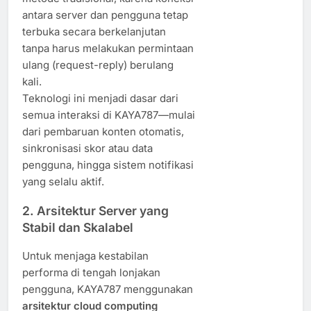
antara server dan pengguna tetap
terbuka secara berkelanjutan
tanpa harus melakukan permintaan
ulang (request-reply) berulang
kali.
Teknologi ini menjadi dasar dari
semua interaksi di KAYA787—mulai
dari pembaruan konten otomatis,
sinkronisasi skor atau data
pengguna, hingga sistem notifikasi
yang selalu aktif.
2. Arsitektur Server yang
Stabil dan Skalabel
Untuk menjaga kestabilan
performa di tengah lonjakan
pengguna, KAYA787 menggunakan
arsitektur cloud computing