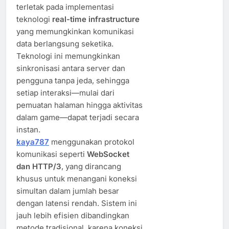
terletak pada implementasi
teknologi
real-time infrastructure
yang memungkinkan komunikasi
data berlangsung seketika.
Teknologi ini memungkinkan
sinkronisasi antara server dan
pengguna tanpa jeda, sehingga
setiap interaksi—mulai dari
pemuatan halaman hingga aktivitas
dalam game—dapat terjadi secara
instan.
kaya787
menggunakan protokol
komunikasi seperti
WebSocket
dan HTTP/3
, yang dirancang
khusus untuk menangani koneksi
simultan dalam jumlah besar
dengan latensi rendah. Sistem ini
jauh lebih efisien dibandingkan
metode tradisional, karena koneksi