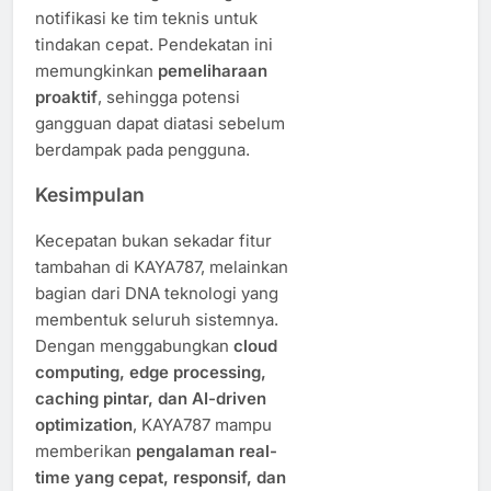
notifikasi ke tim teknis untuk
tindakan cepat. Pendekatan ini
memungkinkan
pemeliharaan
proaktif
, sehingga potensi
gangguan dapat diatasi sebelum
berdampak pada pengguna.
Kesimpulan
Kecepatan bukan sekadar fitur
tambahan di KAYA787, melainkan
bagian dari DNA teknologi yang
membentuk seluruh sistemnya.
Dengan menggabungkan
cloud
computing, edge processing,
caching pintar, dan AI-driven
optimization
, KAYA787 mampu
memberikan
pengalaman real-
time yang cepat, responsif, dan