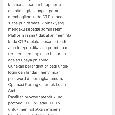
keamanan,namun tetap perlu
disiplin digital.Jangan pernah
membagikan kode OTP kepada
siapa pun,termasuk pihak yang
mengaku sebagai admin resmi.
Platform resmi tidak akan meminta
kode OTP melalui pesan pribadi
atau telepon.Jika ada permintaan
tersebut,kemungkinan besar itu
adalah upaya phishing.
Gunakan perangkat pribadi untuk
login dan hindari menyimpan
password di perangkat umum.
Optimasi Perangkat untuk Login
Stabil
Pastikan browser mendukung
protokol HTTP/2 atau HTTP/3
untuk meningkatkan efisiensi