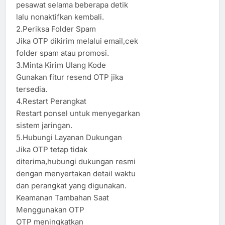
pesawat selama beberapa detik
lalu nonaktifkan kembali.
2.Periksa Folder Spam
Jika OTP dikirim melalui email,cek
folder spam atau promosi.
3.Minta Kirim Ulang Kode
Gunakan fitur resend OTP jika
tersedia.
4.Restart Perangkat
Restart ponsel untuk menyegarkan
sistem jaringan.
5.Hubungi Layanan Dukungan
Jika OTP tetap tidak
diterima,hubungi dukungan resmi
dengan menyertakan detail waktu
dan perangkat yang digunakan.
Keamanan Tambahan Saat
Menggunakan OTP
OTP meningkatkan