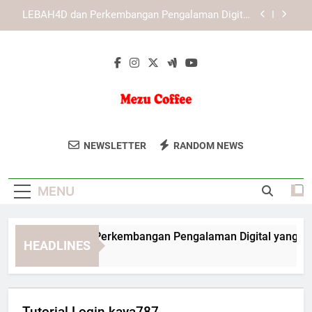
Skip
Cara Memahami Struktur Halaman EDWINSLOT
to
secara Menyeluruh
content
Cara Memahami Struktur Halaman LEBAH4D
secara Menyeluruh
EDWINSLOT dan Perkembangan Pengalaman
Digital yang Modern
LEBAH4D dan Perkembangan Pengalaman Digital
yang Modern
Mezu Coffee
Nikmati Kopi Premium Berkualitas
Cara Memahami Struktur Halaman EDWINSLOT
NEWSLETTER
RANDOM NEWS
secara Menyeluruh
Tinggi Dari Mezu Coffee. Setiap
Cara Memahami Struktur Halaman LEBAH4D
Tegukan Menghadirkan Rasa Yang
secara Menyeluruh
MENU
Istimewa.
WINSLOT dan Perkembangan Pengalaman Digital yang Mode
HEADLINES
Weeks Ago
Tutorial Login kaya787