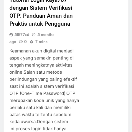
dengan Sistem Verifikasi
OTP: Panduan Aman dan
Praktis untuk Pengguna
58f77c6
5 months
ago
0
7 mins
Keamanan akun digital menjadi
aspek yang semakin penting di
tengah meningkatnya aktivitas
online.Salah satu metode
perlindungan yang paling efektif
saat ini adalah sistem verifikasi
OTP (One-Time Password).OTP
merupakan kode unik yang hanya
berlaku satu kali dan memiliki
batas waktu tertentu sebelum
kedaluwarsa.Dengan sistem
ini,proses login tidak hanya