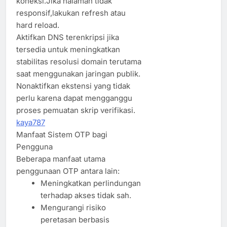
koneksi.Jika halaman tidak
responsif,lakukan refresh atau
hard reload.
Aktifkan DNS terenkripsi jika
tersedia untuk meningkatkan
stabilitas resolusi domain terutama
saat menggunakan jaringan publik.
Nonaktifkan ekstensi yang tidak
perlu karena dapat mengganggu
proses pemuatan skrip verifikasi.
kaya787
Manfaat Sistem OTP bagi
Pengguna
Beberapa manfaat utama
penggunaan OTP antara lain:
Meningkatkan perlindungan
terhadap akses tidak sah.
Mengurangi risiko
peretasan berbasis