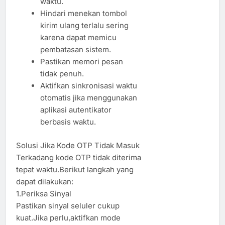
waktu.
Hindari menekan tombol
kirim ulang terlalu sering
karena dapat memicu
pembatasan sistem.
Pastikan memori pesan
tidak penuh.
Aktifkan sinkronisasi waktu
otomatis jika menggunakan
aplikasi autentikator
berbasis waktu.
Solusi Jika Kode OTP Tidak Masuk
Terkadang kode OTP tidak diterima
tepat waktu.Berikut langkah yang
dapat dilakukan:
1.Periksa Sinyal
Pastikan sinyal seluler cukup
kuat.Jika perlu,aktifkan mode