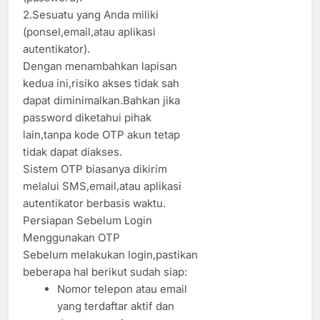
2.Sesuatu yang Anda miliki
(ponsel,email,atau aplikasi
autentikator).
Dengan menambahkan lapisan
kedua ini,risiko akses tidak sah
dapat diminimalkan.Bahkan jika
password diketahui pihak
lain,tanpa kode OTP akun tetap
tidak dapat diakses.
Sistem OTP biasanya dikirim
melalui SMS,email,atau aplikasi
autentikator berbasis waktu.
Persiapan Sebelum Login
Menggunakan OTP
Sebelum melakukan login,pastikan
beberapa hal berikut sudah siap:
Nomor telepon atau email
yang terdaftar aktif dan