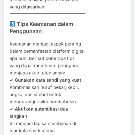
yang ditawarkan.
Tips Keamanan dalam
Penggunaan
Keamanan menjadi aspek penting
dalam pemanfaatan platform digital
apa pun. Berikut beberapa tips
yang dapat membantu pengguna
menjaga akun tetap aman:
✔
Gunakan kata sandi yang kuat
Kombinasikan huruf besar, kecil,
angka, dan simbol untuk
mengurangi risiko pembobolan.
✔
Aktifkan autentikasi dua
langkah
Ini menjadi lapisan tambahan di
luar kata sandi utama.