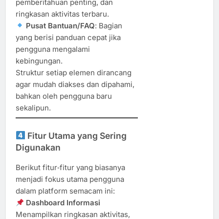
pemberitahuan penting, dan
ringkasan aktivitas terbaru.
Pusat Bantuan/FAQ
: Bagian
yang berisi panduan cepat jika
pengguna mengalami
kebingungan.
Struktur setiap elemen dirancang
agar mudah diakses dan dipahami,
bahkan oleh pengguna baru
sekalipun.
Fitur Utama yang Sering
Digunakan
Berikut fitur‑fitur yang biasanya
menjadi fokus utama pengguna
dalam platform semacam ini:
Dashboard Informasi
Menampilkan ringkasan aktivitas,