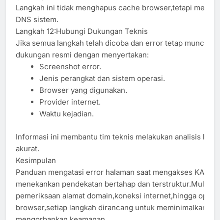
Langkah ini tidak menghapus cache browser,tetapi mempe
DNS sistem.
Langkah 12:Hubungi Dukungan Teknis
Jika semua langkah telah dicoba dan error tetap muncul,h
dukungan resmi dengan menyertakan:
Screenshot error.
Jenis perangkat dan sistem operasi.
Browser yang digunakan.
Provider internet.
Waktu kejadian.
Informasi ini membantu tim teknis melakukan analisis lebi
akurat.
Kesimpulan
Panduan mengatasi error halaman saat mengakses KAYA7
menekankan pendekatan bertahap dan terstruktur.Mulai da
pemeriksaan alamat domain,koneksi internet,hingga optim
browser,setiap langkah dirancang untuk meminimalkan ga
mengorbankan keamanan.