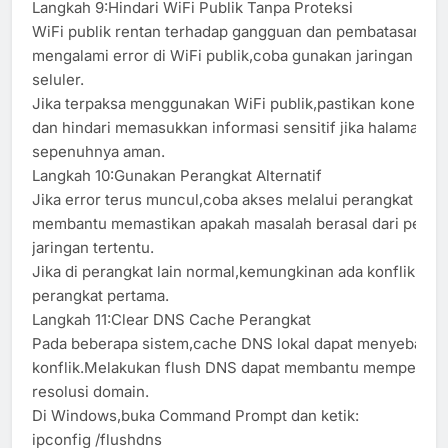
Langkah 9:Hindari WiFi Publik Tanpa Proteksi
WiFi publik rentan terhadap gangguan dan pembatasan ba
mengalami error di WiFi publik,coba gunakan jaringan priba
seluler.
Jika terpaksa menggunakan WiFi publik,pastikan koneksi t
dan hindari memasukkan informasi sensitif jika halaman ti
sepenuhnya aman.
Langkah 10:Gunakan Perangkat Alternatif
Jika error terus muncul,coba akses melalui perangkat lain.H
membantu memastikan apakah masalah berasal dari perang
jaringan tertentu.
Jika di perangkat lain normal,kemungkinan ada konflik konf
perangkat pertama.
Langkah 11:Clear DNS Cache Perangkat
Pada beberapa sistem,cache DNS lokal dapat menyebabk
konflik.Melakukan flush DNS dapat membantu memperbaru
resolusi domain.
Di Windows,buka Command Prompt dan ketik:
ipconfig /flushdns